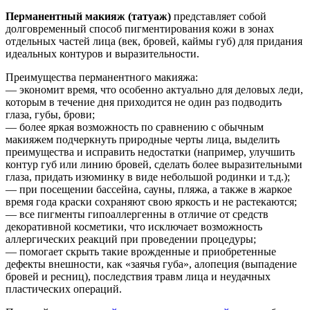
Перманентный макияж (татуаж)
представляет собой
долговременный способ пигментирования кожи в зонах
отдельных частей лица (век, бровей, каймы губ) для придания
идеальных контуров и выразительности.
Преимущества перманентного макияжа:
— экономит время, что особенно актуально для деловых леди,
которым в течение дня приходится не один раз подводить
глаза, губы, брови;
— более яркая возможность по сравнению с обычным
макияжем подчеркнуть природные черты лица, выделить
преимущества и исправить недостатки (например, улучшить
контур губ или линию бровей, сделать более выразительными
глаза, придать изюминку в виде небольшой родинки и т.д.);
— при посещении бассейна, сауны, пляжа, а также в жаркое
время года краски сохраняют свою яркость и не растекаются;
— все пигменты гипоаллергенны в отличие от средств
декоративной косметики, что исключает возможность
аллергических реакций при проведении процедуры;
— помогает скрыть такие врожденные и приобретенные
дефекты внешности, как «заячья губа», алопеция (выпадение
бровей и ресниц), последствия травм лица и неудачных
пластических операций.