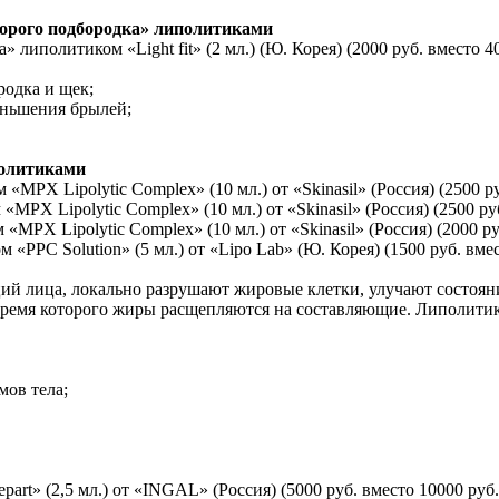
орого подбородка» липолитиками
иполитиком «Light fit» (2 мл.) (Ю. Корея) (2000 руб. вместо 40
одка и щек;
еньшения брылей;
политиками
X Lipolytic Complex» (10 мл.) от «Skinasil» (Россия) (2500 ру
X Lipolytic Complex» (10 мл.) от «Skinasil» (Россия) (2500 руб
X Lipolytic Complex» (10 мл.) от «Skinasil» (Россия) (2000 руб
PC Solution» (5 мл.) от «Lipo Lab» (Ю. Корея) (1500 руб. вмес
й лица, локально разрушают жировые клетки, улучают состояни
время которого жиры расщепляются на составляющие. Липолити
ов тела;
rt» (2,5 мл.) от «INGAL» (Россия) (5000 руб. вместо 10000 руб.