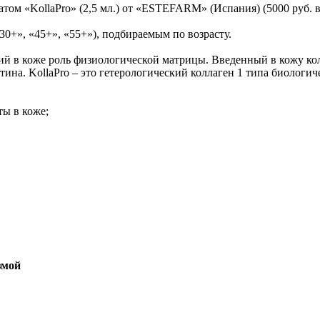
ом «KollaPro» (2,5 мл.) от «ESTEFARM» (Испания) (5000 руб. в
30+», «45+», «55+»), подбираемым по возрасту.
 в коже роль физиологической матрицы. Введенный в кожу кол
стина. KollaPro – это гетерологический коллаген 1 типа биологи
ты в коже;
змой