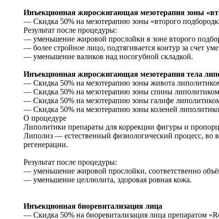
Инъекционная жиросжигающая мезотерапия зоны «вт
— Скидка 50% на мезотерапию зоны «второго подбородка» л
Результат после процедуры:
— уменьшение жировой прослойки в зоне второго подбор
— более стройное лицо, подтягивается контур за счет ум
— уменьшение валиков над носогубной складкой.
Инъекционная жиросжигающая мезотерапия тела ли
— Скидка 50% на мезотерапию зоны живота липолитиком «MP
— Скидка 50% на мезотерапию зоны спины липолитиком «MP
— Скидка 50% на мезотерапию зоны галифе липолитиком «MP
— Скидка 50% на мезотерапию зоны коленей липолитиком «P
О процедуре
Липолитики препараты для коррекции фигуры и пропорци
Липолиз — естественный физиологический процесс, во 
регенерации.
Результат после процедуры:
— уменьшение жировой прослойки, соответственно объём
— уменьшение целлюлита, здоровая ровная кожа.
Инъекционная биоревитализация лица
— Скидка 50% на биоревитализация лица препаратом «Repa