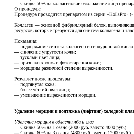
— Скидка 50% на коллагеновое омоложение лица препарат
О процедуре
Процедура проводится препаратом из серии «KollaPro» («
Коллаген — основной фибриллярный белок, выполняющий
ресурсов, которые требуются для синтеза коллагена и эла
Показания:
— поддержание синтеза коллагена и гиалуроновой кисло
— снижение упругости кожи;
— тусклый цвет лица;
— признаки хроно- и фотостарения кожи;
— морщины различной степени выраженности.
Результат после процедуры:
— подтянутая кожа;
— более чёткий овал лица;
— уменьшение выраженности морщин.
Удаление морщин и подтяжка (лифтинг) холодной пла
Удаление морщин в области лба и глаз
— Скидка 50% на 1 сеанс (2000 руб. вместо 4000 руб.)
— Скидка 60% на 3 сеанса (4800 руб. вместо 12000 руб.)