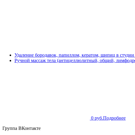
Удаление бородавок, папиллом, кератом, шипиц в студии
Ручной массаж тела (антицеллюлитный, общий, лимфодре
0 руб.
Подробнее
Группа ВКонтакте