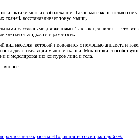
офилактики многих заболеваний. Такой массаж не только снимае
ых тканей, восстанавливает тонус мышц.
альными массажными движениями. Так как целлюлит — это все 
е клетки от жидкости и разбить их.
й вид массажа, который проводится с помощью аппарата и токо
тности для стимуляции мышц и тканей. Микротоки способствую
н и моделированию контуров лица и тела.
ть вопрос.
лером в салоне красоты «Подалирий» со скидкой до 67%