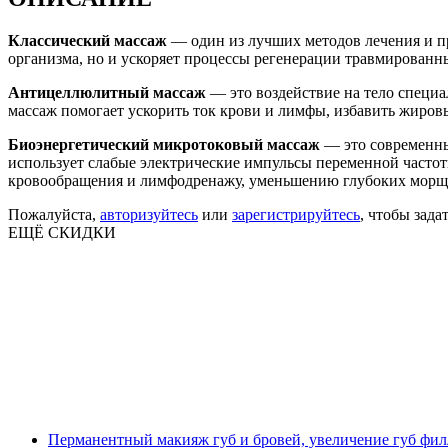
Классический массаж
— один из лучших методов лечения и пр
организма, но и ускоряет процессы регенерации травмированн
Антицеллюлитный массаж
— это воздействие на тело специ
массаж помогает ускорить ток крови и лимфы, избавить жировы
Биоэнергетический микротоковый массаж
— это современны
использует слабые электрические импульсы переменной часто
кровообращения и лимфодренажу, уменьшению глубоких морщи
Пожалуйста,
авторизуйтесь
или
зарегистрируйтесь
, чтобы зада
ЕЩЁ СКИДКИ
Перманентный макияж губ и бровей, увеличение губ фил