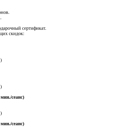
онов.
.
одарочный сертификат.
щих скидок:
)
)
мин./сеанс)
)
мин./сеанс)