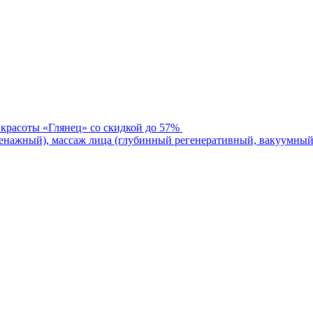
 красоты «Глянец» со скидкой до 57%
нажный), массаж лица (глубинный регенеративный, вакуумный)