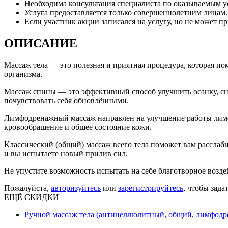
Необходима консультация специалиста по оказываемым 
Услуга предоставляется только совершеннолетним лицам.
Если участник акции записался на услугу, но не может пр
ОПИСАНИЕ
Массаж тела — это полезная и приятная процедура, которая по
организма.
Массаж спины — это эффективный способ улучшить осанку, сня
почувствовать себя обновлёнными.
Лимфодренажный массаж направлен на улучшение работы лимфа
кровообращение и общее состояние кожи.
Классический (общий) массаж всего тела поможет вам расслаб
и вы испытаете новый прилив сил.
Не упустите возможность испытать на себе благотворное возде
Пожалуйста,
авторизуйтесь
или
зарегистрируйтесь
, чтобы зада
ЕЩЁ СКИДКИ
Ручной массаж тела (антицеллюлитный, общий, лимфодре