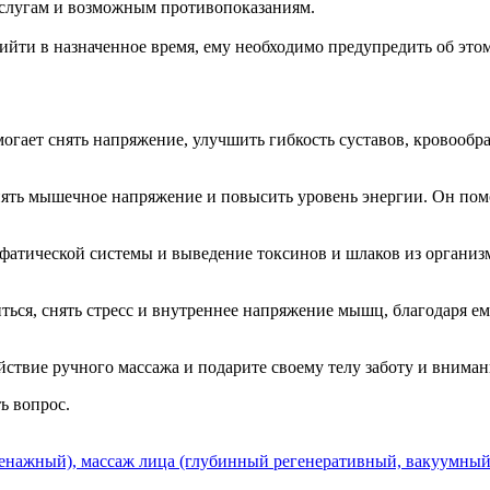
услугам и возможным противопоказаниям.
ийти в назначенное время, ему необходимо предупредить об этом 
могает снять напряжение, улучшить гибкость суставов, кровообр
ть мышечное напряжение и повысить уровень энергии. Он помож
тической системы и выведение токсинов и шлаков из организма
иться, снять стресс и внутреннее напряжение мышц, благодаря 
йствие ручного массажа и подарите своему телу заботу и вниман
ть вопрос.
нажный), массаж лица (глубинный регенеративный, вакуумный)