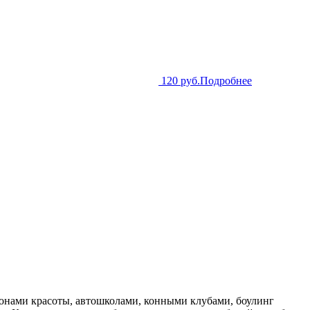
120 руб.
Подробнее
алонами красоты, автошколами, конными клубами, боулинг