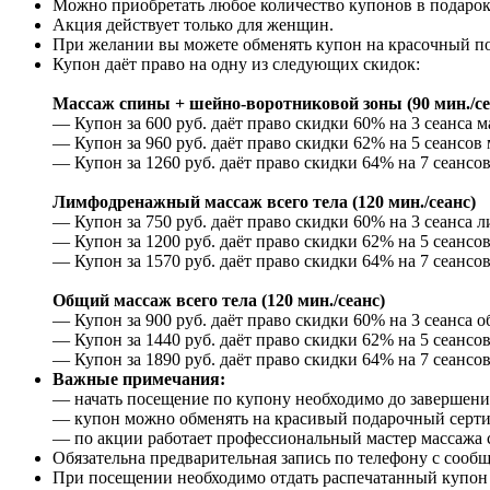
Можно приобретать любое количество купонов в подарок
Акция действует только для женщин.
При желании вы можете обменять купон на красочный п
Купон даёт право на одну из следующих скидок:
Массаж спины + шейно-воротниковой зоны (90 мин./се
— Купон за 600 руб. даёт право скидки 60% на 3 сеанса
— Купон за 960 руб. даёт право скидки 62% на 5 сеансо
— Купон за 1260 руб. даёт право скидки 64% на 7 сеанс
Лимфодренажный массаж всего тела (120 мин./сеанс)
— Купон за 750 руб. даёт право скидки 60% на 3 сеанса 
— Купон за 1200 руб. даёт право скидки 62% на 5 сеансо
— Купон за 1570 руб. даёт право скидки 64% на 7 сеансо
Общий массаж всего тела (120 мин./сеанс)
— Купон за 900 руб. даёт право скидки 60% на 3 сеанса о
— Купон за 1440 руб. даёт право скидки 62% на 5 сеансов
— Купон за 1890 руб. даёт право скидки 64% на 7 сеансов
Важные примечания:
— начать посещение по купону необходимо до завершения
— купон можно обменять на красивый подарочный сертифи
— по акции работает профессиональный мастер массажа с
Обязательна предварительная запись по телефону с сооб
При посещении необходимо отдать распечатанный купон и