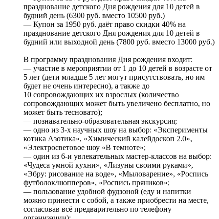
празднование детского Дня рождения для 10 детей в
будний день (6300 руб. вместо 10500 руб.)
— Купон за 1950 руб. даёт право скидки 40% на
празднование детского Дня рождения для 10 детей в
будний или выходной день (7800 руб. вместо 13000 руб.)
В программу празднования Дня рождения входит:
— участие в мероприятии от 1 до 10 детей в возрасте от
5 лет (дети младше 5 лет могут присутствовать, но им
будет не очень интересно), а также до
10 сопровождающих их взрослых (количество
сопровождающих может быть увеличено бесплатно, но
может быть тесновато);
— познавательно-образовательная экскурсия;
— одно из 3-х научных шоу на выбор: «Эксперименты
котика Азотика», «Химический калейдоскоп 2.0»,
«Электросветовое шоу «В темноте»;
— один из 6-и увлекательных мастер-классов на выбор:
«Чудеса умной кухни», «Лизуны своими руками»,
«Эбру: рисование на воде», «Мыловарение», «Роспись
футболок/шопперов», «Роспись пряников»;
— пользование удобной фудзоной (еду и напитки
можно принести с собой, а также приобрести на месте,
согласовав всё предварительно по телефону
организации);