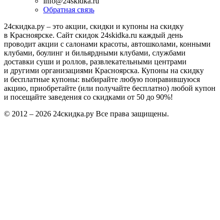
Информация
Как это работает?
Вопросы и ответы
Для Вашего бизнеса
Прошедшие акции
Публичная оферта
Политика конфиденциальности
Мы в соцсетях
Группа ВКонтакте
Контакты
+7 (963) 182-47-27
info@24skidka.ru
Обратная связь
24скидка.ру – это акции, скидки и купоны на скидку
в Красноярске. Сайт скидок 24skidka.ru каждый день
проводит акции с салонами красоты, автошколами, конными
клубами, боулинг и бильярдными клубами, службами
доставки суши и роллов, развлекательными центрами