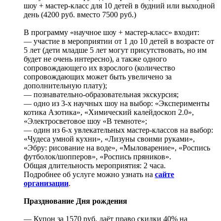
шоу + мастер-класс для 10 детей в будний или выходной
день (4200 руб. вместо 7500 руб.)
В программу «научное шоу + мастер-класс» входит:
— участие в мероприятии от 1 до 10 детей в возрасте от
5 лет (дети младше 5 лет могут присутствовать, но им
будет не очень интересно), а также одного
сопровождающего их взрослого (количество
сопровождающих может быть увеличено за
дополнительную плату);
— познавательно-образовательная экскурсия;
— одно из 3-х научных шоу на выбор: «Эксперименты
котика Азотика», «Химический калейдоскоп 2.0»,
«Электросветовое шоу «В темноте»;
— один из 6-х увлекательных мастер-классов на выбор:
«Чудеса умной кухни», «Лизуны своими руками»,
«Эбру: рисование на воде», «Мыловарение», «Роспись
футболок/шопперов», «Роспись пряников».
Общая длительность мероприятия: 2 часа.
Подробнее об услуге можно узнать на
сайте
организации
.
Празднование Дня рождения
— Купон за 1570 руб. даёт право скидки 40% на