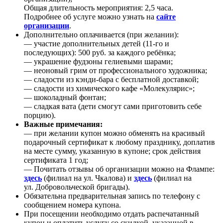
Общая длительность мероприятия: 2,5 часа.
Подробнее об услуге можно узнать на
сайте
организации
.
Дополнительно оплачивается (при желании):
— участие дополнительных детей (11-го и
последующих): 500 руб. за каждого ребёнка;
— украшение фудзоны гелиевыми шарами;
— неоновый грим от профессионального художника;
— сладости из кэнди-бара с бесплатной доставкой;
— сладости из химического кафе «Молекулярис»;
— шоколадный фонтан;
— сладкая вата (дети смогут сами приготовить себе
порцию).
Важные примечания:
— при желании купон можно обменять на красивый
подарочный сертификат к любому празднику, доплатив
на месте сумму, указанную в купоне; срок действия
сертификата 1 год;
— Почитать отзывы об организации можно на Флампе:
здесь
(филиал на ул. Чкалова) и
здесь
(филиал на
ул. Добровольческой бригады).
Обязательна предварительная запись по телефону с
сообщением номера купона.
При посещении необходимо отдать распечатанный
купон и оплатить услугу со скидкой, указанной в