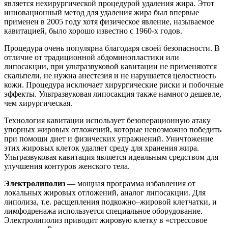
является нехирургической процедурой удаления жира. Этот
инновационный метод для удаления жира был впервые
применен в 2005 году хотя физическое явление, называемое
кавитацией, было хорошо известно с 1960-х годов.
Процедура очень популярна благодаря своей безопасности. В
отличие от традиционной абдоминопластики или
липосакции, при ультразвуковой кавитации не применяются
скальпели, не нужна анестезия и не нарушается целостность
кожи. Процедура исключает хирургические риски и побочные
эффекты. Ультразвуковая липосакция также намного дешевле,
чем хирургическая.
Технология кавитации использует безоперационную атаку
упорных жировых отложений, которые невозможно победить
при помощи диет и физических упражнений. Уничтожение
этих жировых клеток удаляет среду для хранения жира.
Ультразвуковая кавитация является идеальным средством для
улучшения контуров женского тела.
Электролиполиз
— мощная программа избавления от
локальных жировых отложений, аналог липосакции. Для
липолиза, т.е. расщепления подкожно–жировой клетчатки, и
лимфодренажа используется специальное оборудование.
Электролиполиз приводит жировую клетку в «стрессовое