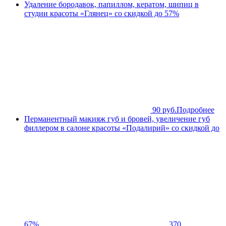
Удаление бородавок, папиллом, кератом, шипиц в
студии красоты «Глянец» со скидкой до 57%
90 руб.
Подробнее
Перманентный макияж губ и бровей, увеличение губ
филлером в салоне красоты «Подалирий» со скидкой до
67%
370