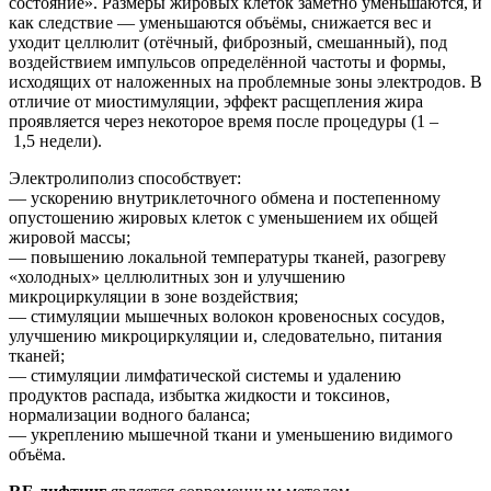
состояние». Размеры жировых клеток заметно уменьшаются, и
как следствие — уменьшаются объёмы, снижается вес и
уходит целлюлит (отёчный, фиброзный, смешанный), под
воздействием импульсов определённой частоты и формы,
исходящих от наложенных на проблемные зоны электродов. В
отличие от миостимуляции, эффект расщепления жира
проявляется через некоторое время после процедуры (1 –
1,5 недели).
Электролиполиз способствует:
— ускорению внутриклеточного обмена и постепенному
опустошению жировых клеток с уменьшением их общей
жировой массы;
— повышению локальной температуры тканей, разогреву
«холодных» целлюлитных зон и улучшению
микроциркуляции в зоне воздействия;
— стимуляции мышечных волокон кровеносных сосудов,
улучшению микроциркуляции и, следовательно, питания
тканей;
— стимуляции лимфатической системы и удалению
продуктов распада, избытка жидкости и токсинов,
нормализации водного баланса;
— укреплению мышечной ткани и уменьшению видимого
объёма.