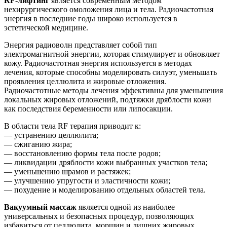
RF-лифтинг
является современным методом
нехирургического омоложения лица и тела. Радиочастотная
энергия в последние годы широко используется в
эстетической медицине.
Энергия радиоволн представляет собой тип
электромагнитной энергии, которая стимулирует и обновляет
кожу. Радиочастотная энергия используется в методах
лечения, которые способны моделировать силуэт, уменьшать
проявления целлюлита и жировые отложения.
Радиочастотные методы лечения эффективны для уменьшения
локальных жировых отложений, подтяжки дряблости кожи
как последствия беременности или липосакции.
В области тела RF терапия приводит к:
— устранению целлюлита;
— сжиганию жира;
— восстановлению формы тела после родов;
— ликвидации дряблости кожи выбранных участков тела;
— уменьшению шрамов и растяжек;
— улучшению упругости и эластичности кожи;
— похудение и моделированию отдельных областей тела.
Вакуумный массаж
является одной из наиболее
универсальных и безопасных процедур, позволяющих
избавиться от целлюлита, морщин и лишних жировых