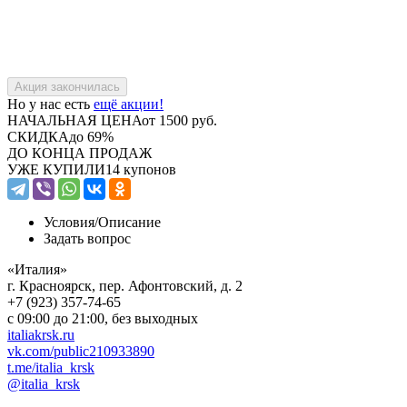
Но у нас есть
ещё акции!
НАЧАЛЬНАЯ ЦЕНА
от 1500 руб.
СКИДКА
до 69%
ДО КОНЦА ПРОДАЖ
УЖЕ КУПИЛИ
14 купонов
Условия/
Описание
Задать вопрос
«Италия»
г. Красноярск, пер. Афонтовский, д. 2
+7 (923) 357-74-65
с 09:00 до 21:00, без выходных
italiakrsk.ru
vk.com/public210933890
t.me/italia_krsk
@italia_krsk