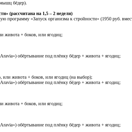
мышц бёдер).
» (рассчитана на 1,5 – 2 недели)
ую программу «Запуск организма к стройности» (1950 руб. вмест
и живота + боков, или ягодиц;
ravia») обёртывание под плёнку бёдер + живота + ягодиц;
 или живота + боков, или ягодиц (на выбор);
ravia») обёртывание под плёнку бёдер + живота + ягодиц;
и живота + боков, или ягодиц;
ravia») обёртывание под плёнку бёдер + живота + ягодиц;