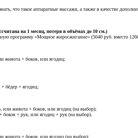
нать, что такое аппаратные массажи, а также в качестве дополн
итана на 1 месяц, потеря в объёмах до 10 см.)
сную программу «Мощное жиросжигание» (5040 руб. вместо 1260
и живота + боков, или ягодиц;
+ бёдер + ягодиц;
 или живота + боков, или ягодиц (на выбор);
боков + рук, или ягодиц + рук (на выбор).
и живота + боков, или ягодиц (на выбор);