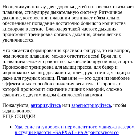
Неоценимую пользу для здоровья детей и взрослых оказывает
плавание, стимулируя дыхательную систему. Ритмичное
дыхание, которое при плавании возникает обязательно,
обеспечивает попадание достаточно большого количества
кислорода в легкие. Благодаря такой частоте дыхания,
происходит тренировка органов дыхания, объем легких
увеличивается.
Что касается формирования красивой фигуры, то на вопрос,
чем полезно плавание, можно ответить: всем! Вряд ли с
плаванием сможет сравниться какой-либо другой вид спорта.
Происходит тренировка для мышц пресса, для бедер и
икроножных мышц, для живота, плеч, рук, спины, ягодиц и
даже для грудных мышц. Плавание — это один из наиболее
эффективных способов снижения веса тела. Скорость, с
которой происходит сжигание лишних калорий, сложно
сравнить с другим видом физической нагрузки.
Пожалуйста,
авторизуйтесь
или
зарегистрируйтесь
, чтобы
задать вопрос.
ЕЩЁ СКИДКИ
Удаление татуировок и перманентного макияжа лазером
в студии красоты «БАРХАТ» на Афонтовском со