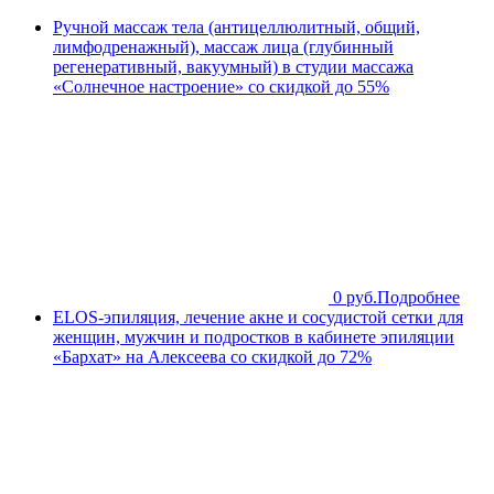
Ручной массаж тела (антицеллюлитный, общий,
лимфодренажный), массаж лица (глубинный
регенеративный, вакуумный) в студии массажа
«Солнечное настроение» со скидкой до 55%
0 руб.
Подробнее
ELOS-эпиляция, лечение акне и сосудистой сетки для
женщин, мужчин и подростков в кабинете эпиляции
«Бархат» на Алексеева со скидкой до 72%