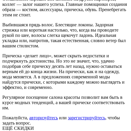
коллег — залог нашего успеха. Главные помощники создания
образа — костюм, аксессуары, прическа, обувь. Пренебрегать
этим не стоит.
Выбившаяся прядь волос. Блестящие локоны. Задорная
стрижка или короткая настолько, что, когда вы проводите
рукой по шее, волосы слегка щекочут ладонь. Идеальная
укладка или, напротив, такая естественная, словно ветер был
вашим стилистом.
Прическа «делает лицо», может скрыть недостатки и
подчеркнуть достоинства. Но это не значит, что, удачно
подобрав себе прическу десять лет назад, нужно оставаться
верным ей до конца жизни. На прически, как и на одежду,
мода меняется. А в предложениях современной моды
найдутся прически, с которыми каждому можно выглядеть и
эффектно, и современно.
Регулярное посещение салона красоты позволит вам быть в
курсе модных тенденций, а вашей прическе соответствовать
им.
Пожалуйста,
авторизуйтесь
или
зарегистрируйтесь
, чтобы
задать вопрос.
ЕЩЁ СКИДКИ