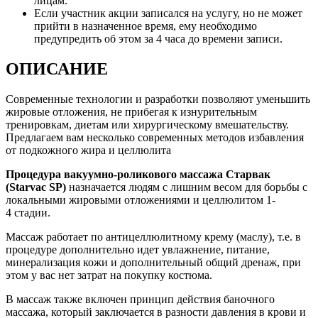
лицам.
Если участник акции записался на услугу, но не может
прийти в назначенное время, ему необходимо
предупредить об этом за 4 часа до времени записи.
ОПИСАНИЕ
Современные технологии и разработки позволяют уменьшить
жировые отложения, не прибегая к изнурительным
тренировкам, диетам или хирургическому вмешательству.
Предлагаем вам несколько современных методов избавления
от подкожного жира и целлюлита
Процедура вакуумно-роликового массажа Старвак
(Starvac SP)
назначается людям с лишним весом для борьбы с
локальными жировыми отложениями и целлюлитом 1-
4 стадии.
Массаж работает по антицеллюлитному крему (маслу), т.е. в
процедуре дополнительно идет увлажнение, питание,
минерализация кожи и дополнительный общий дренаж, при
этом у вас нет затрат на покупку костюма.
В массаж также включен принцип действия баночного
массажа, который заключается в разности давления в крови и