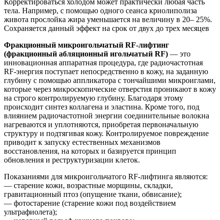
Корректироваться холодом может практически любая часть
тела. Например, с помощью одного сеанса криолиполиза
живота прослойка жира уменьшается на величину в 20– 25%.
Сохраняется данный эффект на срок от двух до трех месяцев
Фракционный микроигольчатый RF-лифтинг
(фракционный абляционный игольчатый RF)
— это
инновационная аппаратная процедура, где радиочастотная
RF-энергия поступает непосредственно в кожу, на заданную
глубину с помощью аппликатора с тончайшими микроиглами,
которые через микроскопические отверстия проникают в кожу
на строго контролируемую глубину. Благодаря этому
происходит синтез коллагена и эластина. Кроме того, под
влиянием радиочастотной энергии соединительные волокна
нагреваются и уплотняются, приобретая первоначальную
структуру и подтягивая кожу. Контролируемое повреждение
приводит к запуску естественных механизмов
восстановления, на которых и базируется принцип
обновления и реструктуризации клеток.
Показаниями для микроигольчатого RF-лифтинга являются:
— старение кожи, возрастные морщины, складки,
гравитационный птоз (опущение ткани, обвисание);
— фотостарение (старение кожи под воздействием
ультрафиолета);