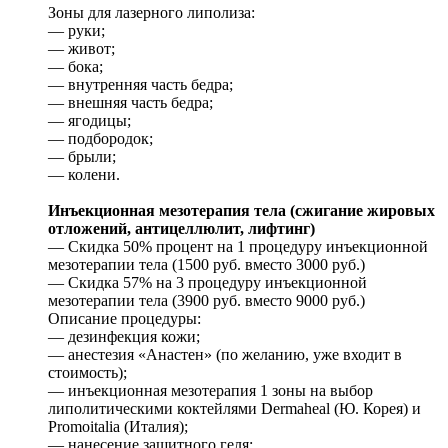
Зоны для лазерного липолиза:
— руки;
— живот;
— бока;
— внутренняя часть бедра;
— внешняя часть бедра;
— ягодицы;
— подбородок;
— брыли;
— колени.
Инъекционная мезотерапия тела (сжигание жировых
отложений, антицеллюлит, лифтинг)
— Скидка 50% процент на 1 процедуру инъекционной
мезотерапии тела (1500 руб. вместо 3000 руб.)
— Скидка 57% на 3 процедуру инъекционной
мезотерапии тела (3900 руб. вместо 9000 руб.)
Описание процедуры:
— дезинфекция кожи;
— анестезия «Aнастен» (по желанию, уже входит в
стоимость);
— инъекционная мезотерапия 1 зоны на выбор
липолитическими коктейлями Dermaheal (Ю. Корея) и
Promoitalia (Италия);
— нанесение защитного геля;