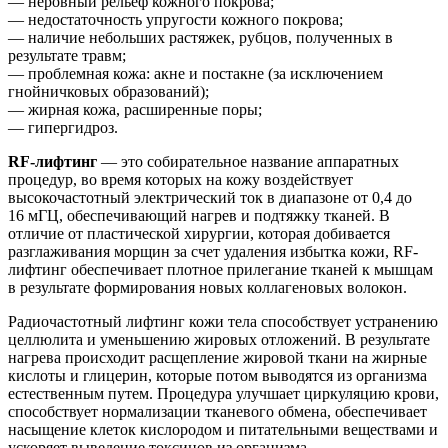
— неровный рельеф кожного покрова;
— недостаточность упругости кожного покрова;
— наличие небольших растяжек, рубцов, полученных в
результате травм;
— проблемная кожа: акне и постакне (за исключением
гнойничковых образований);
— жирная кожа, расширенные поры;
— гипергидроз.
RF-лифтинг
— это собирательное название аппаратных
процедур, во время которых на кожу воздействует
высокочастотный электрический ток в диапазоне от 0,4 до
16 мГЦ, обеспечивающий нагрев и подтяжку тканей. В
отличие от пластической хирургии, которая добивается
разглаживания морщин за счет удаления избытка кожи, RF-
лифтинг обеспечивает плотное прилегание тканей к мышцам
в результате формирования новых коллагеновых волокон.
Радиочастотный лифтинг кожи тела способствует устранению
целлюлита и уменьшению жировых отложений. В результате
нагрева происходит расщепление жировой ткани на жирные
кислоты и глицерин, которые потом выводятся из организма
естественным путем. Процедура улучшает циркуляцию крови,
способствует нормализации тканевого обмена, обеспечивает
насыщение клеток кислородом и питательными веществами и
ускоряет выведение токсинов из организма.