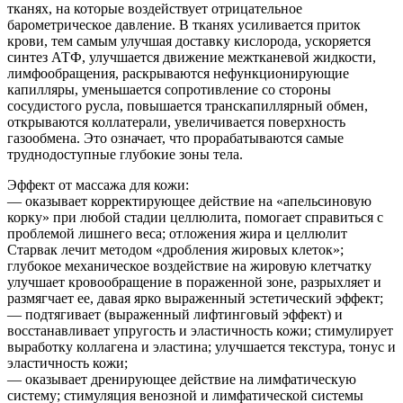
тканях, на которые воздействует отрицательное
барометрическое давление. В тканях усиливается приток
крови, тем самым улучшая доставку кислорода, ускоряется
синтез АТФ, улучшается движение межтканевой жидкости,
лимфообращения, раскрываются нефункционирующие
капилляры, уменьшается сопротивление со стороны
сосудистого русла, повышается транскапиллярный обмен,
открываются коллатерали, увеличивается поверхность
газообмена. Это означает, что прорабатываются самые
труднодоступные глубокие зоны тела.
Эффект от массажа для кожи:
— оказывает корректирующее действие на «апельсиновую
корку» при любой стадии целлюлита, помогает справиться с
проблемой лишнего веса; отложения жира и целлюлит
Старвак лечит методом «дробления жировых клеток»;
глубокое механическое воздействие на жировую клетчатку
улучшает кровообращение в пораженной зоне, разрыхляет и
размягчает ее, давая ярко выраженный эстетический эффект;
— подтягивает (выраженный лифтинговый эффект) и
восстанавливает упругость и эластичность кожи; стимулирует
выработку коллагена и эластина; улучшается текстура, тонус и
эластичность кожи;
— оказывает дренирующее действие на лимфатическую
систему; стимуляция венозной и лимфатической системы