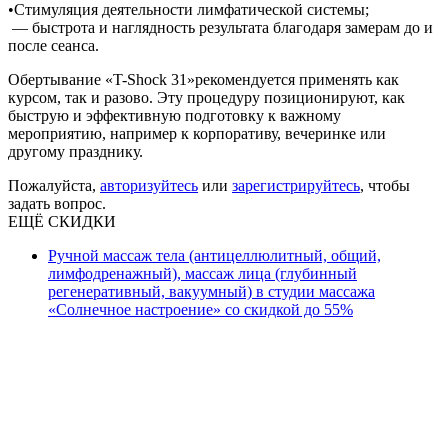
•Стимуляция деятельности лимфатической системы;
— быстрота и наглядность результата благодаря замерам до и
после сеанса.
Обертывание «T-Shock 31»рекомендуется применять как
курсом, так и разово. Эту процедуру позиционируют, как
быструю и эффективную подготовку к важному
мероприятию, например к корпоративу, вечеринке или
другому празднику.
Пожалуйста,
авторизуйтесь
или
зарегистрируйтесь
, чтобы
задать вопрос.
ЕЩЁ СКИДКИ
Ручной массаж тела (антицеллюлитный, общий,
лимфодренажный), массаж лица (глубинный
регенеративный, вакуумный) в студии массажа
«Солнечное настроение» со скидкой до 55%