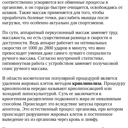
соответственно ускоряются все обменные процессы в
организме, и он гораздо быстрее очищается, освобождаясь от
шлаков. Также массаж применяется для того, чтобы
проработать болевые точки, расслабить мышцы после
нагрузки, что особенно актуально для спортсменов.
По сути, аппаратный перкусионный массаж заменяет труд
массажиста, но есть существенная разница в скорости и
доступности. Ведь аппарат работает на оптимальных
скоростях от 1000 до 2800 ударов в минуту, что явно
превосходит умения даже самого лучшего специалиста
ручного массажа. Согласно внутренней статистике,
пятиминутная работа с устройством заменяет получасовой
сеанс ручного массажа.
В области косметологии популярной процедурой является
удаления жировых клеток методом
криолиполиза
. Процедуру
криолиполиза нередко называют криолипосакцией или
холодной липоскульптурой. Суть ее заключается в
криогенном расщеплении подкожного жира не инвазивным
способом. Происходит это вследствие запуска процесса
апоптоза. Это естественный процесс организма, при котором
происходит разрушение жировых клеток и постепенное
выведение их из организма через кровь и лимфу.