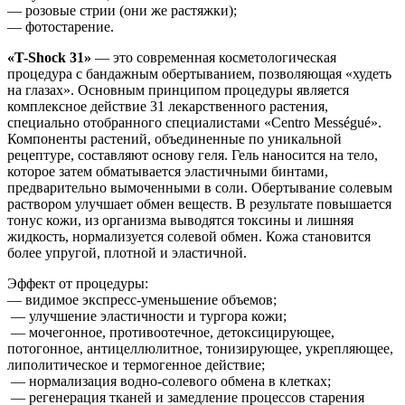
— розовые стрии (они же растяжки);
— фотостарение.
«T-Shock 31»
— это современная косметологическая
процедура с бандажным обертыванием, позволяющая «худеть
на глазах». Основным принципом процедуры является
комплексное действие 31 лекарственного растения,
специально отобранного специалистами «Centro Mességué».
Компоненты растений, объединенные по уникальной
рецептуре, составляют основу геля. Гель наносится на тело,
которое затем обматывается эластичными бинтами,
предварительно вымоченными в соли. Обертывание солевым
раствором улучшает обмен веществ. В результате повышается
тонус кожи, из организма выводятся токсины и лишняя
жидкость, нормализуется солевой обмен. Кожа становится
более упругой, плотной и эластичной.
Эффект от процедуры:
— видимое экспресс-уменьшение объемов;
— улучшение эластичности и тургора кожи;
— мочегонное, противоотечное, детоксицирующее,
потогонное, антицеллюлитное, тонизирующее, укрепляющее,
липолитическое и термогенное действие;
— нормализация водно-солевого обмена в клетках;
— регенерация тканей и замедление процессов старения