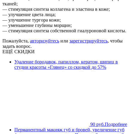
тканей;
— стимуляция синтеза коллагена и эластина в коже;
— улучшение цвета лица;
— улучшение тургора кожи;
— уменьшение глубины морщин;
— стимуляция синтеза собственной гиалуроновой кислоты.
Пожалуйста,
авторизуйтесь
или
зарегистрируйтесь
, чтобы
задать вопрос.
ЕЩЁ СКИДКИ
Удаление бородавок, папиллом, кератом, шипиц в
студии красоты «Глянец» со скидкой до 57%
90 руб.
Подробнее
Перманентный макияж губ и бровей, увеличение губ