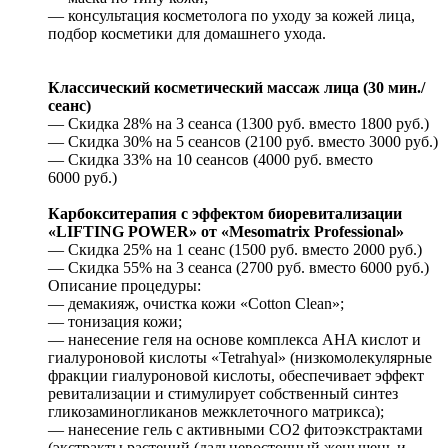
— консультация косметолога по уходу за кожей лица,
подбор косметики для домашнего ухода.
Классический косметический массаж лица (30 мин./
сеанс)
— Скидка 28% на 3 сеанса (1300 руб. вместо 1800 руб.)
— Скидка 30% на 5 сеансов (2100 руб. вместо 3000 руб.)
— Скидка 33% на 10 сеансов (4000 руб. вместо
6000 руб.)
Карбокситерапия с эффектом биоревитализации
«LIFTING POWER» от «Mesomatrix Professional»
— Скидка 25% на 1 сеанс (1500 руб. вместо 2000 руб.)
— Скидка 55% на 3 сеанса (2700 руб. вместо 6000 руб.)
Описание процедуры:
— демакияж, очистка кожи «Cotton Clean»;
— тонизация кожи;
— нанесение геля на основе комплекса AHA кислот и
гиалуроновой кислоты «Tetrahyal» (низкомолекулярные
фракции гиалуроновой кислоты, обеспечивает эффект
ревитализации и стимулирует собственный синтез
гликозаминогликанов межклеточного матрикса);
— нанесение гель с активными СО2 фитоэкстрактами
(экстракты растений (дальневосточный женьшень и