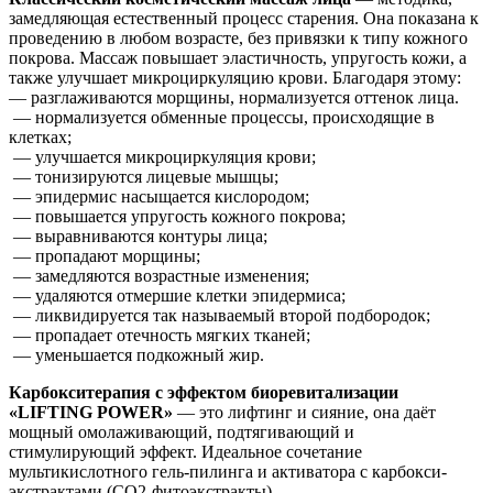
замедляющая естественный процесс старения. Она показана к
проведению в любом возрасте, без привязки к типу кожного
покрова. Массаж повышает эластичность, упругость кожи, а
также улучшает микроциркуляцию крови. Благодаря этому:
— разглаживаются морщины, нормализуется оттенок лица.
— нормализуется обменные процессы, происходящие в
клетках;
— улучшается микроциркуляция крови;
— тонизируются лицевые мышцы;
— эпидермис насыщается кислородом;
— повышается упругость кожного покрова;
— выравниваются контуры лица;
— пропадают морщины;
— замедляются возрастные изменения;
— удаляются отмершие клетки эпидермиса;
— ликвидируется так называемый второй подбородок;
— пропадает отечность мягких тканей;
— уменьшается подкожный жир.
Карбокситерапия с эффектом биоревитализации
«LIFTING POWER»
— это лифтинг и сияние, она даёт
мощный омолаживающий, подтягивающий и
стимулирующий эффект. Идеальное сочетание
мультикислотного гель-пилинга и активатора с карбокси-
экстрактами (СО2-фитоэкстракты).