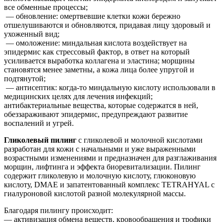
все обменные процессы;
— обновление: омертвевшие клетки кожи бережно
отшелушиваются и обновляются, придавая лицу здоровый и
ухоженный вид;
— омоложение: миндальная кислота воздействует на
эпидермис как стрессовый фактор, в ответ на который
усиливается выработка коллагена и эластина; морщины
становятся менее заметны, а кожа лица более упругой и
подтянутой;
— антисептик: когда-то миндальную кислоту использовали в
медицинских целях для лечения инфекций;
антибактериальные вещества, которые содержатся в ней,
обеззараживают эпидермис, предупреждают развитие
воспалений и угрей.
Гликолевый пилинг
с гликолевой и молочной кислотами
разработан для кожи с начальными и уже выраженными
возрастными изменениями и предназначен для разглаживания
морщин, лифтинга и эффекта биоревитализации. Пилинг
содержит гликолевую и молочную кислоту, глюконовую
кислоту, DMAE и запатентованный комплекс TETRAHYAL с
гиалуроновой кислотой разной молекулярной массы.
Благодаря пилингу происходит:
— активизация обмена веществ, кровообращения и трофики