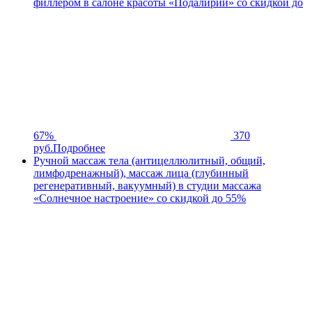
филлером в салоне красоты «Подалирий» со скидкой до
67%
370
руб.
Подробнее
Ручной массаж тела (антицеллюлитный, общий,
лимфодренажный), массаж лица (глубинный
регенеративный, вакуумный) в студии массажа
«Солнечное настроение» со скидкой до 55%