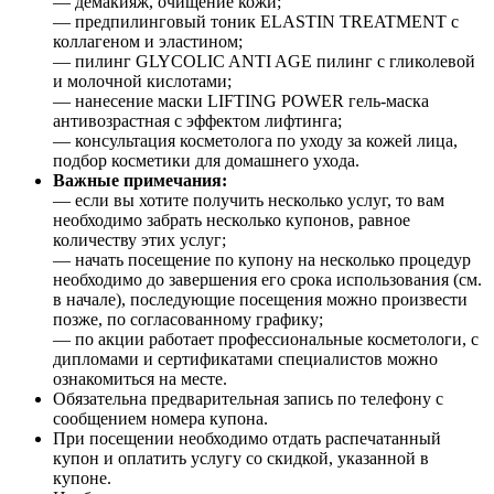
— демакияж, очищение кожи;
— предпилинговый тоник ELASTIN TREATMENT с
коллагеном и эластином;
— пилинг GLYCOLIC ANTI AGE пилинг с гликолевой
и молочной кислотами;
— нанесение маски LIFTING POWER гель-маска
антивозрастная с эффектом лифтинга;
— консультация косметолога по уходу за кожей лица,
подбор косметики для домашнего ухода.
Важные примечания:
— если вы хотите получить несколько услуг, то вам
необходимо забрать несколько купонов, равное
количеству этих услуг;
— начать посещение по купону на несколько процедур
необходимо до завершения его срока использования (см.
в начале), последующие посещения можно произвести
позже, по согласованному графику;
— по акции работает профессиональные косметологи, с
дипломами и сертификатами специалистов можно
ознакомиться на месте.
Обязательна предварительная запись по телефону с
сообщением номера купона.
При посещении необходимо отдать распечатанный
купон и оплатить услугу со скидкой, указанной в
купоне.