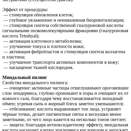
Эффект от процедуры:
— стимуляция обновления клеток;
— глубокое увлажнение и неинвазивная биоревитализация;
— стимуляция синтеза собственной гиалуроновой кислоты
сигнальными низкомолекулярными фракциями (гиалуроновая
кислота Tetrahyal);
— активация клеточного метаболизма;
— улучшение тонуса и плотности кожи;
— активация фибробластов и стимуляция синтеза коллагена
и эластина;
— улучшение транспорта активных компонентов в кожу;
— насыщение тканей кислородом.
Миндальный пилинг
Свойства миндального пилинга:
— очищение: активные частицы отшелушивают ороговевшие
слои эпидермиса, глубоко проникают в поры и очищают их от
кожного сала, благодаря чему восстанавливается липидный
обмен; угревая сыпь и жирный блеск заметно уменьшаются;
— отбеливание: кислота выравнивает тон лица, устраняет
чёрные точки, делает пигментные пятна и веснушки менее
заметными, от чего лицо кажется на несколько тонов светлее;
— защита: благодаря антиоксидантному эффекту, миндальная
кислота насыщает клетки эпидермиса кислородом и запускает