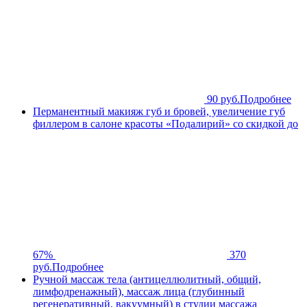
90 руб.
Подробнее
Перманентный макияж губ и бровей, увеличение губ
филлером в салоне красоты «Подалирий» со скидкой до
67%
370
руб.
Подробнее
Ручной массаж тела (антицеллюлитный, общий,
лимфодренажный), массаж лица (глубинный
регенеративный, вакуумный) в студии массажа