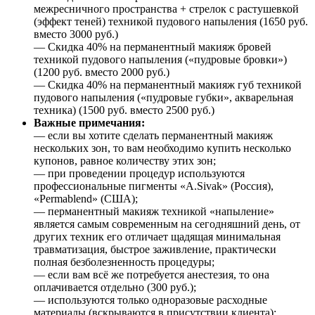
межресничного пространства + стрелок с растушевкой
(эффект теней) техникой пудового напыления (1650 руб.
вместо 3000 руб.)
— Скидка 40% на перманентный макияж бровей
техникой пудового напыления («пудровые бровки»)
(1200 руб. вместо 2000 руб.)
— Скидка 40% на перманентный макияж губ техникой
пудового напыления («пудровые губки», акварельная
техника) (1500 руб. вместо 2500 руб.)
Важные примечания:
— если вы хотите сделать перманентный макияж
нескольких зон, то вам необходимо купить несколько
купонов, равное количеству этих зон;
— при проведении процедур используются
профессиональные пигменты «A.Sivak» (Россия),
«Permablend» (США);
— перманентный макияж техникой «напыление»
является самым современным на сегодняшний день, от
других техник его отличает щадящая минимальная
травматизация, быстрое заживление, практически
полная безболезненность процедуры;
— если вам всё же потребуется анестезия, то она
оплачивается отдельно (300 руб.);
— используются только одноразовые расходные
материалы (вскрываются в присутствии клиента);