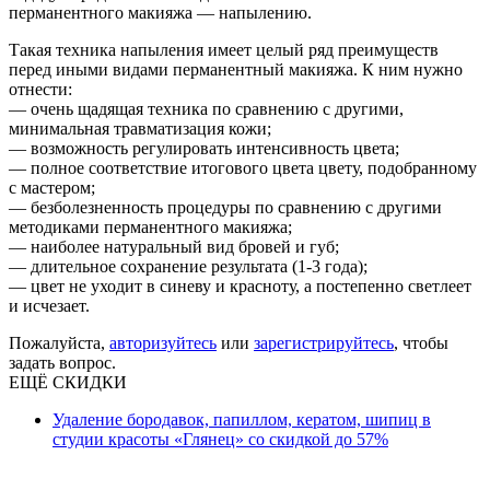
перманентного макияжа — напылению.
Такая техника напыления имеет целый ряд преимуществ
перед иными видами перманентный макияжа. К ним нужно
отнести:
— очень щадящая техника по сравнению с другими,
минимальная травматизация кожи;
— возможность регулировать интенсивность цвета;
— полное соответствие итогового цвета цвету, подобранному
с мастером;
— безболезненность процедуры по сравнению с другими
методиками перманентного макияжа;
— наиболее натуральный вид бровей и губ;
— длительное сохранение результата (1-3 года);
— цвет не уходит в синеву и красноту, а постепенно светлеет
и исчезает.
Пожалуйста,
авторизуйтесь
или
зарегистрируйтесь
, чтобы
задать вопрос.
ЕЩЁ СКИДКИ
Удаление бородавок, папиллом, кератом, шипиц в
студии красоты «Глянец» со скидкой до 57%