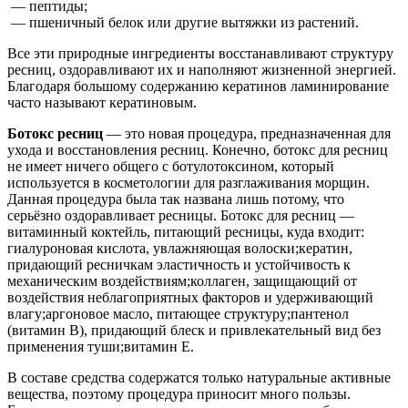
— пептиды;
— пшеничный белок или другие вытяжки из растений.
Все эти природные ингредиенты восстанавливают структуру
ресниц, оздоравливают их и наполняют жизненной энергией.
Благодаря большому содержанию кератинов ламинирование
часто называют кератиновым.
Ботокс ресниц
— это новая процедура, предназначенная для
ухода и восстановления ресниц. Конечно, ботокс для ресниц
не имеет ничего общего с ботулотоксином, который
используется в косметологии для разглаживания морщин.
Данная процедура была так названа лишь потому, что
серьёзно оздоравливает ресницы. Ботокс для ресниц —
витаминный коктейль, питающий ресницы, куда входит:
гиалуроновая кислота, увлажняющая волоски;кератин,
придающий ресничкам эластичность и устойчивость к
механическим воздействиям;коллаген, защищающий от
воздействия неблагоприятных факторов и удерживающий
влагу;аргоновое масло, питающее структуру;пантенол
(витамин B), придающий блеск и привлекательный вид без
применения туши;витамин Е.
В составе средства содержатся только натуральные активные
вещества, поэтому процедура приносит много пользы.