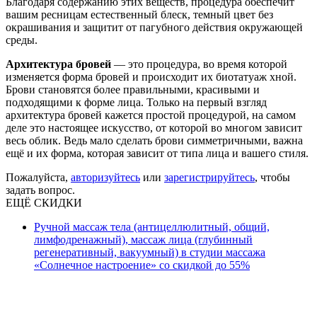
Благодаря содержанию этих веществ, процедура обеспечит
вашим ресницам естественный блеск, темный цвет без
окрашивания и защитит от пагубного действия окружающей
среды.
Архитектура бровей
— это процедура, во время которой
изменяется форма бровей и происходит их биотатуаж хной.
Брови становятся более правильными, красивыми и
подходящими к форме лица. Только на первый взгляд
архитектура бровей кажется простой процедурой, на самом
деле это настоящее искусство, от которой во многом зависит
весь облик. Ведь мало сделать брови симметричными, важна
ещё и их форма, которая зависит от типа лица и вашего стиля.
Пожалуйста,
авторизуйтесь
или
зарегистрируйтесь
, чтобы
задать вопрос.
ЕЩЁ СКИДКИ
Ручной массаж тела (антицеллюлитный, общий,
лимфодренажный), массаж лица (глубинный
регенеративный, вакуумный) в студии массажа
«Солнечное настроение» со скидкой до 55%