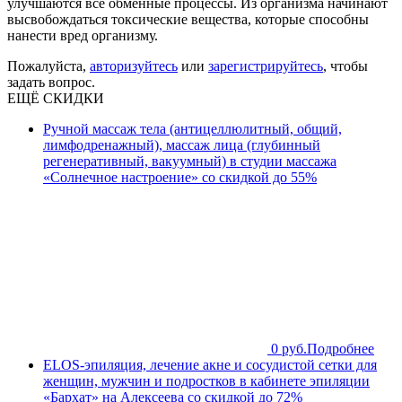
улучшаются все обменные процессы. Из организма начинают
высвобождаться токсические вещества, которые способны
нанести вред организму.
Пожалуйста,
авторизуйтесь
или
зарегистрируйтесь
, чтобы
задать вопрос.
ЕЩЁ СКИДКИ
Ручной массаж тела (антицеллюлитный, общий,
лимфодренажный), массаж лица (глубинный
регенеративный, вакуумный) в студии массажа
«Солнечное настроение» со скидкой до 55%
0 руб.
Подробнее
ELOS-эпиляция, лечение акне и сосудистой сетки для
женщин, мужчин и подростков в кабинете эпиляции
«Бархат» на Алексеева со скидкой до 72%