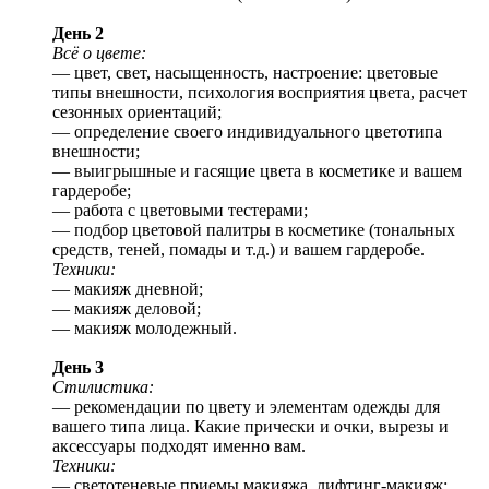
День 2
Всё о цвете:
— цвет, свет, насыщенность, настроение: цветовые
типы внешности, психология восприятия цвета, расчет
сезонных ориентаций;
— определение своего индивидуального цветотипа
внешности;
— выигрышные и гасящие цвета в косметике и вашем
гардеробе;
— работа с цветовыми тестерами;
— подбор цветовой палитры в косметике (тональных
средств, теней, помады и т.д.) и вашем гардеробе.
Техники:
— макияж дневной;
— макияж деловой;
— макияж молодежный.
День 3
Стилистика:
— рекомендации по цвету и элементам одежды для
вашего типа лица. Какие прически и очки, вырезы и
аксессуары подходят именно вам.
Техники:
— светотеневые приемы макияжа, лифтинг-макияж;