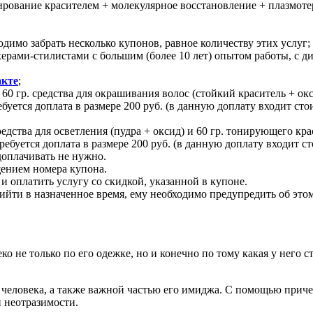
рование красителем + молекулярное восстановление + плазмот
одимо забрать несколько купонов, равное количеству этих услуг;
рами-стилистами с большим (более 10 лет) опытом работы, с 
кте
;
0 гр. средства для окрашивания волос (стойкий краситель + ок
ребуется доплата в размере 200 руб. (в данную доплату входит с
дства для осветления (пудра + оксид) и 60 гр. тонирующего крас
ребуется доплата в размере 200 руб. (в данную доплату входит 
доплачивать не нужно.
щением номера купона.
 оплатить услугу со скидкой, указанной в купоне.
ийти в назначенное время, ему необходимо предупредить об этом 
еко не только по его одежке, но и конечно по тому какая у нег
человека, а также важной частью его имиджа. С помощью приче
й неотразимости.