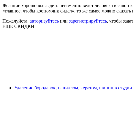
Желание хорошо выглядеть неизменно ведет человека в салон кр
«главное, чтобы костюмчик сидел», то же самое можно сказать
Пожалуйста,
авторизуйтесь
или
зарегистрируйтесь
, чтобы зада
ЕЩЁ СКИДКИ
Удаление бородавок, папиллом, кератом, шипиц в студии