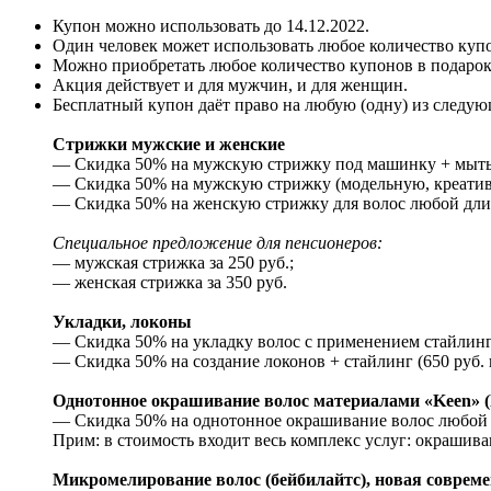
Купон можно использовать до
14.12.2022
.
Один человек может использовать любое количество куп
Можно приобретать любое количество купонов в подарок
Акция действует и для мужчин, и для женщин.
Бесплатный купон даёт право на любую (одну) из следую
Стрижки мужские и женские
— Скидка 50% на мужскую стрижку под машинку + мытьё 
— Скидка 50% на мужскую стрижку (модельную, креативну
— Скидка 50% на женскую стрижку для волос любой длины
Специальное предложение для пенсионеров:
— мужская стрижка за 250 руб.;
— женская стрижка за 350 руб.
Укладки, локоны
— Скидка 50% на укладку волос с применением стайлинга 
— Скидка 50% на создание локонов + стайлинг (650 руб. 
Однотонное окрашивание волос материалами «Keen» (Г
— Скидка 50% на однотонное окрашивание волос любой д
Прим: в стоимость входит весь комплекс услуг: окрашива
Микромелирование волос (бейбилайтс), новая совреме