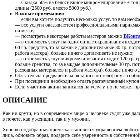
— Скидка 50% на белоснежное микромелирование + тони
длины (2500 руб. вместо 5000 руб.)
Важные примечания:
— если вы хотите получить несколько услуг, то вам необх
— все услуги оказываются профессиональными парикмахе
на месте;
— посмотреть некоторые работы мастеров можно
ВКонта
— в стоимость услуг на однотонные окрашивания входит 6
60 гр. средства, то за каждые дополнительные 30 гр. пот
работа мастера), больше ничего доплачивать не нужно;
— в стоимость услуг микромелирования входит 120 гр. сре
больше средства, то за каждые дополнительные 30 гр. пот
расходных материалов и работа мастера), больше ничего 
Обязательна предварительная запись по телефону с сооб
При посещении необходимо отдать распечатанный купон и
Если участник акции записался на услугу, но не может пр
ОПИСАНИЕ
Как ни крути, но в современном мире о человеке судят уже дал
в почете, как у женщин, так и у мужчин.
Хорошо подобранная прическа становится украшением любого 
лица, обновить образ, подарить себе уверенность в собственно