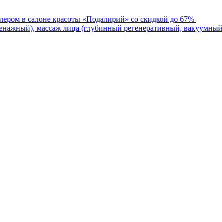
лером в салоне красоты «Подалирий» со скидкой до 67%
нажный), массаж лица (глубинный регенеративный, вакуумный)