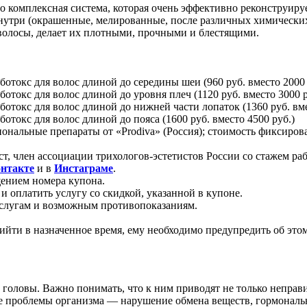
комплексная система, которая очень эффективно реконструируе
нутри (окрашенные, мелированные, после различных химических 
 волосы, делает их плотными, прочными и блестящими.
ботокс для волос длиной до середины шеи (960 руб. вместо 2000 
отокс для волос длиной до уровня плеч (1120 руб. вместо 3000 р
ботокс для волос длиной до нижней части лопаток (1360 руб. вме
отокс для волос длиной до пояса (1600 руб. вместо 4500 руб.)
альные препараты от «Prodiva» (Россия); стоимость фиксирован
, член ассоциации трихологов-эстетистов России со стажем раб
нтакте
и в
Инстаграме
.
щением номера купона.
 оплатить услугу со скидкой, указанной в купоне.
услугам и возможным противопоказаниям.
ийти в назначенное время, ему необходимо предупредить об этом 
 головы. Важно понимать, что к ним приводят не только неправ
ие проблемы организма — нарушение обмена веществ, гормональ