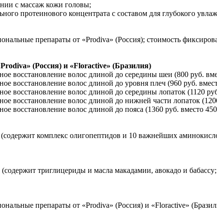
нии с массаж кожи головы;
ного протеинового концентрата с составом для глубокого увлаж
альные препараты от «Prodiva» (Россия); стоимость фиксирован
odiva» (Россия) и «Floractive» (Бразилия)
ное восстановление волос длиной до середины шеи (800 руб. вме
ное восстановление волос длиной до уровня плеч (960 руб. вмест
ное восстановление волос длиной до середины лопаток (1120 руб.
ное восстановление волос длиной до нижней части лопаток (1200
ое восстановление волос длиной до пояса (1360 руб. вместо 450
» (содержит комплекс олигопептидов и 10 важнейших аминокисло
содержит триглицериды и масла макадамии, авокадо и бабассу; п
альные препараты от «Prodiva» (Россия) и «Floractive» (Бразили