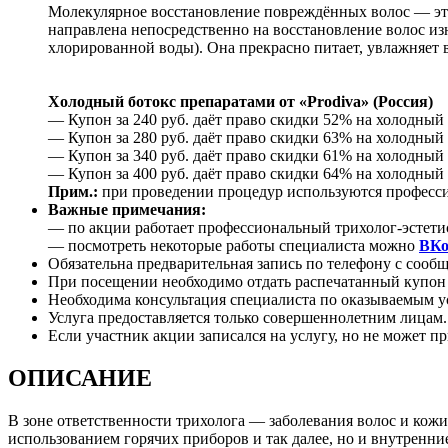
Молекулярное восстановление повреждённых волос — это 
направлена непосредственно на восстановление волос из
хлорированной воды). Она прекрасно питает, увлажняет
Холодный ботокс препаратами от «Prodiva» (Россия)
— Купон за 240 руб. даёт право скидки 52% на холодный 
— Купон за 280 руб. даёт право скидки 63% на холодный б
— Купон за 340 руб. даёт право скидки 61% на холодный 
— Купон за 400 руб. даёт право скидки 64% на холодный б
Прим.:
при проведении процедур используются профессион
Важные примечания:
— по акции работает профессиональный трихолог-эстетист
— посмотреть некоторые работы специалиста можно
ВКо
Обязательна предварительная запись по телефону с сооб
При посещении необходимо отдать распечатанный купон и
Необходима консультация специалиста по оказываемым 
Услуга предоставляется только совершеннолетним лицам.
Если участник акции записался на услугу, но не может пр
ОПИСАНИЕ
В зоне ответственности трихолога — заболевания волос и кожи
использованием горячих приборов и так далее, но и внутренн