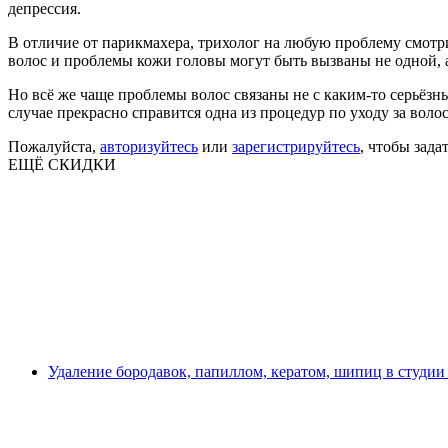
депрессия.
В отличие от парикмахера, трихолог на любую проблему смотр
волос и проблемы кожи головы могут быть вызваны не одной, 
Но всё же чаще проблемы волос связаны не с каким-то серьёз
случае прекрасно справится одна из процедур по уходу за воло
Пожалуйста,
авторизуйтесь
или
зарегистрируйтесь
, чтобы зада
ЕЩЁ СКИДКИ
Удаление бородавок, папиллом, кератом, шипиц в студии