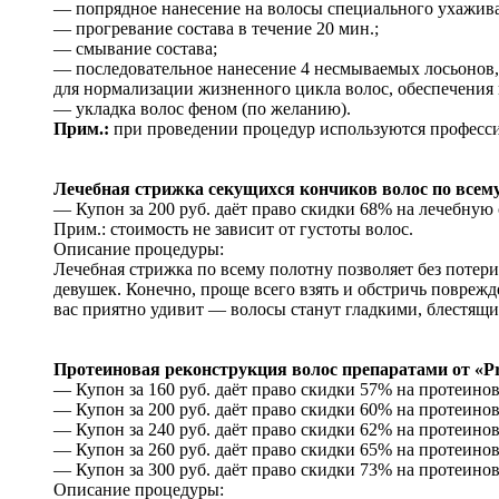
— попрядное нанесение на волосы специального ухажива
— прогревание состава в течение 20 мин.;
— смывание состава;
— последовательное нанесение 4 несмываемых лосьонов, 
для нормализации жизненного цикла волос, обеспечения
— укладка волос феном (по желанию).
Прим.:
при проведении процедур используются профессион
Лечебная стрижка секущихся кончиков волос по всем
— Купон за 200 руб. даёт право скидки 68% на лечебную 
Прим.: стоимость не зависит от густоты волос.
Описание процедуры:
Лечебная стрижка по всему полотну позволяет без потер
девушек. Конечно, проще всего взять и обстричь повреж
вас приятно удивит — волосы станут гладкими, блестящ
Протеиновая реконструкция волос препаратами от «Pr
— Купон за 160 руб. даёт право скидки 57% на протеинов
— Купон за 200 руб. даёт право скидки 60% на протеинов
— Купон за 240 руб. даёт право скидки 62% на протеинов
— Купон за 260 руб. даёт право скидки 65% на протеинов
— Купон за 300 руб. даёт право скидки 73% на протеинов
Описание процедуры: