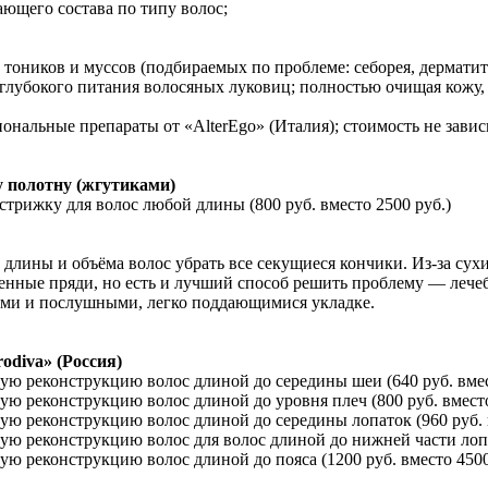
ющего состава по типу волос;
тоников и муссов (подбираемых по проблеме: себорея, дерматит
 глубокого питания волосяных луковиц; полностью очищая кожу
альные препараты от «AlterEgo» (Италия); стоимость не зависи
у полотну (жгутиками)
стрижку для волос любой длины (800 руб. вместо 2500 руб.)
и длины и объёма волос убрать все секущиеся кончики. Из-за с
денные пряди, но есть и лучший способ решить проблему — лечеб
ими и послушными, легко поддающимися укладке.
odiva» (Россия)
ую реконструкцию волос длиной до середины шеи (640 руб. вмес
ую реконструкцию волос длиной до уровня плеч (800 руб. вместо
ую реконструкцию волос длиной до середины лопаток (960 руб. 
ую реконструкцию волос для волос длиной до нижней части лопат
ую реконструкцию волос длиной до пояса (1200 руб. вместо 4500