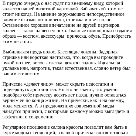
В первую очередь о нас судят по внешнему виду, который
является нашей визитной карточкой. Забывать об этом не
стоит никогда. На мнение окружающих непосредственное
влияние оказывают прическа, стрижка и цвет волос.
Оставленное хорошее впечатление на друзей партнеров,
коллег — залог нашего успеха. Главные помощники создания
образа — костюм, аксессуары, прическа, обувь. Пренебрегать
этим не стоит.
Выбившаяся прядь волос. Блестящие локоны. Задорная
стрижка или короткая настолько, что, когда вы проводите
рукой по шее, волосы слегка щекотят ладонь. Идеальная
укладка или, напротив, такая естественная, словно ветер был
вашим стилистом.
Прическа «делает лицо», может скрыть недостатки и
подчеркнуть достоинства. Но это не значит, что удачно
подобрав себе прическу десять лет назад, нужно оставаться
верным ей до конца жизни. На прически, как и на одежду,
мода меняется. А в предложениях современной моды
найдутся прически, с которыми каждому можно выглядеть и
эффектно, и современно.
Регулярное посещение салона красоты позволит вам быть в
курсе модных тенденций, а вашей прическе соответствовать