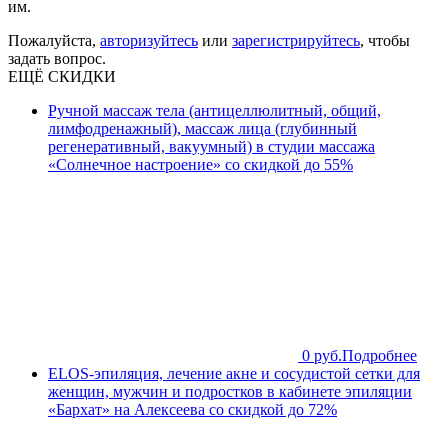
им.
Пожалуйста,
авторизуйтесь
или
зарегистрируйтесь
, чтобы
задать вопрос.
ЕЩЁ СКИДКИ
Ручной массаж тела (антицеллюлитный, общий,
лимфодренажный), массаж лица (глубинный
регенеративный, вакуумный) в студии массажа
«Солнечное настроение» со скидкой до 55%
0 руб.
Подробнее
ELOS-эпиляция, лечение акне и сосудистой сетки для
женщин, мужчин и подростков в кабинете эпиляции
«Бархат» на Алексеева со скидкой до 72%