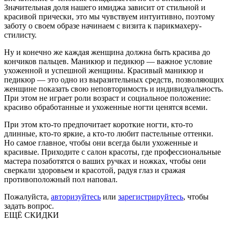
Значительная доля нашего имиджа зависит от стильной и
красивой прически, это мы чувствуем интуитивно, поэтому
заботу о своем образе начинаем с визита к парикмахеру-
стилисту.
Ну и конечно же каждая женщина должна быть красива до
кончиков пальцев. Маникюр и педикюр — важное условие
ухоженной и успешной женщины. Красивый маникюр и
педикюр — это одно из выразительных средств, позволяющих
женщине показать свою неповторимость и индивидуальность.
При этом не играет роли возраст и социальное положение:
красиво обработанные и ухоженные ногти ценятся всеми.
При этом кто-то предпочитает короткие ногти, кто-то
длинные, кто-то яркие, а кто-то любит пастельные оттенки.
Но самое главное, чтобы они всегда были ухоженные и
красивые. Приходите с салон красоты, где профессиональные
мастера позаботятся о ваших ручках и ножках, чтобы они
сверкали здоровьем и красотой, радуя глаз и сражая
противоположный пол наповал.
Пожалуйста,
авторизуйтесь
или
зарегистрируйтесь
, чтобы
задать вопрос.
ЕЩЁ СКИДКИ