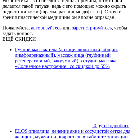
Но эстетика – это не единственная причина, по которой
делается такой татуаж, ведь с его помощью можно скрыть
недостатки кожи (шрамы, различные дефекты). С точки
зрения пластической медицины он вполне оправдан.
Пожалуйста,
авторизуйтесь
или
зарегистрируйтесь
, чтобы
задать вопрос.
ЕЩЁ СКИДКИ
Ручной массаж тела (антицеллюлитный, общий,
лимфодренажный), массаж лица (глубинный
регенеративный, вакуумный) в студии массажа
«Солнечное настроение» со скидкой до 55%
0 руб.
Подробнее
ELOS-эпиляция, лечение акне и сосудистой сетки для
женщин, мужчин и подростков в кабинете эпиляции