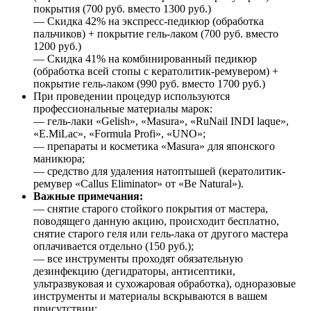
покрытия (700 руб. вместо 1300 руб.)
— Скидка 42% на экспресс-педикюр (обработка
пальчиков) + покрытие гель-лаком (700 руб. вместо
1200 руб.)
— Скидка 41% на комбинированный педикюр
(обработка всей стопы с кератолитик-ремувером) +
покрытие гель-лаком (990 руб. вместо 1700 руб.)
При проведении процедур используются
профессиональные материалы марок:
— гель-лаки «Gelish», «Masura», «RuNail INDI laque»,
«E.MiLac», «Formula Profi», «UNO»;
— препараты и косметика «Masura» для японского
маникюра;
— средство для удаления натоптышей (кератолитик-
ремувер «Callus Eliminator» от «Be Natural»).
Важные примечания:
— снятие старого стойкого покрытия от мастера,
поводящего данную акцию, происходит бесплатно,
снятие старого геля или гель-лака от другого мастера
оплачивается отдельно (150 руб.);
— все инструменты проходят обязательную
дезинфекцию (дегидраторы, антисептики,
ультразвуковая и сухожаровая обработка), одноразовые
инструменты и материалы вскрываются в вашем
присутствии;