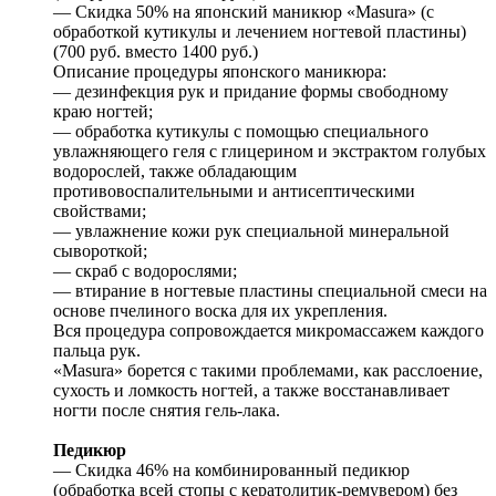
— Скидка 50% на японский маникюр «Masura» (с
обработкой кутикулы и лечением ногтевой пластины)
(700 руб. вместо 1400 руб.)
Описание процедуры японского маникюра:
— дезинфекция рук и придание формы свободному
краю ногтей;
— обработка кутикулы с помощью специального
увлажняющего геля с глицерином и экстрактом голубых
водорослей, также обладающим
противовоспалительными и антисептическими
свойствами;
— увлажнение кожи рук специальной минеральной
сывороткой;
— скраб с водорослями;
— втирание в ногтевые пластины специальной смеси на
основе пчелиного воска для их укрепления.
Вся процедура сопровождается микромассажем каждого
пальца рук.
«Masura» борется с такими проблемами, как расслоение,
сухость и ломкость ногтей, а также восстанавливает
ногти после снятия гель-лака.
Педикюр
— Скидка 46% на комбинированный педикюр
(обработка всей стопы с кератолитик-ремувером) без