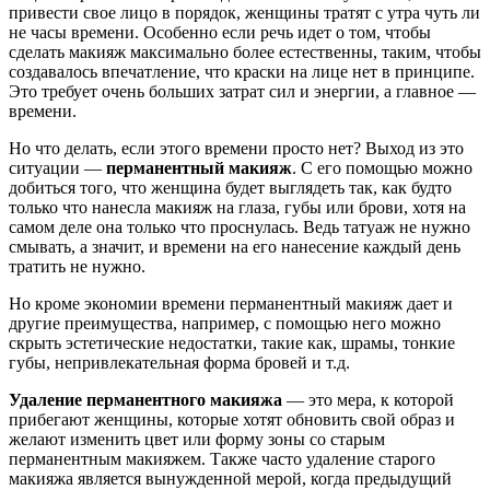
привести свое лицо в порядок, женщины тратят с утра чуть ли
не часы времени. Особенно если речь идет о том, чтобы
сделать макияж максимально более естественны, таким, чтобы
создавалось впечатление, что краски на лице нет в принципе.
Это требует очень больших затрат сил и энергии, а главное —
времени.
Но что делать, если этого времени просто нет? Выход из это
ситуации —
перманентный макияж
. С его помощью можно
добиться того, что женщина будет выглядеть так, как будто
только что нанесла макияж на глаза, губы или брови, хотя на
самом деле она только что проснулась. Ведь татуаж не нужно
смывать, а значит, и времени на его нанесение каждый день
тратить не нужно.
Но кроме экономии времени перманентный макияж дает и
другие преимущества, например, с помощью него можно
скрыть эстетические недостатки, такие как, шрамы, тонкие
губы, непривлекательная форма бровей и т.д.
Удаление перманентного макияжа
— это мера, к которой
прибегают женщины, которые хотят обновить свой образ и
желают изменить цвет или форму зоны со старым
перманентным макияжем. Также часто удаление старого
макияжа является вынужденной мерой, когда предыдущий