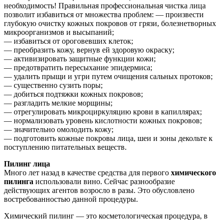
необходимость! Правильная профессиональная чистка лица
позволит избавиться от множества проблем: — произвести
глубокую очистку кожных покровов от грязи, болезнетворных
микроорганизмов и высыпаний;
— избавиться от ороговевших клеток;
— преобразить кожу, вернув ей здоровую окраску;
— активизировать защитные функции кожи;
— предотвратить пересыхание эпидермиса;
— удалить прыщи и угри путем очищения сальных протоков;
— существенно сузить поры;
— добиться подтяжки кожных покровов;
— разгладить мелкие морщины;
— отрегулировать микроциркуляцию крови в капиллярах;
— нормализовать уровень кислотности кожных покровов;
— значительно омолодить кожу;
— подготовить кожные покровы лица, шеи и зоны декольте к
поступлению питательных веществ.
Пилинг лица
Много лет назад в качестве средства для первого
химического
пилинга
использовали вино. Сейчас разнообразие
действующих агентов возросло в разы. Это обусловлено
востребованностью данной процедуры.
Химический пилинг — это косметологическая процедура, в