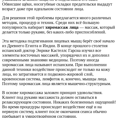
Обвисшие щёки, носогубные складки предательски выдадут
возраст даже при идеальном состоянии лица.
Для решения этой проблемы предлагается много различных
методик, процедур и техник. Среди них всё большую
популярность набирает
хиромассаж лица
— массаж, который
делается только руками, без каких-либо приспособлений.
Эта методика подтягивания лицевых мышц берёт своё начало
из Древнего Египта и Индии. В конце прошлого столетия
испанский доктор Энрике Кастеллс Гарсиа изучил все
элементы восточных массажей, упорядочил их и дополнил
современными знаниями медицины. Поэтому иногда
хиромассаж лица называют испанским. При выполнении
данной техники воздействие происходит не только на кожу
лица, но затрагивается и подкожно-жировой слой,
кровеносная система, лимфоток и, конечно, мышцы лица.
Поэтому хиромассаж лица является мышечно-структурным.
В основе хиромассажа заложен принцип удовольствия.
Клиент под руками массажиста должен оставаться в
релаксирующем состоянии. Никаких болезненных ощущений!
Во время процедуры происходит воздействие ещё и на
нервную систему, клиент после окончания сеанса обычно
пребывает в умиротворённом состоянии.