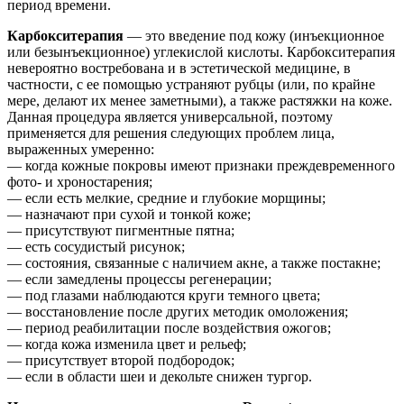
период времени.
Карбокситерапия
— это введение под кожу (инъекционное
или безынъекционное) углекислой кислоты. Карбокситерапия
невероятно востребована и в эстетической медицине, в
частности, с ее помощью устраняют рубцы (или, по крайне
мере, делают их менее заметными), а также растяжки на коже.
Данная процедура является универсальной, поэтому
применяется для решения следующих проблем лица,
выраженных умеренно:
— когда кожные покровы имеют признаки преждевременного
фото- и хроностарения;
— если есть мелкие, средние и глубокие морщины;
— назначают при сухой и тонкой коже;
— присутствуют пигментные пятна;
— есть сосудистый рисунок;
— состояния, связанные с наличием акне, а также постакне;
— если замедлены процессы регенерации;
— под глазами наблюдаются круги темного цвета;
— восстановление после других методик омоложения;
— период реабилитации после воздействия ожогов;
— когда кожа изменила цвет и рельеф;
— присутствует второй подбородок;
— если в области шеи и декольте снижен тургор.