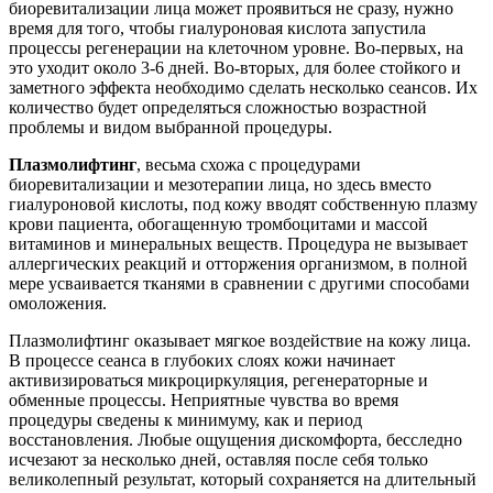
биоревитализации лица может проявиться не сразу, нужно
время для того, чтобы гиалуроновая кислота запустила
процессы регенерации на клеточном уровне. Во-первых, на
это уходит около 3-6 дней. Во-вторых, для более стойкого и
заметного эффекта необходимо сделать несколько сеансов. Их
количество будет определяться сложностью возрастной
проблемы и видом выбранной процедуры.
Плазмолифтинг
, весьма схожа с процедурами
биоревитализации и мезотерапии лица, но здесь вместо
гиалуроновой кислоты, под кожу вводят собственную плазму
крови пациента, обогащенную тромбоцитами и массой
витаминов и минеральных веществ. Процедура не вызывает
аллергических реакций и отторжения организмом, в полной
мере усваивается тканями в сравнении с другими способами
омоложения.
Плазмолифтинг оказывает мягкое воздействие на кожу лица.
В процессе сеанса в глубоких слоях кожи начинает
активизироваться микроциркуляция, регенераторные и
обменные процессы. Неприятные чувства во время
процедуры сведены к минимуму, как и период
восстановления. Любые ощущения дискомфорта, бесследно
исчезают за несколько дней, оставляя после себя только
великолепный результат, который сохраняется на длительный