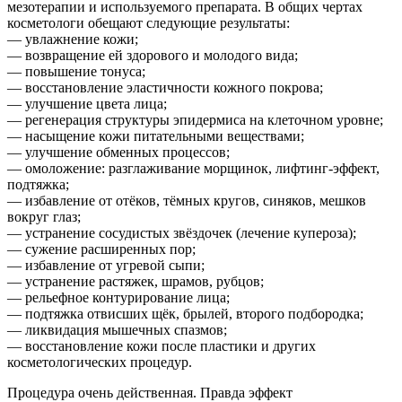
мезотерапии и используемого препарата. В общих чертах
косметологи обещают следующие результаты:
— увлажнение кожи;
— возвращение ей здорового и молодого вида;
— повышение тонуса;
— восстановление эластичности кожного покрова;
— улучшение цвета лица;
— регенерация структуры эпидермиса на клеточном уровне;
— насыщение кожи питательными веществами;
— улучшение обменных процессов;
— омоложение: разглаживание морщинок, лифтинг-эффект,
подтяжка;
— избавление от отёков, тёмных кругов, синяков, мешков
вокруг глаз;
— устранение сосудистых звёздочек (лечение купероза);
— сужение расширенных пор;
— избавление от угревой сыпи;
— устранение растяжек, шрамов, рубцов;
— рельефное контурирование лица;
— подтяжка отвисших щёк, брылей, второго подбородка;
— ликвидация мышечных спазмов;
— восстановление кожи после пластики и других
косметологических процедур.
Процедура очень действенная. Правда эффект