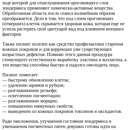
ходе которой для отшелушивания ороговевшего слоя
эпидермиса применяют химически-активные вещества.
Обработанная область после сеанса волшебным образом
преображается. Дело в том, что под слоем ороговевших
(отмерших) клеток скрывается здоровая кожа, которая еще не
успела растерять свой цветущий вид под влиянием внешних
факторов.
Также пилинг полезен как средство профилактики старения
кожных покровов и для коррекции уже существующих
возрастных дефектов. Помимо этого данная процедура
стимулирует естественную выработку эластина и коллагена, а
эти вещества способны быстро и надолго омолодить лицо.
Пилинг помогает:
— быстрому обновлению клеток;
— удалению шрамов и рубцов;
— разглаживанию рельефа;
— осветлению пигментации;
— разглаживанию морщин;
— повышению иммунных свойств;
— выведению из кожных покровов токсинов и оксидантов.
Ради омоложения, улучшения состояния эпидермиса и
уменьшения пигментных пятен девушки готовы идти на