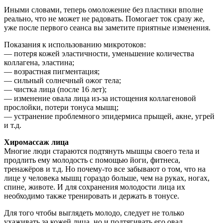
Иными словами, теперь омоложение без пластики вполне
реально, что не может не радовать. Помогает ток сразу же,
уже после первого сеанса вы заметите приятные изменения.
Показания к использованию микротоков:
— потеря кожей эластичности, уменьшение количества
коллагена, эластина;
— возрастная пигментация;
— сильный солнечный ожог тела;
— чистка лица (после 16 лет);
— изменение овала лица из-за истощения коллагеновой
прослойки, потери тонуса мышц;
— устранение проблемного эпидермиса прыщей, акне, угрей
и т.д.
Хиромассаж лица
Многие люди стараются подтянуть мышцы своего тела и
продлить ему молодость с помощью йоги, фитнеса,
тренажёров и т.д. Но почему-то все забывают о том, что на
лице у человека мышц гораздо больше, чем на руках, ногах,
спине, животе. И для сохранения молодости лица их
необходимо также тренировать и держать в тонусе.
Для того чтобы выглядеть молодо, следует не только
ухаживать за кожей лица, но и подтягивать его овал.