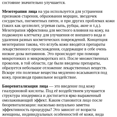
состояние значительно улучшается.
Мезотерапия лица
на ура используется для устранения
признаков старения, образования морщин, звездочек
сосудистых, пигментных пятен, и при других проблемах кожи
(таких как целлюлит, угревая сыпь, рубцы, акне и т.д.).
Мезотерапия эффективна для местного влияния на кожу, на
подкожную клетчатку для улучшения ее внешнего вида и
удаления разных косметических повреждений. Концепция
мезотерапии такова, что вглубь кожи вводятся препараты
лекарственного происхождения, содержащие в себе очень
низкие дозы витаминов. Это происходит при помощи
микротонких и микрокоротких игл. После множественных
проколов, в той области, где были введены препараты,
образуется небольшое отложение лекарственных веществ.
Вскоре эти полезные вещества медленно всасываются под
кожу, производя правильное воздействие.
Биоревитализация лица
— это введение под кожу
гиалуроновой кислоты. Под её воздействием улучшается
структура эпидермиса и достигается ярко выраженный
омолаживающий эффект. Каким становится лицо после
биоревитализации: насколько визуально заметна
эффективность процедуры? Это зависит от возраста
женщины, индивидуальных особенностей её кожи, вида