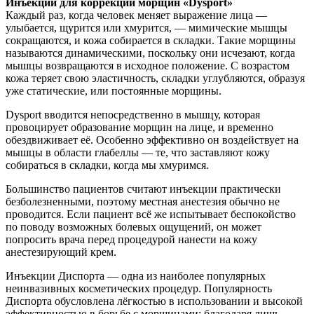
Инъекции для коррекции морщин «Dysport»
Каждый раз, когда человек меняет выражение лица —
улыбается, щурится или хмурится, — мимические мышцы
сокращаются, и кожа собирается в складки. Такие морщины
называются динамическими, поскольку они исчезают, когда
мышцы возвращаются в исходное положение. С возрастом
кожа теряет свою эластичность, складки углубляются, образуя
уже статические, или постоянные морщины.
Dysport вводится непосредственно в мышцу, которая
провоцирует образование морщин на лице, и временно
обездвиживает её. Особенно эффективно он воздействует на
мышцы в области глабеллы — те, что заставляют кожу
собираться в складки, когда мы хмуримся.
Большинство пациентов считают инъекции практически
безболезненными, поэтому местная анестезия обычно не
проводится. Если пациент всё же испытывает беспокойство
по поводу возможных болевых ощущений, он может
попросить врача перед процедурой нанести на кожу
анестезирующий крем.
Инъекции Диспорта — одна из наиболее популярных
неинвазивных косметических процедур. Популярность
Диспорта обусловлена лёгкостью в использовании и высокой
эффективностью в борьбе с морщинами: благодаря лишь