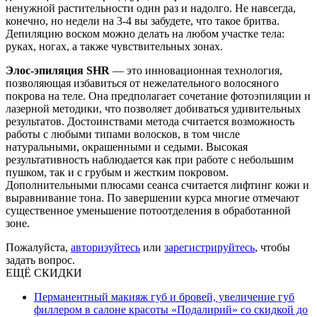
ненужной растительности один раз и надолго. Не навсегда,
конечно, но недели на 3-4 вы забудете, что такое бритва.
Депиляцию воском можно делать на любом участке тела:
руках, ногах, а также чувствительных зонах.
Элос-эпиляция SHR
— это инновационная технология,
позволяющая избавиться от нежелательного волосяного
покрова на теле. Она предполагает сочетание фотоэпиляции и
лазерной методики, что позволяет добиваться удивительных
результатов. Достоинствами метода считается возможность
работы с любыми типами волосков, в том числе
натуральными, окрашенными и седыми. Высокая
результативность наблюдается как при работе с небольшим
пушком, так и с грубым и жестким покровом.
Дополнительными плюсами сеанса считается лифтинг кожи и
выравнивание тона. По завершении курса многие отмечают
существенное уменьшение потоотделения в обработанной
зоне.
Пожалуйста,
авторизуйтесь
или
зарегистрируйтесь
, чтобы
задать вопрос.
ЕЩЁ СКИДКИ
Перманентный макияж губ и бровей, увеличение губ
филлером в салоне красоты «Подалирий» со скидкой до