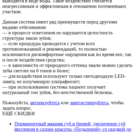
выводятся в виде воды. Такое воздействие считается
неагрессивным и эффективным в отношении потемневших
участков.
Данная система имеет ряд преимуществ перед другими
видами отбеливания:
— в процессе осветления не нарушается целостность
структуры эмали зубов;
— если процедура проводится с учетом всех
противопоказаний и рекомендаций, то полностью
исключаются дискомфортные ощущения как во время нее, так
и после воздействия средства;
— в зависимости от природного оттенка эмали можно сделать
зубы светлее на 6 тонов и более;
— для воздействия используют только светодиодную LED-
лампу, не излучающую ультрафиолет;
— при использовании системы пациент получает
натуральный тон зубов, без неестественной белизны.
Пожалуйста,
авторизуйтесь
или
зарегистрируйтесь
, чтобы
задать вопрос.
ЕЩЁ СКИДКИ
Перманентный макияж губ и бровей, увеличение губ
филлером в салоне красоты «Подалирий» со скидкой до