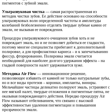
пигментов с зубной эмали.
Ультразвуковая чистка
— самая распространенная из
методик чистки зубов. Ее действие основано на способности
ультразвуковых волн определенной частоты и амплитуды
колебаний безболезненно отделять твердые зубные камни от
эмали, не вызывая ее повреждения.
Процедура ультразвукового очищения зубов хоть и не
повреждает эмаль, но и не позволяет добиться ее гладкости,
поэтому многие специалисты прибегают к дополнительной
полировке, а для профилактики кариеса – и к запечатыванию
фиссур, фторированию. Полировка эмали считается
необходимой для наиболее долгого удержания эффекта – на
гладкой поверхности налет удерживается хуже.
Методика Air Flow
— инновационное решение,
позволяющее избавить от камней не только натуральные зубы,
но и все виды протезов – коронки, импланты, виниры.
Мельчайшие частицы деликатно полируют эмаль, устраняют с
нее мягкий налет, твердые отложения и пигментные пятна, не
оказывая повреждающего действия. Нередко процедуру Air
Flow называют отбеливанием, что связано с высокой
эффективностью удаления пигментации и повышения
прозрачности эмали.