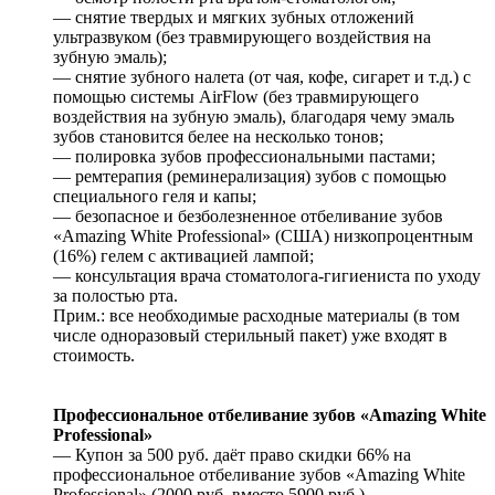
— снятие твердых и мягких зубных отложений
ультразвуком (без травмирующего воздействия на
зубную эмаль);
— снятие зубного налета (от чая, кофе, сигарет и т.д.) с
помощью системы AirFlow (без травмирующего
воздействия на зубную эмаль), благодаря чему эмаль
зубов становится белее на несколько тонов;
— полировка зубов профессиональными пастами;
— ремтерапия (реминерализация) зубов с помощью
специального геля и капы;
— безопасное и безболезненное отбеливание зубов
«Amazing White Professional» (США) низкопроцентным
(16%) гелем с активацией лампой;
— консультация врача стоматолога-гигиениста по уходу
за полостью рта.
Прим.: все необходимые расходные материалы (в том
числе одноразовый стерильный пакет) уже входят в
стоимость.
Профессиональное отбеливание зубов «Amazing White
Professional»
— Купон за 500 руб. даёт право скидки 66% на
профессиональное отбеливание зубов «Amazing White
Professional» (2000 руб. вместо 5900 руб.)