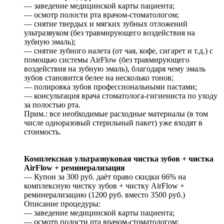
— заведение медицинской карты пациента;
— осмотр полости рта врачом-стоматологом;
— снятие твердых и мягких зубных отложений
ультразвуком (без травмирующего воздействия на
зубную эмаль);
— снятие зубного налета (от чая, кофе, сигарет и т.д.) с
помощью системы AirFlow (без травмирующего
воздействия на зубную эмаль), благодаря чему эмаль
зубов становится белее на несколько тонов;
— полировка зубов профессиональными пастами;
— консультация врача стоматолога-гигиениста по уходу
за полостью рта.
Прим.: все необходимые расходные материалы (в том
числе одноразовый стерильный пакет) уже входят в
стоимость.
Комплексная ультразвуковая чистка зубов + чистка
AirFlow + реминерализация
— Купон за 300 руб. даёт право скидки 66% на
комплексную чистку зубов + чистку AirFlow +
реминерализацию (1200 руб. вместо 3500 руб.)
Описание процедуры:
— заведение медицинской карты пациента;
— осмотр полости рта врачом-стоматологом;