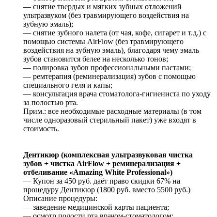
— снятие твердых и мягких зубных отложений
ультразвуком (без травмирующего воздействия на
зубную эмаль);
— снятие зубного налета (от чая, кофе, сигарет и т.д.) с
помощью системы AirFlow (без травмирующего
воздействия на зубную эмаль), благодаря чему эмаль
зубов становится белее на несколько тонов;
— полировка зубов профессиональными пастами;
— ремтерапия (реминерализация) зубов с помощью
специального геля и капы;
— консультация врача стоматолога-гигиениста по уходу
за полостью рта.
Прим.: все необходимые расходные материалы (в том
числе одноразовый стерильный пакет) уже входят в
стоимость.
Дентикюр (комплексная ультразвуковая чистка
зубов + чистка AirFlow + реминерализация +
отбеливание «Amazing White Professional»)
— Купон за 450 руб. даёт право скидки 67% на
процедуру Дентикюр (1800 руб. вместо 5500 руб.)
Описание процедуры:
— заведение медицинской карты пациента;
— осмотр полости рта врачом-стоматологом;