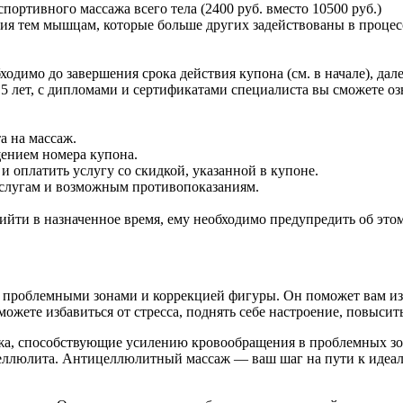
спортивного массажа всего тела (2400 руб. вместо 10500 руб.)
ия тем мышцам, которые больше других задействованы в процессе
одимо до завершения срока действия купона (см. в начале), да
5 лет, с дипломами и сертификатами специалиста вы сможете оз
а на массаж.
щением номера купона.
 оплатить услугу со скидкой, указанной в купоне.
услугам и возможным противопоказаниям.
ийти в назначенное время, ему необходимо предупредить об этом 
 проблемными зонами и коррекцией фигуры. Он поможет вам изб
жете избавиться от стресса, поднять себе настроение, повысит
жа, способствующие усилению кровообращения в проблемных з
еллюлита. Антицеллюлитный массаж — ваш шаг на пути к идеал