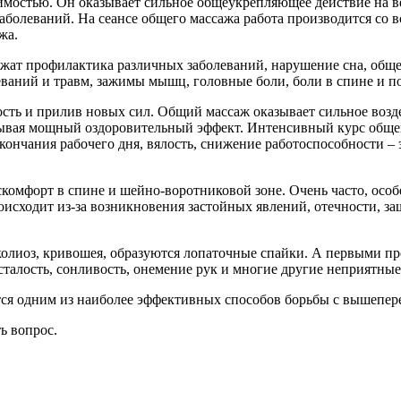
имостью. Он оказывает сильное общеукрепляющее действие на в
аболеваний. На сеансе общего массажа работа производится со 
жа.
жат профилактика различных заболеваний, нарушение сна, обще
еваний и травм, зажимы мышц, головные боли, боли в спине и п
ть и прилив новых сил. Общий массаж оказывает сильное возде
зывая мощный оздоровительный эффект. Интенсивный курс общег
ончания рабочего дня, вялость, снижение работоспособности – эт
омфорт в спине и шейно-воротниковой зоне. Очень часто, особе
исходит из-за возникновения застойных явлений, отечности, за
сколиоз, кривошея, образуются лопаточные спайки. А первыми пр
усталость, сонливость, онемение рук и многие другие неприятны
тся одним из наиболее эффективных способов борьбы с вышепе
ть вопрос.