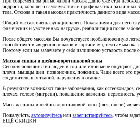
При современном ритме жизни массаж давно уже стал необход
бодрости, хорошего самочувствия и профилактики различных з
тела. Отсюда и такая высокая практичность данного вида масса
Общий массаж очень функционален. Показаниями для него слу
физических и умственных нагрузок, реабилитация после забол
После общего массажа Вы почувствуете необыкновенную легкос
способствует выведению шлаков из организма, тем самым ока
Поэтому если вы замечаете у себя излишнюю усталость после ок
Массаж спины и шейно-воротниковой зоны
Сегодня большинство людей в той или иной мере ощущают диск
плечи, мышцы шеи, позвоночник, поясница. Чаще всего это про
соединительных тканей, нарушения в осанке.
В результате возникают такие заболевания, как остеохондроз, 
плечах, голове (мигрени), повышение давления, нервозность, 
Массаж спины и шейно-воротниковой зоны (шея, плечи) являе
Пожалуйста,
авторизуйтесь
или
зарегистрируйтесь
, чтобы зада
ЕЩЁ СКИДКИ