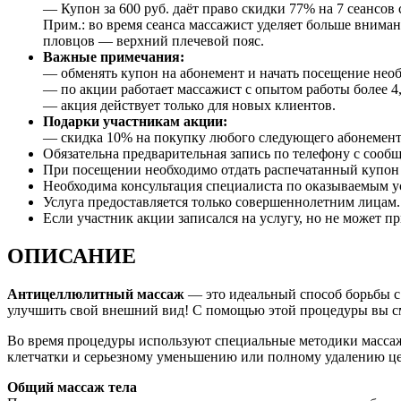
— Купон за 600 руб. даёт право скидки 77% на 7 сеансов 
Прим.: во время сеанса массажист уделяет больше вниман
пловцов — верхний плечевой пояс.
Важные примечания:
— обменять купон на абонемент и начать посещение необх
— по акции работает массажист с опытом работы более 4,
— акция действует только для новых клиентов.
Подарки участникам акции:
— скидка 10% на покупку любого следующего абонемент
Обязательна предварительная запись по телефону с сооб
При посещении необходимо отдать распечатанный купон и
Необходима консультация специалиста по оказываемым 
Услуга предоставляется только совершеннолетним лицам.
Если участник акции записался на услугу, но не может пр
ОПИСАНИЕ
Антицеллюлитный массаж
— это идеальный способ борьбы с
улучшить свой внешний вид! С помощью этой процедуры вы смо
Во время процедуры используют специальные методики масса
клетчатки и серьезному уменьшению или полному удалению ц
Общий массаж тела