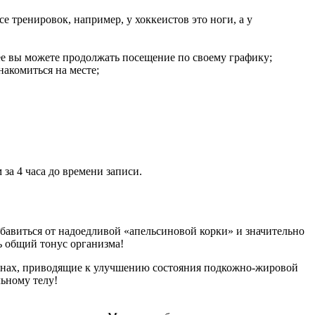
 тренировок, например, у хоккеистов это ноги, а у
лее вы можете продолжать посещение по своему графику;
накомиться на месте;
за 4 часа до времени записи.
авиться от надоедливой «апельсиновой корки» и значительно
ь общий тонус организма!
онах, приводящие к улучшению состояния подкожно-жировой
ьному телу!