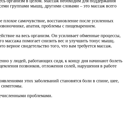
есь организм в целом. Массаж необходим для поддержания
всеми группами мышц, другими словами – это массаж всего
е плохое самочувствие, восстановление после усиленных
озвоночнике, апатия, проблемы с пищеварением.
йствие на весь организм. Он усиливает обменные процессы,
о массажа помогает снизить вес и улучшить тонус мышц.
о верное свидетельство того, что вам требуется массаж.
нно у людей, работающих сидя, к концу дня начинают болеть
щемления позвонков, отложения солей, нарушения в работе
оявлениями этих заболеваний становятся боли в спине, шее,
е симптомы.
речисленными проблемами.