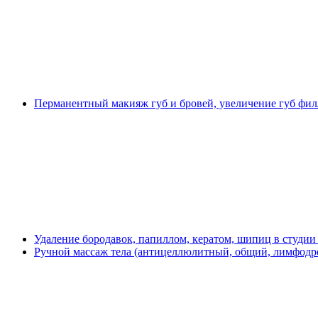
Перманентный макияж губ и бровей, увеличение губ фил
Удаление бородавок, папиллом, кератом, шипиц в студии
Ручной массаж тела (антицеллюлитный, общий, лимфодре