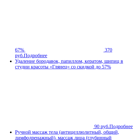
67%
370
руб.
Подробнее
Удаление бородавок, папиллом, кератом, шипиц в
студии красоты «Глянец» со скидкой до 57%
90 руб.
Подробнее
Ручной массаж тела (антицеллюлитный, общий,
лимфодренажный), массаж лица (глубинный