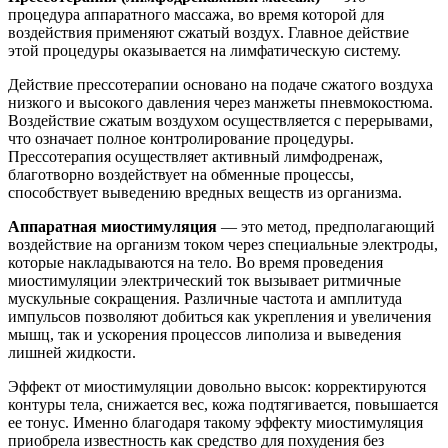
процедура аппаратного массажа, во время которой для
воздействия применяют сжатый воздух. Главное действие
этой процедуры оказывается на лимфатическую систему.
Действие прессотерапии основано на подаче сжатого воздуха
низкого и высокого давления через манжеты пневмокостюма.
Воздействие сжатым воздухом осуществляется с перерывами,
что означает полное контролирование процедуры.
Прессотерапия осуществляет активный лимфодренаж,
благотворно воздействует на обменные процессы,
способствует выведению вредных веществ из организма.
Аппаратная миостимуляция
— это метод, предполагающий
воздействие на организм током через специальные электроды,
которые накладываются на тело. Во время проведения
миостимуляции электрический ток вызывает ритмичные
мускульные сокращения. Различные частота и амплитуда
импульсов позволяют добиться как укрепления и увеличения
мышц, так и ускорения процессов липолиза и выведения
лишней жидкости.
Эффект от миостимуляции довольно высок: корректируются
контуры тела, снижается вес, кожа подтягивается, повышается
ее тонус. Именно благодаря такому эффекту миостимуляция
приобрела известность как средство для похудения без