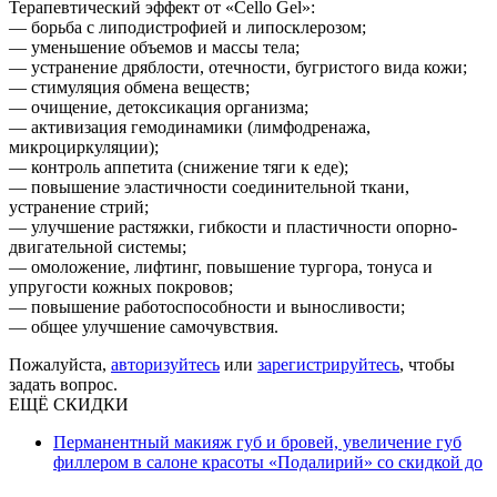
Терапевтический эффект от «Cello Gel»:
— борьба с липодистрофией и липосклерозом;
— уменьшение объемов и массы тела;
— устранение дряблости, отечности, бугристого вида кожи;
— стимуляция обмена веществ;
— очищение, детоксикация организма;
— активизация гемодинамики (лимфодренажа,
микроциркуляции);
— контроль аппетита (снижение тяги к еде);
— повышение эластичности соединительной ткани,
устранение стрий;
— улучшение растяжки, гибкости и пластичности опорно-
двигательной системы;
— омоложение, лифтинг, повышение тургора, тонуса и
упругости кожных покровов;
— повышение работоспособности и выносливости;
— общее улучшение самочувствия.
Пожалуйста,
авторизуйтесь
или
зарегистрируйтесь
, чтобы
задать вопрос.
ЕЩЁ СКИДКИ
Перманентный макияж губ и бровей, увеличение губ
филлером в салоне красоты «Подалирий» со скидкой до