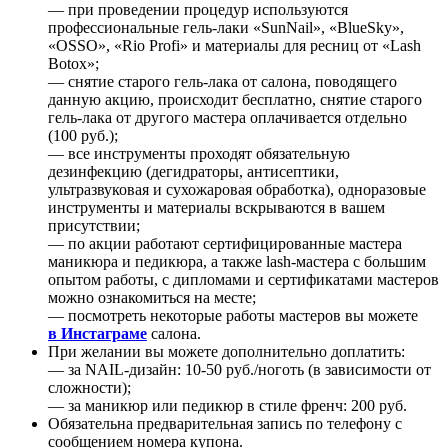
— при проведении процедур используются
профессиональные гель-лаки «SunNail», «BlueSky»,
«OSSO», «Rio Profi» и материалы для ресниц от «Lash
Botox»;
— снятие старого гель-лака от салона, поводящего
данную акцию, происходит бесплатно, снятие старого
гель-лака от другого мастера оплачивается отдельно
(100 руб.);
— все инструменты проходят обязательную
дезинфекцию (дегидраторы, антисептики,
ультразвуковая и сухожаровая обработка), одноразовые
инструменты и материалы вскрываются в вашем
присутствии;
— по акции работают сертифицированные мастера
маникюра и педикюра, а также lash-мастера с большим
опытом работы, с дипломами и сертификатами мастеров
можно ознакомиться на месте;
— посмотреть некоторые работы мастеров вы можете
в Инстаграме
салона.
При желании вы можете дополнительно доплатить:
— за NAIL-дизайн: 10-50 руб./ноготь (в зависимости от
сложности);
— за маникюр или педикюр в стиле френч: 200 руб.
Обязательна предварительная запись по телефону с
сообщением номера купона.