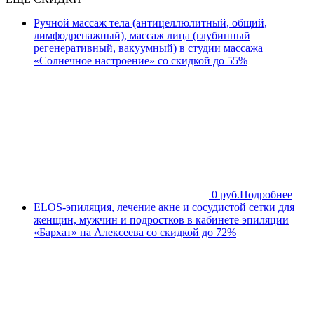
Ручной массаж тела (антицеллюлитный, общий,
лимфодренажный), массаж лица (глубинный
регенеративный, вакуумный) в студии массажа
«Солнечное настроение» со скидкой до 55%
0 руб.
Подробнее
ELOS-эпиляция, лечение акне и сосудистой сетки для
женщин, мужчин и подростков в кабинете эпиляции
«Бархат» на Алексеева со скидкой до 72%