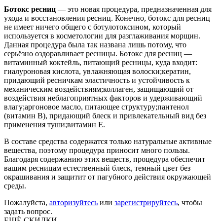
Ботокс ресниц
— это новая процедура, предназначенная для
ухода и восстановления ресниц. Конечно, ботокс для ресниц
не имеет ничего общего с ботулотоксином, который
используется в косметологии для разглаживания морщин.
Данная процедура была так названа лишь потому, что
серьёзно оздоравливает ресницы. Ботокс для ресниц —
витаминный коктейль, питающий ресницы, куда входит:
гиалуроновая кислота, увлажняющая волоски;кератин,
придающий ресничкам эластичность и устойчивость к
механическим воздействиям;коллаген, защищающий от
воздействия неблагоприятных факторов и удерживающий
влагу;аргоновое масло, питающее структуру;пантенол
(витамин B), придающий блеск и привлекательный вид без
применения туши;витамин Е.
В составе средства содержатся только натуральные активные
вещества, поэтому процедура приносит много пользы.
Благодаря содержанию этих веществ, процедура обеспечит
вашим ресницам естественный блеск, темный цвет без
окрашивания и защитит от пагубного действия окружающей
среды.
Пожалуйста,
авторизуйтесь
или
зарегистрируйтесь
, чтобы
задать вопрос.
ЕЩЁ СКИДКИ