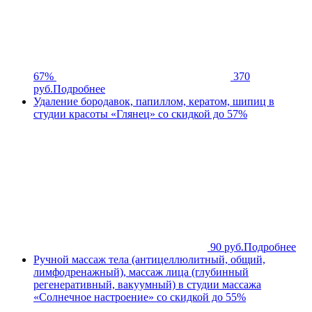
67%
370
руб.
Подробнее
Удаление бородавок, папиллом, кератом, шипиц в
студии красоты «Глянец» со скидкой до 57%
90 руб.
Подробнее
Ручной массаж тела (антицеллюлитный, общий,
лимфодренажный), массаж лица (глубинный
регенеративный, вакуумный) в студии массажа
«Солнечное настроение» со скидкой до 55%