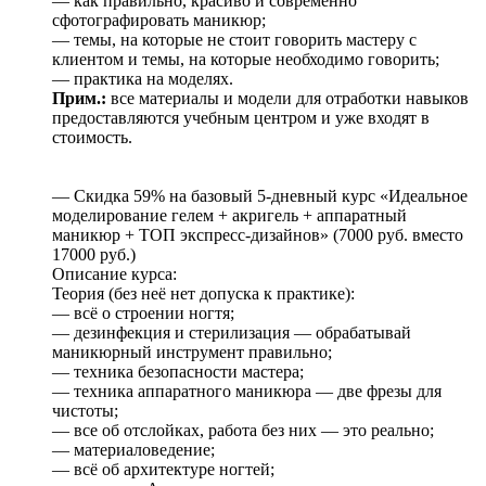
— как правильно, красиво и современно
сфотографировать маникюр;
— темы, на которые не стоит говорить мастеру с
клиентом и темы, на которые необходимо говорить;
— практика на моделях.
Прим.:
все материалы и модели для отработки навыков
предоставляются учебным центром и уже входят в
стоимость.
— Скидка 59% на базовый 5-дневный курс «Идеальное
моделирование гелем + акригель + аппаратный
маникюр + ТОП экспресс-дизайнов» (7000 руб. вместо
17000 руб.)
Описание курса:
Теория (без неё нет допуска к практике):
— всё о строении ногтя;
— дезинфекция и стерилизация — обрабатывай
маникюрный инструмент правильно;
— техника безопасности мастера;
— техника аппаратного маникюра — две фрезы для
чистоты;
— все об отслойках, работа без них — это реально;
— материаловедение;
— всё об архитектуре ногтей;