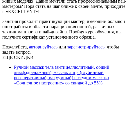
живых моделях. Давно мечтали стать профессиональным nail-
мастером? Пора стать на шаг ближе к своей мечте, приходите
в «EXCELLENT»!
Занятия проводит практикующий мастер, имеющий большой
опыт работы в области наращивания ногтей, различных
техник маникюра и nail-дизайна. Пройдя курс обучения, вы
получите сертификат установленного образца.
Пожалуйста,
авторизуйтесь
или
зарегистрируйтесь
, чтобы
задать вопрос.
ЕЩЁ СКИДКИ
Ручной массаж тела (антицеллюлитный, общий,
лимфодренажный), массаж лица (глубинный
регенеративный, вакуумный) в студии массажа
«Солнечное настроение» со скидкой до 55%