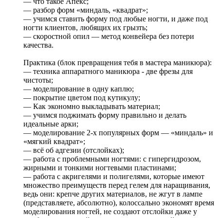
— что такое Апекс;
— разбор форм «миндаль, «квадрат»;
— учимся ставить форму под любые ногти, и даже под
ногти клиентов, любящих их грызть;
— скоростной опил — метод конвейера без потери
качества.
Практика (блок превращения тебя в мастера маникюра):
— техника аппаратного маникюра - две фрезы для
чистоты;
— моделирование в одну каплю;
— покрытие цветом под кутикулу;
— Как экономно выкладывать материал;
— учимся поджимать форму правильно и делать
идеальные арки;
— моделирование 2-х популярных форм — «миндаль» и
«мягкий квадрат»;
— всё об адгезии (отслойках);
— работа с проблемными ногтями: с гипергидрозом,
жирными и тонкими ногтевыми пластинами;
— работа с акригелями и полигелями, которые имеют
множество преимуществ перед гелем для наращивания,
ведь они: крепче других материалов, не жгут в лампе
(представляете, абсолютно), колоссально экономят время
моделирования ногтей, не создают отслойки даже у