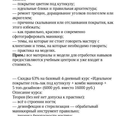
— покрытие цветом под кутикулу;
— идеальные блики и правильная архитектура;
— ремонт трещин, доращивание уголков полигелем или
акригелем;
— причины скалывания или отслаивания покрытия, как
этого избежать;
— как правильно, красиво и современно
сфотографировать маникюр;
— темы, на которые не стоит говорить мастеру с
клиентами и темы, на которые необходимо говорить;
— практика на моделях.
Прим.:
все материалы и модели для отработки навыков
предоставляются учебным центром и уже входят в
стоимость.
— Скидка 63% на базовый 4-дневный курс «Идеальное
покрытие гель-лак под кутикулу + комби маникюр +
5 топ-дизайнов» (6000 руб. вместо 16000 руб.)
Описание курса:
Теория (без неё нет допуска к практике):
— всё о строении ногтя;
— дезинфекция и стерилизация — обрабатывай
маникюрный инструмент правильно;
— техника безопасности мастера;