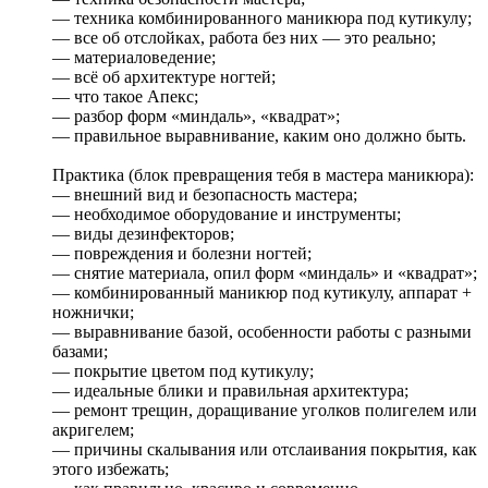
— техника комбинированного маникюра под кутикулу;
— все об отслойках, работа без них — это реально;
— материаловедение;
— всё об архитектуре ногтей;
— что такое Апекс;
— разбор форм «миндаль», «квадрат»;
— правильное выравнивание, каким оно должно быть.
Практика (блок превращения тебя в мастера маникюра):
— внешний вид и безопасность мастера;
— необходимое оборудование и инструменты;
— виды дезинфекторов;
— повреждения и болезни ногтей;
— снятие материала, опил форм «миндаль» и «квадрат»;
— комбинированный маникюр под кутикулу, аппарат +
ножнички;
— выравнивание базой, особенности работы с разными
базами;
— покрытие цветом под кутикулу;
— идеальные блики и правильная архитектура;
— ремонт трещин, доращивание уголков полигелем или
акригелем;
— причины скалывания или отслаивания покрытия, как
этого избежать;