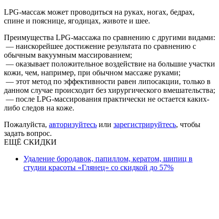
LPG-массаж может проводиться на руках, ногах, бедрах,
спине и пояснице, ягодицах, животе и шее.
Преимущества LPG-массажа по сравнению с другими видами:
— наискорейшее достижение результата по сравнению с
обычным вакуумным массированием;
— оказывает положительное воздействие на большие участки
кожи, чем, например, при обычном массаже руками;
— этот метод по эффективности равен липосакции, только в
данном случае происходит без хирургического вмешательства;
— после LPG-массирования практически не остается каких-
либо следов на коже.
Пожалуйста,
авторизуйтесь
или
зарегистрируйтесь
, чтобы
задать вопрос.
ЕЩЁ СКИДКИ
Удаление бородавок, папиллом, кератом, шипиц в
студии красоты «Глянец» со скидкой до 57%