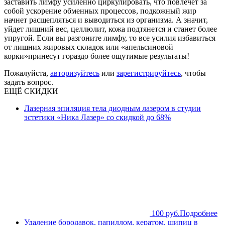
заставить лимфу усиленно циркулировать, что повлечет за
собой ускорение обменных процессов, подкожный жир
начнет расщепляться и выводиться из организма. А значит,
уйдет лишний вес, целлюлит, кожа подтянется и станет более
упругой. Если вы разгоните лимфу, то все усилия избавиться
от лишних жировых складок или «апельсиновой
корки»принесут гораздо более ощутимые результаты!
Пожалуйста,
авторизуйтесь
или
зарегистрируйтесь
, чтобы
задать вопрос.
ЕЩЁ СКИДКИ
Лазерная эпиляция тела диодным лазером в студии
эстетики «Ника Лазер» со скидкой до 68%
100 руб.
Подробнее
Удаление бородавок, папиллом, кератом, шипиц в