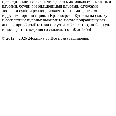
Информация
Как это работает?
Вопросы и ответы
Для Вашего бизнеса
Прошедшие акции
Публичная оферта
Политика конфиденциальности
Мы в соцсетях
Группа ВКонтакте
Контакты
+7 (963) 182-47-27
info@24skidka.ru
Обратная связь
24скидка.ру – это акции, скидки и купоны на скидку
в Красноярске. Сайт скидок 24skidka.ru каждый день
проводит акции с салонами красоты, автошколами, конными
клубами, боулинг и бильярдными клубами, службами
доставки суши и роллов, развлекательными центрами
и другими организациями Красноярска. Купоны на скидку
и бесплатные купоны: выбирайте любую понравившуюся
акцию, приобретайте (или получайте бесплатно) любой купон
и посещайте заведения со скидками от 50 до 90%!