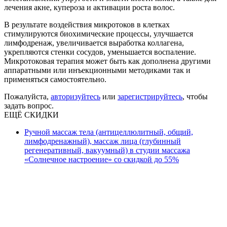
лечения акне, купероза и активации роста волос.
В результате воздействия микротоков в клетках
стимулируются биохимические процессы, улучшается
лимфодренаж, увеличивается выработка коллагена,
укрепляются стенки сосудов, уменьшается воспаление.
Микротоковая терапия может быть как дополнена другими
аппаратными или инъекционными методиками так и
применяться самостоятельно.
Пожалуйста,
авторизуйтесь
или
зарегистрируйтесь
, чтобы
задать вопрос.
ЕЩЁ СКИДКИ
Ручной массаж тела (антицеллюлитный, общий,
лимфодренажный), массаж лица (глубинный
регенеративный, вакуумный) в студии массажа
«Солнечное настроение» со скидкой до 55%