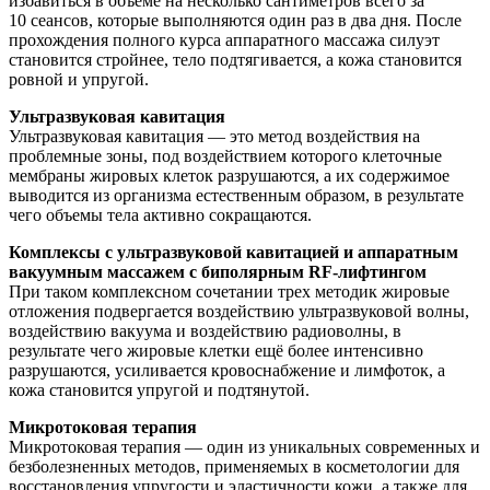
избавиться в объеме на несколько сантиметров всего за
10 сеансов, которые выполняются один раз в два дня. После
прохождения полного курса аппаратного массажа силуэт
становится стройнее, тело подтягивается, а кожа становится
ровной и упругой.
Ультразвуковая кавитация
Ультразвуковая кавитация — это метод воздействия на
проблемные зоны, под воздействием которого клеточные
мембраны жировых клеток разрушаются, а их содержимое
выводится из организма естественным образом, в результате
чего объемы тела активно сокращаются.
Комплексы с ультразвуковой кавитацией и аппаратным
вакуумным массажем с биполярным RF-лифтингом
При таком комплексном сочетании трех методик жировые
отложения подвергается воздействию ультразвуковой волны,
воздействию вакуума и воздействию радиоволны, в
результате чего жировые клетки ещё более интенсивно
разрушаются, усиливается кровоснабжение и лимфоток, а
кожа становится упругой и подтянутой.
Микротоковая терапия
Микротоковая терапия — один из уникальных современных и
безболезненных методов, применяемых в косметологии для
восстановления упругости и эластичности кожи, а также для