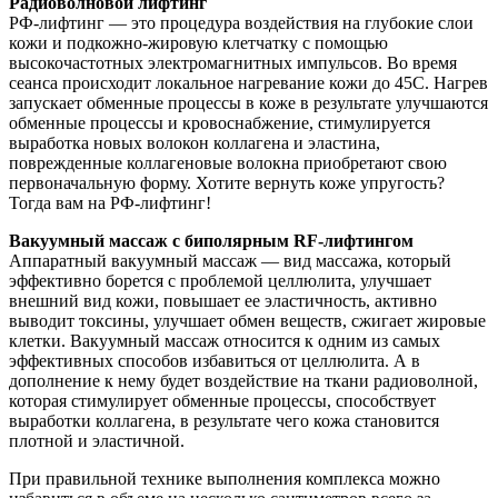
Радиоволновой лифтинг
РФ-лифтинг — это процедура воздействия на глубокие слои
кожи и подкожно-жировую клетчатку с помощью
высокочастотных электромагнитных импульсов. Во время
сеанса происходит локальное нагревание кожи до 45С. Нагрев
запускает обменные процессы в коже в результате улучшаются
обменные процессы и кровоснабжение, стимулируется
выработка новых волокон коллагена и эластина,
поврежденные коллагеновые волокна приобретают свою
первоначальную форму. Хотите вернуть коже упругость?
Тогда вам на РФ-лифтинг!
Вакуумный массаж с биполярным RF-лифтингом
Аппаратный вакуумный массаж — вид массажа, который
эффективно борется с проблемой целлюлита, улучшает
внешний вид кожи, повышает ее эластичность, активно
выводит токсины, улучшает обмен веществ, сжигает жировые
клетки. Вакуумный массаж относится к одним из самых
эффективных способов избавиться от целлюлита. А в
дополнение к нему будет воздействие на ткани радиоволной,
которая стимулирует обменные процессы, способствует
выработки коллагена, в результате чего кожа становится
плотной и эластичной.
При правильной технике выполнения комплекса можно