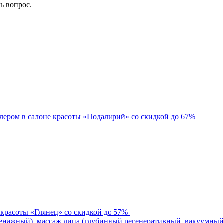
ть вопрос.
лером в салоне красоты «Подалирий» со скидкой до 67%
 красоты «Глянец» со скидкой до 57%
нажный), массаж лица (глубинный регенеративный, вакуумный)