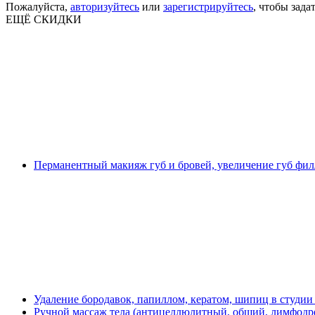
Пожалуйста,
авторизуйтесь
или
зарегистрируйтесь
, чтобы зада
ЕЩЁ СКИДКИ
Перманентный макияж губ и бровей, увеличение губ фил
Удаление бородавок, папиллом, кератом, шипиц в студии
Ручной массаж тела (антицеллюлитный, общий, лимфодре