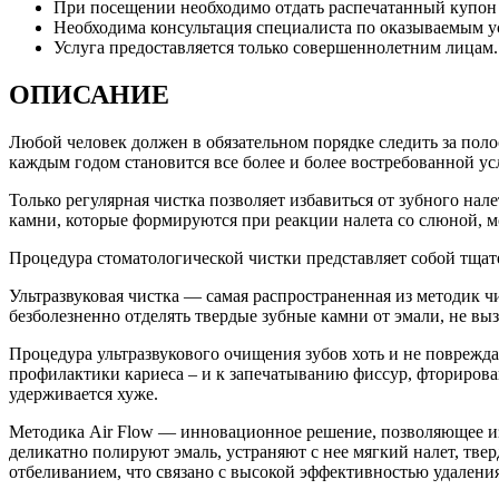
При посещении необходимо отдать распечатанный купон и
Необходима консультация специалиста по оказываемым 
Услуга предоставляется только совершеннолетним лицам.
ОПИСАНИЕ
Любой человек должен в обязательном порядке следить за пол
каждым годом становится все более и более востребованной ус
Только регулярная чистка позволяет избавиться от зубного нал
камни, которые формируются при реакции налета со слюной, 
Процедура стоматологической чистки представляет собой тщате
Ультразвуковая чистка — самая распространенная из методик ч
безболезненно отделять твердые зубные камни от эмали, не вы
Процедура ультразвукового очищения зубов хоть и не поврежда
профилактики кариеса – и к запечатыванию фиссур, фторирова
удерживается хуже.
Методика Air Flow — инновационное решение, позволяющее изб
деликатно полируют эмаль, устраняют с нее мягкий налет, тв
отбеливанием, что связано с высокой эффективностью удален