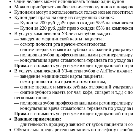
Один человек может использовать только один купон.
Можно приобретать любое количество купонов в подарок
Купонами могут воспользоваться только новые посетител
Купон даёт право на одну из следующих скидок:
— Купон за 200 руб. даёт право скидки 58% на комплексну
— Купон за 220 руб. даёт право скидки 65% на комплексну
В услугу комплексной УЗ-чистки зубов входит:
— заведение медицинской карты пациента;
— осмотр полости рта врачом-стоматологом;
— снятие твердых и мягких зубных отложений ультразвук
— полировка зубов профессиональными реминерализир
— консультация врача стоматолога-терапевта по уходу за 
Прим.:
в стоимость услуги уже входит одноразовой стер
В услугу комплексной УЗ-чистки зубов с AirFlow входит:
— заведение медицинской карты пациента;
— осмотр полости рта врачом-стоматологом;
— снятие твердых и мягких зубных отложений ультразвук
— снятие зубного налета (от чая, кофе, сигарет и т.д.) 
несколько тонов;
— полировка зубов профессиональными реминерализир
— консультация врача стоматолога-терапевта по уходу за 
Прим.:
в стоимость услуги уже входит одноразовой стер
Важные примечания:
— длительность процедур зависит от зубов пациента и сос
Обязательна предварительная запись по телефону с сооб