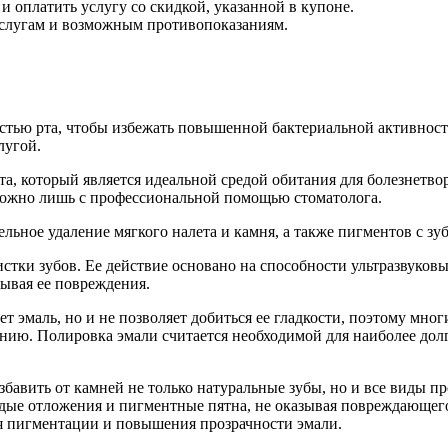
 оплатить услугу со скидкой, указанной в купоне.
услугам и возможным противопоказаниям.
остью рта, чтобы избежать повышенной бактериальной активност
лугой.
ета, который является идеальной средой обитания для болезнетв
можно лишь с профессиональной помощью стоматолога.
льное удаление мягкого налета и камня, а также пигментов с зу
истки зубов. Ее действие основано на способности ультразвуко
зывая ее повреждения.
ет эмаль, но и не позволяет добиться ее гладкости, поэтому мн
нию. Полировка эмали считается необходимой для наиболее долг
авить от камней не только натуральные зубы, но и все виды п
ердые отложения и пигментные пятна, не оказывая повреждающег
ия пигментации и повышения прозрачности эмали.