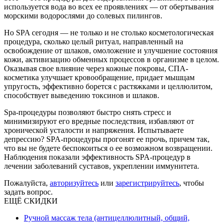
используется вода во всех ее проявлениях — от обертывания
морскими водорослями до солевых пилингов.
Но SPA сегодня — не только и не столько косметологическая
процедура, сколько целый ритуал, направленный на
освобождение от шлаков, омоложение и улучшение состояния
кожи, активизацию обменных процессов в организме в целом.
Оказывая свое влияние через кожные покровы, СПА-
косметика улучшает кровообращение, придает мышцам
упругость, эффективно борется с растяжками и целлюлитом,
способствует выведению токсинов и шлаков.
Spa-процедуры позволяют быстро снять стресс и
минимизируют его вредные последствия, избавляют от
хронической усталости и напряжения. Испытываете
депрессию? SPA-процедуры прогонят ее прочь, причем так,
что вы не будете беспокоиться о ее возможном возвращении.
Наблюдения показали эффективность SPA-процедур в
лечении заболеваний суставов, укреплении иммунитета.
Пожалуйста,
авторизуйтесь
или
зарегистрируйтесь
, чтобы
задать вопрос.
ЕЩЁ СКИДКИ
Ручной массаж тела (антицеллюлитный, общий,