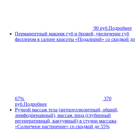
90 руб.
Подробнее
Перманентный макияж губ и бровей, увеличение губ
филлером в салоне красоты «Подалирий» со скидкой до
67%
370
руб.
Подробнее
Ручной массаж тела (антицеллюлитный, общий,
лимфодренажный), массаж лица (глубинный
регенеративный, вакуумный) в студии массажа
«Солнечное настроение» со скидкой до 55%