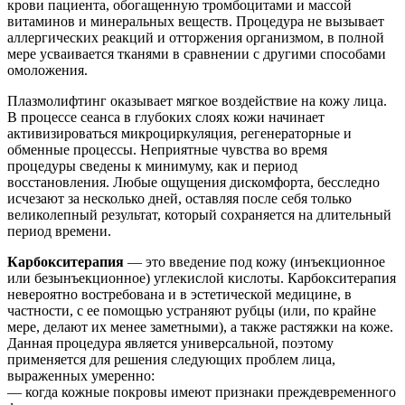
крови пациента, обогащенную тромбоцитами и массой
витаминов и минеральных веществ. Процедура не вызывает
аллергических реакций и отторжения организмом, в полной
мере усваивается тканями в сравнении с другими способами
омоложения.
Плазмолифтинг оказывает мягкое воздействие на кожу лица.
В процессе сеанса в глубоких слоях кожи начинает
активизироваться микроциркуляция, регенераторные и
обменные процессы. Неприятные чувства во время
процедуры сведены к минимуму, как и период
восстановления. Любые ощущения дискомфорта, бесследно
исчезают за несколько дней, оставляя после себя только
великолепный результат, который сохраняется на длительный
период времени.
Карбокситерапия
— это введение под кожу (инъекционное
или безынъекционное) углекислой кислоты. Карбокситерапия
невероятно востребована и в эстетической медицине, в
частности, с ее помощью устраняют рубцы (или, по крайне
мере, делают их менее заметными), а также растяжки на коже.
Данная процедура является универсальной, поэтому
применяется для решения следующих проблем лица,
выраженных умеренно:
— когда кожные покровы имеют признаки преждевременного