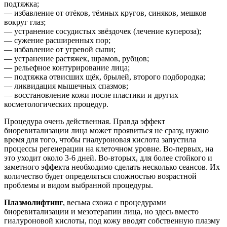
подтяжка;
— избавление от отёков, тёмных кругов, синяков, мешков
вокруг глаз;
— устранение сосудистых звёздочек (лечение купероза);
— сужение расширенных пор;
— избавление от угревой сыпи;
— устранение растяжек, шрамов, рубцов;
— рельефное контурирование лица;
— подтяжка отвисших щёк, брылей, второго подбородка;
— ликвидация мышечных спазмов;
— восстановление кожи после пластики и других
косметологических процедур.
Процедура очень действенная. Правда эффект
биоревитализации лица может проявиться не сразу, нужно
время для того, чтобы гиалуроновая кислота запустила
процессы регенерации на клеточном уровне. Во-первых, на
это уходит около 3-6 дней. Во-вторых, для более стойкого и
заметного эффекта необходимо сделать несколько сеансов. Их
количество будет определяться сложностью возрастной
проблемы и видом выбранной процедуры.
Плазмолифтинг
, весьма схожа с процедурами
биоревитализации и мезотерапии лица, но здесь вместо
гиалуроновой кислоты, под кожу вводят собственную плазму