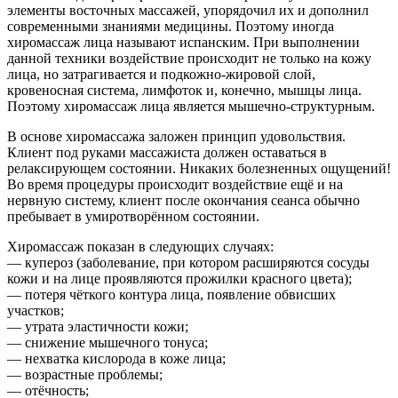
элементы восточных массажей, упорядочил их и дополнил
современными знаниями медицины. Поэтому иногда
хиромассаж лица называют испанским. При выполнении
данной техники воздействие происходит не только на кожу
лица, но затрагивается и подкожно-жировой слой,
кровеносная система, лимфоток и, конечно, мышцы лица.
Поэтому хиромассаж лица является мышечно-структурным.
В основе хиромассажа заложен принцип удовольствия.
Клиент под руками массажиста должен оставаться в
релаксирующем состоянии. Никаких болезненных ощущений!
Во время процедуры происходит воздействие ещё и на
нервную систему, клиент после окончания сеанса обычно
пребывает в умиротворённом состоянии.
Хиромассаж показан в следующих случаях:
— купероз (заболевание, при котором расширяются сосуды
кожи и на лице проявляются прожилки красного цвета);
— потеря чёткого контура лица, появление обвисших
участков;
— утрата эластичности кожи;
— снижение мышечного тонуса;
— нехватка кислорода в коже лица;
— возрастные проблемы;
— отёчность;