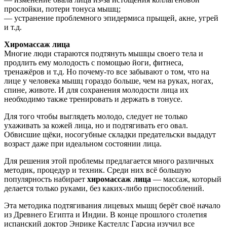
прослойки, потери тонуса мышц;
— устранение проблемного эпидермиса прыщей, акне, угрей
и т.д.
Хиромассаж лица
Многие люди стараются подтянуть мышцы своего тела и
продлить ему молодость с помощью йоги, фитнеса,
тренажёров и т.д. Но почему-то все забывают о том, что на
лице у человека мышц гораздо больше, чем на руках, ногах,
спине, животе. И для сохранения молодости лица их
необходимо также тренировать и держать в тонусе.
Для того чтобы выглядеть молодо, следует не только
ухаживать за кожей лица, но и подтягивать его овал.
Обвисшие щёки, носогубные складки предательски выдадут
возраст даже при идеальном состоянии лица.
Для решения этой проблемы предлагается много различных
методик, процедур и техник. Среди них всё большую
популярность набирает
хиромассаж лица
— массаж, который
делается только руками, без каких-либо приспособлений.
Эта методика подтягивания лицевых мышц берёт своё начало
из Древнего Египта и Индии. В конце прошлого столетия
испанский доктор Энрике Кастеллс Гарсиа изучил все