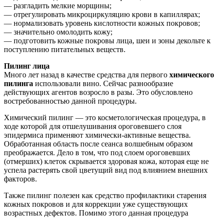
— разгладить мелкие морщины;
— отрегулировать микроциркуляцию крови в капиллярах;
— нормализовать уровень кислотности кожных покровов;
— значительно омолодить кожу;
— подготовить кожные покровы лица, шеи и зоны декольте к
поступлению питательных веществ.
Пилинг лица
Много лет назад в качестве средства для первого
химического
пилинга
использовали вино. Сейчас разнообразие
действующих агентов возросло в разы. Это обусловлено
востребованностью данной процедуры.
Химический пилинг — это косметологическая процедура, в
ходе которой для отшелушивания ороговевшего слоя
эпидермиса применяют химически-активные вещества.
Обработанная область после сеанса волшебным образом
преображается. Дело в том, что под слоем ороговевших
(отмерших) клеток скрывается здоровая кожа, которая еще не
успела растерять свой цветущий вид под влиянием внешних
факторов.
Также пилинг полезен как средство профилактики старения
кожных покровов и для коррекции уже существующих
возрастных дефектов. Помимо этого данная процедура