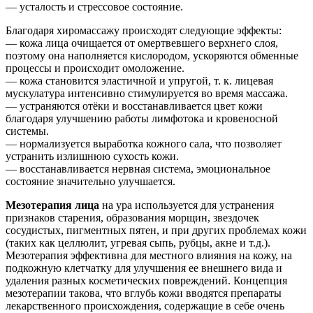
— усталость и стрессовое состояние.
Благодаря хиромассажу происходят следующие эффекты:
— кожа лица очищается от омертвевшего верхнего слоя,
поэтому она наполняется кислородом, ускоряются обменные
процессы и происходит омоложение.
— кожа становится эластичной и упругой, т. к. лицевая
мускулатура интенсивно стимулируется во время массажа.
— устраняются отёки и восстанавливается цвет кожи
благодаря улучшению работы лимфотока и кровеносной
системы.
— нормализуется выработка кожного сала, что позволяет
устранить излишнюю сухость кожи.
— восстанавливается нервная система, эмоциональное
состояние значительно улучшается.
Мезотерапия лица
на ура используется для устранения
признаков старения, образования морщин, звездочек
сосудистых, пигментных пятен, и при других проблемах кожи
(таких как целлюлит, угревая сыпь, рубцы, акне и т.д.).
Мезотерапия эффективна для местного влияния на кожу, на
подкожную клетчатку для улучшения ее внешнего вида и
удаления разных косметических повреждений. Концепция
мезотерапии такова, что вглубь кожи вводятся препараты
лекарственного происхождения, содержащие в себе очень