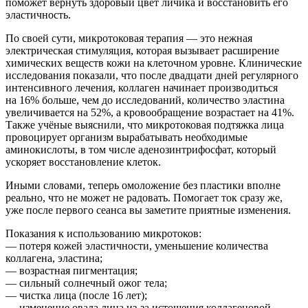
поможет вернуть здоровый цвет личика и восстановить его
эластичность.
По своей сути, микротоковая терапия — это нежная
электрическая стимуляция, которая вызывает расширение
химических веществ кожи на клеточном уровне. Клинические
исследования показали, что после двадцати дней регулярного
интенсивного лечения, коллаген начинает производиться
на 16% больше, чем до исследований, количество эластина
увеличивается на 52%, а кровообращение возрастает на 41%.
Также учёные выяснили, что микротоковая подтяжка лица
провоцирует организм вырабатывать необходимые
аминокислоты, в том числе аденозинтрифосфат, который
ускоряет восстановление клеток.
Иными словами, теперь омоложение без пластики вполне
реально, что не может не радовать. Помогает ток сразу же,
уже после первого сеанса вы заметите приятные изменения.
Показания к использованию микротоков:
— потеря кожей эластичности, уменьшение количества
коллагена, эластина;
— возрастная пигментация;
— сильный солнечный ожог тела;
— чистка лица (после 16 лет);
— изменение овала лица из-за истощения коллагеновой