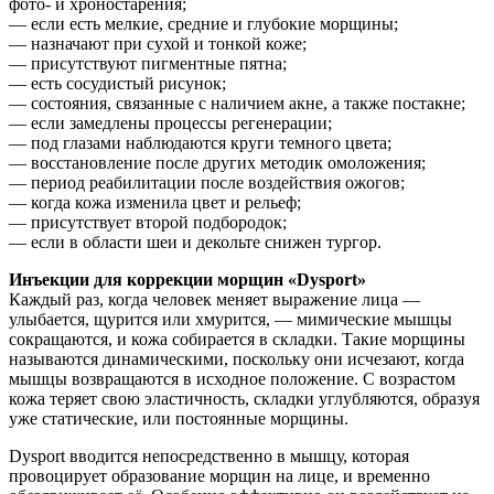
фото- и хроностарения;
— если есть мелкие, средние и глубокие морщины;
— назначают при сухой и тонкой коже;
— присутствуют пигментные пятна;
— есть сосудистый рисунок;
— состояния, связанные с наличием акне, а также постакне;
— если замедлены процессы регенерации;
— под глазами наблюдаются круги темного цвета;
— восстановление после других методик омоложения;
— период реабилитации после воздействия ожогов;
— когда кожа изменила цвет и рельеф;
— присутствует второй подбородок;
— если в области шеи и декольте снижен тургор.
Инъекции для коррекции морщин «Dysport»
Каждый раз, когда человек меняет выражение лица —
улыбается, щурится или хмурится, — мимические мышцы
сокращаются, и кожа собирается в складки. Такие морщины
называются динамическими, поскольку они исчезают, когда
мышцы возвращаются в исходное положение. С возрастом
кожа теряет свою эластичность, складки углубляются, образуя
уже статические, или постоянные морщины.
Dysport вводится непосредственно в мышцу, которая
провоцирует образование морщин на лице, и временно