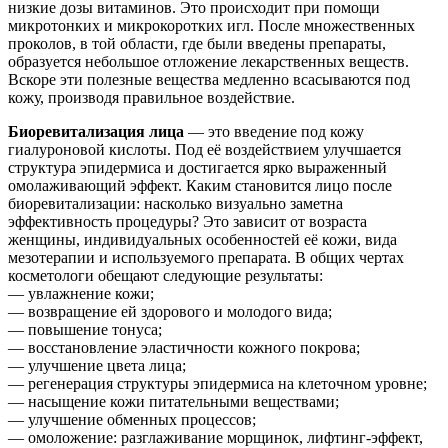
низкие дозы витаминов. Это происходит при помощи
микротонких и микрокоротких игл. После множественных
проколов, в той области, где были введены препараты,
образуется небольшое отложение лекарственных веществ.
Вскоре эти полезные вещества медленно всасываются под
кожу, производя правильное воздействие.
Биоревитализация лица
— это введение под кожу
гиалуроновой кислоты. Под её воздействием улучшается
структура эпидермиса и достигается ярко выраженный
омолаживающий эффект. Каким становится лицо после
биоревитализации: насколько визуально заметна
эффективность процедуры? Это зависит от возраста
женщины, индивидуальных особенностей её кожи, вида
мезотерапии и используемого препарата. В общих чертах
косметологи обещают следующие результаты:
— увлажнение кожи;
— возвращение ей здорового и молодого вида;
— повышение тонуса;
— восстановление эластичности кожного покрова;
— улучшение цвета лица;
— регенерация структуры эпидермиса на клеточном уровне;
— насыщение кожи питательными веществами;
— улучшение обменных процессов;
— омоложение: разглаживание морщинок, лифтинг-эффект,