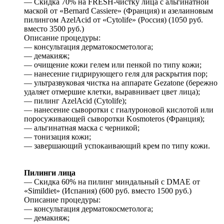
— Скидка 70% на FRESH-чистку лица с альгинатной
маской от «Bernard Cassiere» (Франция) и азелаиновым
пилингом AzelAcid от «Cytolife» (Россия) (1050 руб.
вместо 3500 руб.)
Описание процедуры:
— консультация дерматокосметолога;
— демакияж;
— очищение кожи гелем или пенкой по типу кожи;
— нанесение гидрирующего геля для раскрытия пор;
— ультразвуковая чистка на аппарате Gezatone (бережно
удаляет отмершие клетки, выравнивает цвет лица);
— пилинг AzelAcid (Cytolife);
— нанесение сыворотки с гиалуроновой кислотой или
поросуживающей сыворотки Kosmoteros (Франция);
— альгинатная маска с черникой;
— тонизация кожи;
— завершающий успокаивающий крем по типу кожи.
Пилинги лица
— Скидка 60% на пилинг миндальный c DMAE от
«Simildiet» (Испания) (600 руб. вместо 1500 руб.)
Описание процедуры:
— консультация дерматокосметолога;
— демакияж;