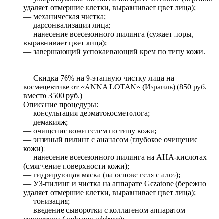
удаляет отмершие клетки, выравнивает цвет лица);
— механическая чистка;
— дарсонвализация лица;
— нанесение всесезонного пилинга (сужает поры,
выравнивает цвет лица);
— завершающий успокаивающий крем по типу кожи.
— Скидка 76% на 9-этапную чистку лица на
космецевтике от «ANNA LOTAN» (Израиль) (850 руб.
вместо 3500 руб.)
Описание процедуры:
— консультация дерматокосметолога;
— демакияж;
— очищение кожи гелем по типу кожи;
— энзиный пилинг с ананасом (глубокое очищение
кожи);
— нанесение всесезонного пилинга на АНА-кислотах
(смягчение поверхности кожи);
— гидрирующая маска (на основе геля с алоэ);
— УЗ-пилинг и чистка на аппарате Gezatone (бережно
удаляет отмершие клетки, выравнивает цвет лица);
— тонизация;
— введение сыворотки с коллагеном аппаратом
микротоки (лифтинг-эффект);