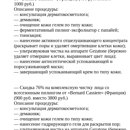
1000 руб.)
Описание процедуры:
— консультация дерматокосметолога;
— демакияж;
— очищение кожи гелем по типу кожи;
— ферментативный пилинг-эксфолиатор с папайей;
— тонизация;
— нанесение активного отшелушивающего концентрата
(раскрывает поры и удаляет омертвевшие клетки кожи);
— ультразвуковая чистка на аппарате Gezatone (бережно
удаляет отмершие клетки, выравнивает цвет лица);
— нанесение антисептической успокаивающей и
поросуживающей маски;
— завершающий успокаивающий крем по типу кожи.
— Скидка 76% на комплексную чистку лица со
всесезонным пилингом от «Bernard Cassiere» (Франция)
(900 руб. вместо 3800 руб.)
Описание процедуры:
— консультация дерматокосметолога;
— демакияж;
— очищение кожи гелем по типу кожи;
— нанесение гидрирующего геля для раскрытия пор;
— ультразвуковая чистка на аппарате Gezatone (бережно