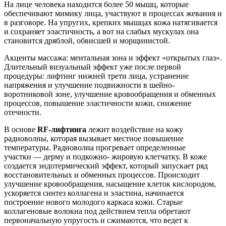
На лице человека находится более 50 мышц, которые
обеспечивают мимику лица, участвуют в процессах жевания и
в разговоре. На упругих, крепких мышцах кожа натягивается
и сохраняет эластичность, а вот на слабых мускулах она
становится дряблой, обвисшей и морщинистой.
Акценты массажа: ментальная зона и эффект «открытых глаз».
Длительный визуальный эффект уже после первой
процедуры: лифтинг нижней трети лица, устранение
напряжения и улучшение подвижности в шейно-
воротниковой зоне, улучшение кровообращения и обменных
процессов, повышение эластичности кожи, снижение
отечности.
В основе
RF-лифтинга
лежит воздействие на кожу
радиоволны, которая вызывает местное повышение
температуры. Радиоволна прогревает определенные
участки — дерму и подкожно- жировую клетчатку. В коже
создается эндотермический эффект, который запускает ряд
восстановительных и обменных процессов. Происходит
улучшение кровообращения, насыщение клеток кислородом,
ускоряется синтез коллагена и эластина, начинается
построение нового молодого каркаса кожи. Старые
коллагеновые волокна под действием тепла обретают
первоначальную упругость и сжимаются, что ведет к