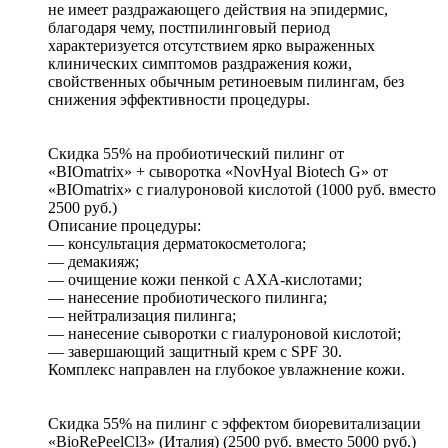
не имеет раздражающего действия на эпидермис,
благодаря чему, постпилинговый период
характеризуется отсутствием ярко выраженных
клинических симптомов раздражения кожи,
свойственных обычным ретиноевым пилингам, без
снижения эффективности процедуры.
Скидка 55% на пробиотический пилинг от
«BIOmatrix» + сыворотка «NovHyal Biotech G» от
«BIOmatrix» с гиалуроновой кислотой (1000 руб. вместо
2500 руб.)
Описание процедуры:
— консультация дерматокосметолога;
— демакияж;
— очищение кожи пенкой с AXA-кислотами;
— нанесение пробиотического пилинга;
— нейтрализация пилинга;
— нанесение сыворотки с гиалуроновой кислотой;
— завершающий защитный крем с SPF 30.
Комплекс направлен на глубокое увлажнение кожи.
Скидка 55% на пилинг с эффектом биоревитализации
«BioRePeelCl3» (Италия) (2500 руб. вместо 5000 руб.)