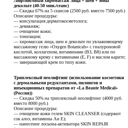
Лифтинговый хиромассаж лица + шеи + зоны
декольте (40-50 мин./сеанс)
— Скидка 67% на 5 сеансов (2500 руб. вместо 7500 руб.)
Описание процедуры:
— консультация дерматокосметолога;
— демакияж;
— очищение кожи;
— тонизация;
— хиромассаж лица, шеи и декольте по увлажняющему
массажному гелю «Охуgеn Воtаniсаls» с гиалуроновой
кислотой, коллагеном, витаминами (В3, В8) или по
массажному крему с витаминами (Е, F) и маслом карите;
— завершающий крем по типу кожи.
Триплексный неолифтинг (использование косметики
с дермальными редуктантами, пилингов и
инъекционных препаратов от «Lа Веаutе Меdiсаl»
(Россия))
— Скидка 50% на триплексный неолифтинг (4000 руб.
вместо 8000 руб.)
Описание процедуры:
— очищение кожи гелем SКIN СLЕАNSЕR (содержит
сок алоэ, витамины Аи Е);
— нанесение лосьона-активатора SКIN RЕРАIR