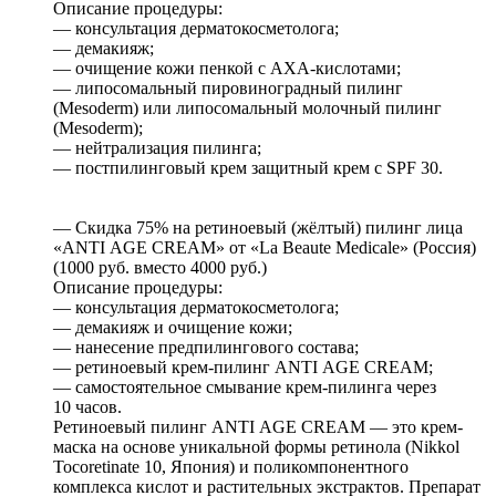
Описание процедуры:
— консультация дерматокосметолога;
— демакияж;
— очищение кожи пенкой с AXA-кислотами;
— липосомальный пировиноградный пилинг
(Mesoderm) или липосомальный молочный пилинг
(Mesoderm);
— нейтрализация пилинга;
— постпилинговый крем защитный крем с SPF 30.
— Скидка 75% на ретиноевый (жёлтый) пилинг лица
«АNТI АGЕ СRЕАМ» от «La Beaute Medicale» (Россия)
(1000 руб. вместо 4000 руб.)
Описание процедуры:
— консультация дерматокосметолога;
— демакияж и очищение кожи;
— нанесение предпилингового состава;
— ретиноевый крем-пилинг АNТI АGЕ СRЕАМ;
— самостоятельное смывание крем-пилинга через
10 часов.
Ретиноевый пилинг АNТI АGЕ СRЕАМ — это крем-
маска на основе уникальной формы ретинола (Nikkоl
Тосоrеtinаtе 10, Япония) и поликомпонентного
комплекса кислот и растительных экстрактов. Препарат