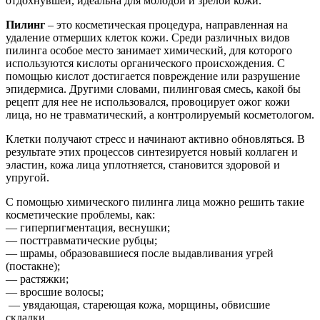
отдохнувшей, идеальна для молодой и зрелой кожи.
Пилинг
– это косметическая процедура, направленная на
удаление отмерших клеток кожи. Среди различных видов
пилинга особое место занимает химический, для которого
используются кислоты органического происхождения. С
помощью кислот достигается повреждение или разрушение
эпидермиса. Другими словами, пилинговая смесь, какой бы
рецепт для нее не использовался, провоцирует ожог кожи
лица, но не травматический, а контролируемый косметологом.
Клетки получают стресс и начинают активно обновляться. В
результате этих процессов синтезируется новый коллаген и
эластин, кожа лица уплотняется, становится здоровой и
упругой.
С помощью химического пилинга лица можно решить такие
косметические проблемы, как:
— гиперпигментация, веснушки;
— посттравматические рубцы;
— шрамы, образовавшиеся после выдавливания угрей
(постакне);
— растяжки;
— вросшие волосы;
— увядающая, стареющая кожа, морщины, обвисшие
складки.