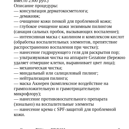
вместо 2500 руб.)
Описание процедуры:
— консультация дерматокосметолога;
— демакияж;
— очищение кожи пенкой для проблемной кожи;
— глубокое очищение кожи энзимным пилингом
(санация сальных пробок, вызывающих воспаление);
— интенсивная маска с каолином и комплексом кислот
(обработка воспалительных элементов, препятствие
распространению воспаления при чистке);
— нанесение гидрирующего геля для раскрытия пор;
— ультразвуковая чистка на аппарате Gezatone (бережно
удаляет отмершие клетки, выравнивает цвет лица);
— механическая чистка;
— миндальный или салициловый пилинг;
— нейтрализация пилинга;
— маска Акнерен (комплексное воздействие на
грамположительную и грамотрицательную
микрофлору);
— нанесение противовоспательного препарата
(зонально) на воспалительные элементы
— нанесение крема с SPF-защитой для проблемной
кожи.