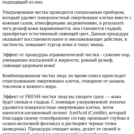
подходящий из них.
Ультразвуковая чистка проводится специальным прибором,
который удаляет поверхностный омертвевшие клетки вместе с
кожным салом, атмосферными загрязнениями, в результате
чего рельеф кожи выравнивается, она становится гладкой,
приобретает естественный сияющий цвет. Данная процедура
оказывает восстановительное и омолаживающее действие, в
частности, повышает тургор кожи и тонус мышц.
Эффект от процедуры атравматической чистки - сужение пор,
уменьшение воспалений и жирности, ровный рельеф,
сияющая здоровьем кожа!
Комбинированная чистка лица: во время сеанса происходит
отшелушивание омертвевших клеток, очищение от шлаков,
токсинов и кожного жира.
Эффект от FRESH-чистки лица вы увидите сразу — кожа
будет свежая и гладкая. С помощью ультразвуковой лопатки
удаляются поверхностные омертвевшие клетки, затем
наносится азелаиновый пилинг AzelAcid (Cytolife), который
благодаря своему гелеобразному составу проникает глубоко в
сально-волосяной фолликул и растворяет черные точки
(комедоны). Процедура очищает кожу, делает ее свежей и