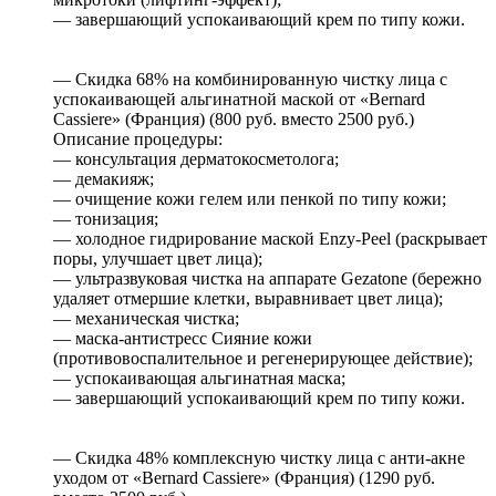
— завершающий успокаивающий крем по типу кожи.
— Скидка 68% на комбинированную чистку лица с
успокаивающей альгинатной маской от «Bernard
Cassiere» (Франция) (800 руб. вместо 2500 руб.)
Описание процедуры:
— консультация дерматокосметолога;
— демакияж;
— очищение кожи гелем или пенкой по типу кожи;
— тонизация;
— холодное гидрирование маской Enzy-Peel (раскрывает
поры, улучшает цвет лица);
— ультразвуковая чистка на аппарате Gezatone (бережно
удаляет отмершие клетки, выравнивает цвет лица);
— механическая чистка;
— маска-антистресс Сияние кожи
(противовоспалительное и регенерирующее действие);
— успокаивающая альгинатная маска;
— завершающий успокаивающий крем по типу кожи.
— Скидка 48% комплексную чистку лица с анти-акне
уходом от «Bernard Cassiere» (Франция) (1290 руб.