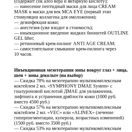
(содержит сок алоэ вера и янтарную кислоту);
— нанесение пептидный маски для лица СRЕАМ
МАSК и маски для век МСА ЕYЕ (первый этап
стимуляции коллагена для омоложения);
— дезинфекция кожи;
— анестезия (уже входит в стоимость);
— иньекционное введение жидких бионитей ОUТLINЕ
GЕL liftеr;
— ретиноевый крем-пилинг АNТI АGЕ СRЕАМ;
— самостоятельное смывание крем-пилинга через
10 часов.
Инъекционная мезотерапия зоны вокруг глаз + лица,
шеи + зоны декольте (на выбор)
— Скидка 78% на мезотерапию мультикомплексным
коктейлем 2 мл. «SYMPHONY DMAE System» с
гиалуроновой кислотой ДМАЕ для увлажнения,
лифтинга и устранения дряблости кожи (1000 руб.
вместо 4500 руб.)
— Скидка 57% на мезотерапию мультикомплексным
коктейлем 2 мл. «VEC» или «ALINEX» (лечение
гиперпигментации, купероза, возрастных изменений)
(1500 руб. вместо 3500 руб.)
— Скидка 53% на мезотерапию мультикомплексным