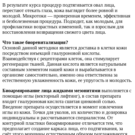
В результате курса процедур подтягивается овал лица,
перестают отекать глаза, кожа выглядит более ровной и
молодой. Микротоки — проверенная временем, эффективная
и безболезненная процедура. Подходит, как молодым, для
профилактики возрастных изменений, так и взрослым для
восстановления возвращения свежего цвета лица.
Что такое биоревитализация?
Основой данной методики является доставка в клетки кожи
посредством инъекций гиалуроновой кислоты.
Взаимодействуя с рецепторами клеток, она стимулирует
регенерации тканей. Данная кислота является натуральным
составным элементом нашей кожи и вырабатывается в
организме самостоятельно, именно она ответственна за
естественную увлажненность кожи, ее упругость и молодость.
Биоармирование лица жидкими мезонитями
выполняется с
помощью иглы (векторный лифтинг), в состав препарата
входит гиалуроновая кислота сшитая цинковой солью.
Введение препарата осуществляется в момент извлечения
иглы из кожи. Точки для уколов, их количество и дозировка
индивидуальны и рассчитываются специалистом. От
контурной пластики биоармирование отличается тем, что
предполагает создание каркаса лица, его подтягивания, за
счёт этого морщины естественным образом разглаживаются.