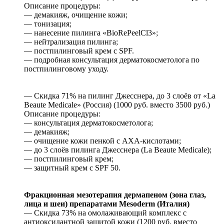
Описание процедуры:
— демакияж, очищение кожи;
— тонизация;
— нанесение пилинга «BioRePeelCl3»;
— нейтрализация пилинга;
— постпилинговый крем с SРF.
— подробная консультация дерматокосметолога по
постпилинговому уходу.
— Скидка 71% на пилинг Джесснера, до 3 слоёв от «La
Beaute Medicale» (Россия) (1000 руб. вместо 3500 руб.)
Описание процедуры:
— консультация дерматокосметолога;
— демакияж;
— очищение кожи пенкой с AXA-кислотами;
— до 3 слоёв пилинга Джесснера (La Beaute Medicale);
— постпилинговый крем;
— защитный крем с SPF 50.
Фракционная мезотерапия дермапеном (зона глаз,
лица и шеи) препаратами
Mesoderm (Италия)
— Скидка 73% на омолаживающий комплекс с
антиоксидантной защитой кожи (1200 руб. вместо