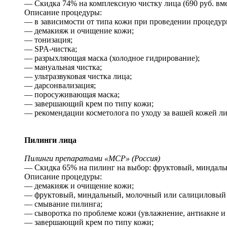
— Скидка 74% на комплексную чистку лица (690 руб. вме
Описание процедуры:
— в зависимости от типа кожи при проведении процедур
— демакияж и очищение кожи;
— тонизация;
— SPA-чистка;
— разрыхляющая маска (холодное гидрирование);
— мануальная чистка;
— ультразвуковая чистка лица;
— дарсонвализация;
— поросуживающая маска;
— завершающий крем по типу кожи;
— рекомендации косметолога по уходу за вашей кожей ли
Пилинги лица
Пилинги препаратами «MCP» (Россия)
— Скидка 65% на пилинг на выбор: фруктовый, миндальн
Описание процедуры:
— демакияж и очищение кожи;
— фруктовый, миндальный, молочный или салициловый п
— смывание пилинга;
— сыворотка по проблеме кожи (увлажнение, антиакне и т
— завершающий крем по типу кожи;