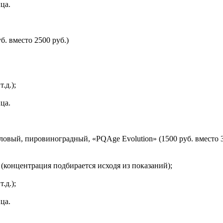
ца.
. вместо 2500 руб.)
.д.);
ца.
вый, пировиноградный, «PQAge Evolution» (1500 руб. вместо 3
онцентрация подбирается исходя из показаний);
.д.);
ца.