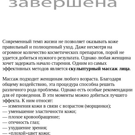
Современный темп жизни не позволяет оказывать коже
правильный и полноценный уход. Даже несмотря на
огромное количество косметических препаратов, порой не
удается добиться нужного результата. Однако любая женщина
хочет задержать начало старения. Одним из самых
эффективных методов является
скульптурный массаж лица
.
Массаж подходит женщинам любого возраста. Благодаря
общему воздействию, эта процедура способна решить
различного рода проблемы. Однако есть особые рекомендации
для её проведения. В эти моменты можно добиться лучшего
эффекта. К ним относят:
— изменения кожи в связи с возрастом (морщинки);
— уменьшение эластичности кожи;
— плохое кровообращение;
— отечность глаз;
— ухудшение зрения;
— «плохой»цвет кожи;