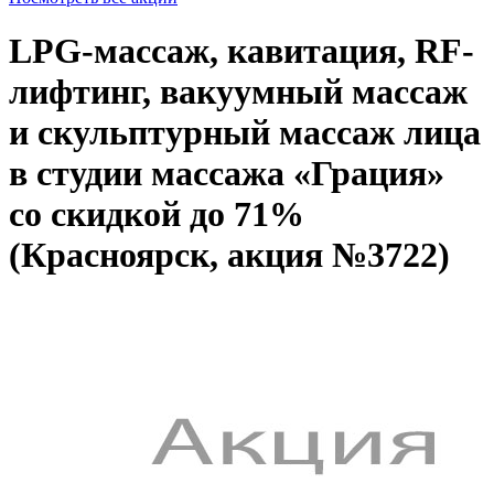
LPG-массаж, кавитация, RF-
лифтинг, вакуумный массаж
и скульптурный массаж лица
в студии массажа «Грация»
со скидкой до 71%
(Красноярск, акция №3722)