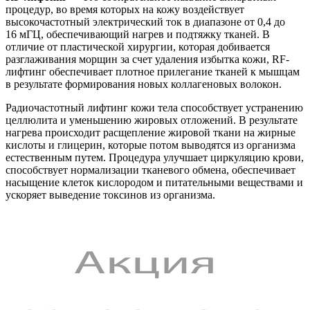
процедур, во время которых на кожу воздействует
высокочастотный электрический ток в диапазоне от 0,4 до
16 мГЦ, обеспечивающий нагрев и подтяжку тканей. В
отличие от пластической хирургии, которая добивается
разглаживания морщин за счет удаления избытка кожи, RF-
лифтинг обеспечивает плотное прилегание тканей к мышцам
в результате формирования новых коллагеновых волокон.
Радиочастотный лифтинг кожи тела способствует устранению
целлюлита и уменьшению жировых отложений. В результате
нагрева происходит расщепление жировой ткани на жирные
кислоты и глицерин, которые потом выводятся из организма
естественным путем. Процедура улучшает циркуляцию крови,
способствует нормализации тканевого обмена, обеспечивает
насыщение клеток кислородом и питательными веществами и
ускоряет выведение токсинов из организма.