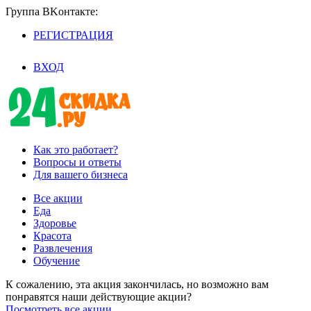
Группа BKoнтaктe:
РЕГИСТРАЦИЯ
/
ВХОД
Как это работает?
Вопросы и ответы
Для вашего бизнеса
Все акции
Еда
Здоровье
Красота
Развлечения
Обучение
К сожалению, эта акция закончилась, но возможно вам
понравятся наши действующие акции?
Посмотреть все акции