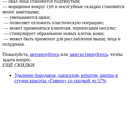
— овал лица становится подтянутым;
— морщинки вокруг губ и носогубные складки становятся
менее заметными;
— уменьшаются щеки;
— позволяет отложить пластическую операцию;
— может применяться клиентам, перенесшим инсульт;
— стимулирует образование новых клеток кожи;
— может быть применен для расслабления мышц лица и
похудения.
Пожалуйста,
авторизуйтесь
или
зарегистрируйтесь
, чтобы
задать вопрос.
ЕЩЁ СКИДКИ
Удаление бородавок, папиллом, кератом, шипиц в
студии красоты «Глянец» со скидкой до 57%