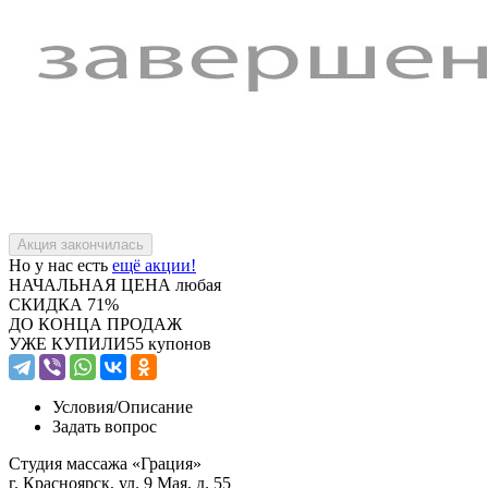
Но у нас есть
ещё акции!
НАЧАЛЬНАЯ ЦЕНА
любая
СКИДКА
71%
ДО КОНЦА ПРОДАЖ
УЖЕ КУПИЛИ
55 купонов
Условия/
Описание
Задать вопрос
Студия массажа «Грация»
г. Красноярск, ул. 9 Мая, д. 55