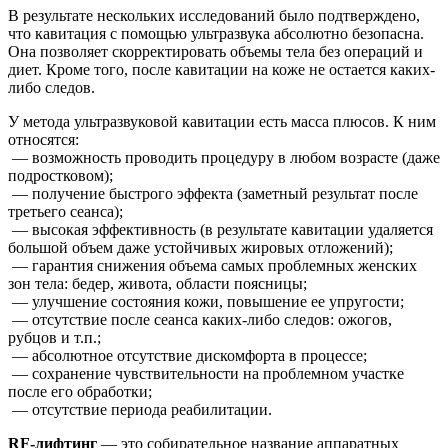
В результате нескольких исследований было подтверждено,
что кавитация с помощью ультразвука абсолютно безопасна.
Она позволяет скорректировать объемы тела без операций и
диет. Кроме того, после кавитации на коже не остается каких-
либо следов.
У метода ультразвуковой кавитации есть масса плюсов. К ним
относятся:
— возможность проводить процедуру в любом возрасте (даже
подростковом);
— получение быстрого эффекта (заметный результат после
третьего сеанса);
— высокая эффективность (в результате кавитации удаляется
большой объем даже устойчивых жировых отложений);
— гарантия снижения объема самых проблемных женских
зон тела: бедер, живота, области поясницы;
— улучшение состояния кожи, повышение ее упругости;
— отсутствие после сеанса каких-либо следов: ожогов,
рубцов и т.п.;
— абсолютное отсутствие дискомфорта в процессе;
— сохранение чувствительности на проблемном участке
после его обработки;
— отсутствие периода реабилитации.
RF-лифтинг
— это собирательное название аппаратных