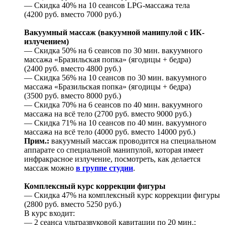
— Скидка 40% на 10 сеансов LPG-массажа тела
(4200 руб. вместо 7000 руб.)
Вакуумный массаж (вакуумной манипулой с ИК-
излучением)
— Скидка 50% на 6 сеансов по 30 мин. вакуумного
массажа «Бразильская попка» (ягодицы + бедра)
(2400 руб. вместо 4800 руб.)
— Скидка 56% на 10 сеансов по 30 мин. вакуумного
массажа «Бразильская попка» (ягодицы + бедра)
(3500 руб. вместо 8000 руб.)
— Скидка 70% на 6 сеансов по 40 мин. вакуумного
массажа на всё тело (2700 руб. вместо 9000 руб.)
— Скидка 71% на 10 сеансов по 40 мин. вакуумного
массажа на всё тело (4000 руб. вместо 14000 руб.)
Прим.:
вакуумный массаж проводится на специальном
аппарате со специальной манипулой, которая имеет
инфракрасное излучение, посмотреть, как делается
массаж можно
в группе студии
.
Комплексный курс коррекции фигуры
— Скидка 47% на комплексный курс коррекции фигуры
(2800 руб. вместо 5250 руб.)
В курс входит:
— 2 сеанса ультразвуковой кавитации по 20 мин.;