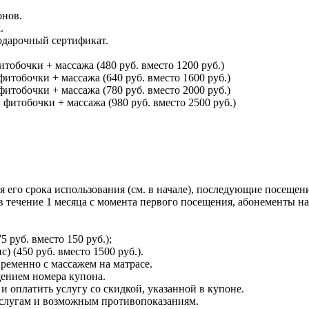
онов.
.
одарочный сертификат.
итобочки + массажа (480 руб. вместо 1200 руб.)
фитобочки + массажа (640 руб. вместо 1600 руб.)
фитобочки + массажа (780 руб. вместо 2000 руб.)
 фитобочки + массажа (980 руб. вместо 2500 руб.)
 его срока использования (см. в начале), последующие посещен
 течение 1 месяца с момента первого посещения, абонементы на 
 руб. вместо 150 руб.);
) (450 руб. вместо 1500 руб.).
ременно с массажем на матрасе.
щением номера купона.
 оплатить услугу со скидкой, указанной в купоне.
услугам и возможным противопоказаниям.