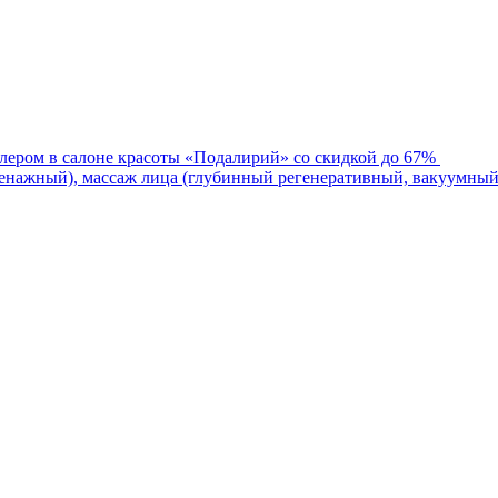
лером в салоне красоты «Подалирий» со скидкой до 67%
нажный), массаж лица (глубинный регенеративный, вакуумный)