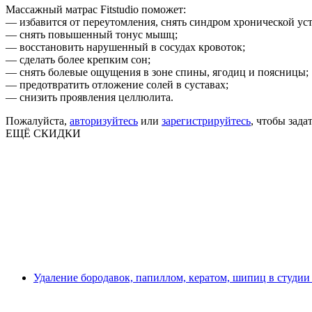
Массажный матрас Fitstudio поможет:
— избавится от переутомления, снять синдром хронической уст
— снять повышенный тонус мышц;
— восстановить нарушенный в сосудах кровоток;
— сделать более крепким сон;
— снять болевые ощущения в зоне спины, ягодиц и поясницы;
— предотвратить отложение солей в суставах;
— снизить проявления целлюлита.
Пожалуйста,
авторизуйтесь
или
зарегистрируйтесь
, чтобы зада
ЕЩЁ СКИДКИ
Удаление бородавок, папиллом, кератом, шипиц в студии