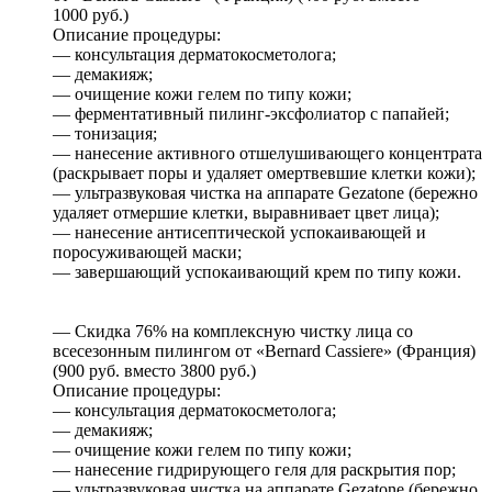
1000 руб.)
Описание процедуры:
— консультация дерматокосметолога;
— демакияж;
— очищение кожи гелем по типу кожи;
— ферментативный пилинг-эксфолиатор с папайей;
— тонизация;
— нанесение активного отшелушивающего концентрата
(раскрывает поры и удаляет омертвевшие клетки кожи);
— ультразвуковая чистка на аппарате Gezatone (бережно
удаляет отмершие клетки, выравнивает цвет лица);
— нанесение антисептической успокаивающей и
поросуживающей маски;
— завершающий успокаивающий крем по типу кожи.
— Скидка 76% на комплексную чистку лица со
всесезонным пилингом от «Bernard Cassiere» (Франция)
(900 руб. вместо 3800 руб.)
Описание процедуры:
— консультация дерматокосметолога;
— демакияж;
— очищение кожи гелем по типу кожи;
— нанесение гидрирующего геля для раскрытия пор;
— ультразвуковая чистка на аппарате Gezatone (бережно