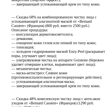
— завершающий успокаивающий крем по типу кожи.
— Скидка 68% на комбинированную чистку лица с
успокаивающей альгинатной маской от «Bernard
Cassiere» (Франция) (800 руб. вместо 2500 руб.)
Описание процедуры:
— консультация дерматокосметолога;
— демакияж;
— очищение кожи гелем или пенкой по типу кожи;
— тонизация;
— холодное гидрирование маской Enzy-Peel (раскрывает
поры, улучшает цвет лица);
— ультразвуковая чистка на аппарате Gezatone (бережно
удаляет отмершие клетки, выравнивает цвет лица);
— механическая чистка;
— маска-антистресс Сияние кожи
(противовоспалительное и регенерирующее действие);
— успокаивающая альгинатная маска;
— завершающий успокаивающий крем по типу кожи.
— Скидка 48% комплексную чистку лица с анти-акне
уходом от «Bernard Cassiere» (Франция) (1290 руб.