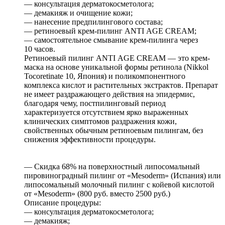
— консультация дерматокосметолога;
— демакияж и очищение кожи;
— нанесение предпилингового состава;
— ретиноевый крем-пилинг АNТI АGЕ СRЕАМ;
— самостоятельное смывание крем-пилинга через
10 часов.
Ретиноевый пилинг АNТI АGЕ СRЕАМ — это крем-
маска на основе уникальной формы ретинола (Nikkоl
Тосоrеtinаtе 10, Япония) и поликомпонентного
комплекса кислот и растительных экстрактов. Препарат
не имеет раздражающего действия на эпидермис,
благодаря чему, постпилинговый период
характеризуется отсутствием ярко выраженных
клинических симптомов раздражения кожи,
свойственных обычным ретиноевым пилингам, без
снижения эффективности процедуры.
— Скидка 68% на поверхностный липосомальный
пировиноградный пилинг от «Mesoderm» (Испания) или
липосомальный молочный пилинг с койевой кислотой
от «Mesoderm» (800 руб. вместо 2500 руб.)
Описание процедуры:
— консультация дерматокосметолога;
— демакияж;