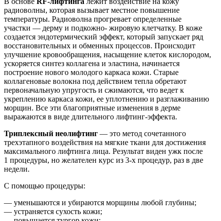
В основе
RF-лифтинга
лежит воздействие на кожу
радиоволны, которая вызывает местное повышение
температуры. Радиоволна прогревает определенные
участки — дерму и подкожно- жировую клетчатку. В коже
создается эндотермический эффект, который запускает ряд
восстановительных и обменных процессов. Происходит
улучшение кровообращения, насыщение клеток кислородом,
ускоряется синтез коллагена и эластина, начинается
построение нового молодого каркаса кожи. Старые
коллагеновые волокна под действием тепла обретают
первоначальную упругость и сжимаются, что ведет к
укреплению каркаса кожи, ее уплотнению и разглаживанию
морщин. Все эти благоприятные изменения в дерме
выражаются в виде длительного лифтинг-эффекта.
Триплексный неолифтинг
— это метод сочетанного
трехэтапного воздействия на мягкие ткани для достижения
максимального лифтинга лица. Результат виден ужк после
1 процедуры, но желателен курс из 3-х процедур, раз в две
недели.
С помощью процедуры:
— уменьшаются и убираются морщины любой глубины;
— устраняется сухость кожи;
— повышается тургор кожи;