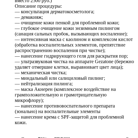
вместо 2500 руб.)
Описание процедуры:
— консультация дерматокосметолога;
— демакияж;
— очищение кожи пенкой для проблемной кожи;
— глубокое очищение кожи энзимным пилингом
(санация сальных пробок, вызывающих воспаление);
— интенсивная маска с каолином и комплексом кислот
(обработка воспалительных элементов, препятствие
распространению воспаления при чистке);
— нанесение гидрирующего геля для раскрытия пор;
— ультразвуковая чистка на аппарате Gezatone (бережно
удаляет отмершие клетки, выравнивает цвет лица);
— механическая чистка;
— миндальный или салициловый пилинг;
— нейтрализация пилинга;
— маска Акнерен (комплексное воздействие на
грамположительную и грамотрицательную
микрофлору);
— нанесение противовоспательного препарата
(зонально) на воспалительные элементы
— нанесение крема с SPF-защитой для проблемной
кожи.