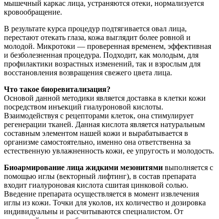
мышечный каркас лица, устраняются отеки, нормализуется
кровообращение.
В результате курса процедур подтягивается овал лица,
перестают отекать глаза, кожа выглядит более ровной и
молодой. Микротоки — проверенная временем, эффективная
и безболезненная процедура. Подходит, как молодым, для
профилактики возрастных изменений, так и взрослым для
восстановления возвращения свежего цвета лица.
Что такое биоревитализация?
Основой данной методики является доставка в клетки кожи
посредством инъекций гиалуроновой кислоты.
Взаимодействуя с рецепторами клеток, она стимулирует
регенерации тканей. Данная кислота является натуральным
составным элементом нашей кожи и вырабатывается в
организме самостоятельно, именно она ответственна за
естественную увлажненность кожи, ее упругость и молодость.
Биоармирование лица жидкими мезонитями
выполняется с
помощью иглы (векторный лифтинг), в состав препарата
входит гиалуроновая кислота сшитая цинковой солью.
Введение препарата осуществляется в момент извлечения
иглы из кожи. Точки для уколов, их количество и дозировка
индивидуальны и рассчитываются специалистом. От