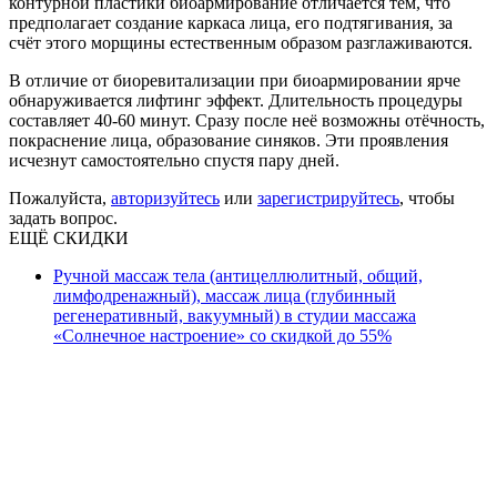
контурной пластики биоармирование отличается тем, что
предполагает создание каркаса лица, его подтягивания, за
счёт этого морщины естественным образом разглаживаются.
В отличие от биоревитализации при биоармировании ярче
обнаруживается лифтинг эффект. Длительность процедуры
составляет 40-60 минут. Сразу после неё возможны отёчность,
покраснение лица, образование синяков. Эти проявления
исчезнут самостоятельно спустя пару дней.
Пожалуйста,
авторизуйтесь
или
зарегистрируйтесь
, чтобы
задать вопрос.
ЕЩЁ СКИДКИ
Ручной массаж тела (антицеллюлитный, общий,
лимфодренажный), массаж лица (глубинный
регенеративный, вакуумный) в студии массажа
«Солнечное настроение» со скидкой до 55%