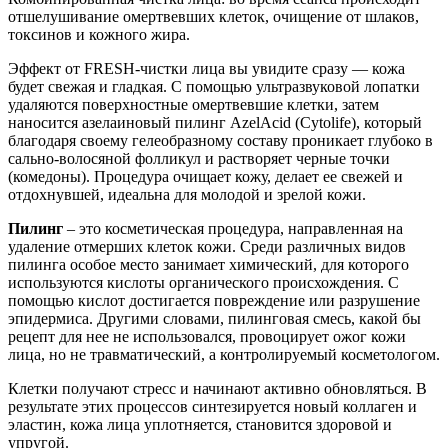
отшелушивание омертвевших клеток, очищение от шлаков,
токсинов и кожного жира.
Эффект от FRESH-чистки лица вы увидите сразу — кожа
будет свежая и гладкая. С помощью ультразвуковой лопатки
удаляются поверхностные омертвевшие клетки, затем
наносится азелаиновый пилинг AzelAcid (Cytolife), который
благодаря своему гелеобразному составу проникает глубоко в
сально-волосяной фолликул и растворяет черные точки
(комедоны). Процедура очищает кожу, делает ее свежей и
отдохнувшей, идеальна для молодой и зрелой кожи.
Пилинг
– это косметическая процедура, направленная на
удаление отмерших клеток кожи. Среди различных видов
пилинга особое место занимает химический, для которого
используются кислоты органического происхождения. С
помощью кислот достигается повреждение или разрушение
эпидермиса. Другими словами, пилинговая смесь, какой бы
рецепт для нее не использовался, провоцирует ожог кожи
лица, но не травматический, а контролируемый косметологом.
Клетки получают стресс и начинают активно обновляться. В
результате этих процессов синтезируется новый коллаген и
эластин, кожа лица уплотняется, становится здоровой и
упругой.