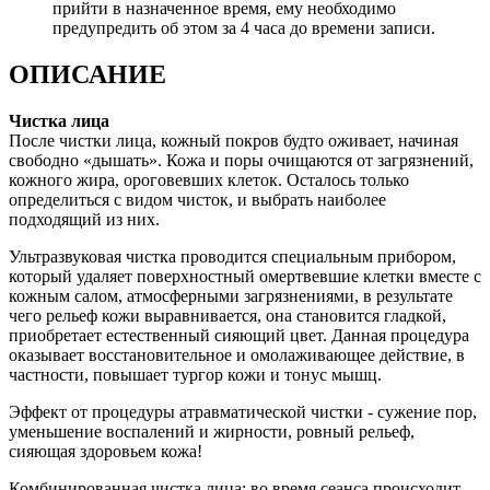
прийти в назначенное время, ему необходимо
предупредить об этом за 4 часа до времени записи.
ОПИСАНИЕ
Чистка лица
После чистки лица, кожный покров будто оживает, начиная
свободно «дышать». Кожа и поры очищаются от загрязнений,
кожного жира, ороговевших клеток. Осталось только
определиться с видом чисток, и выбрать наиболее
подходящий из них.
Ультразвуковая чистка проводится специальным прибором,
который удаляет поверхностный омертвевшие клетки вместе с
кожным салом, атмосферными загрязнениями, в результате
чего рельеф кожи выравнивается, она становится гладкой,
приобретает естественный сияющий цвет. Данная процедура
оказывает восстановительное и омолаживающее действие, в
частности, повышает тургор кожи и тонус мышц.
Эффект от процедуры атравматической чистки - сужение пор,
уменьшение воспалений и жирности, ровный рельеф,
сияющая здоровьем кожа!
Комбинированная чистка лица: во время сеанса происходит