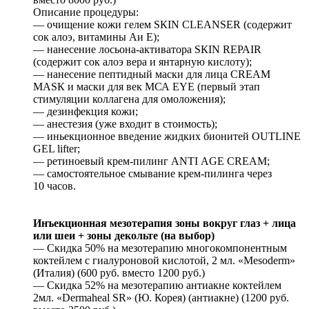
Описание процедуры:
— очищение кожи гелем SКIN СLЕАNSЕR (содержит
сок алоэ, витамины Аи Е);
— нанесение лосьона-активатора SКIN RЕРАIR
(содержит сок алоэ вера и янтарную кислоту);
— нанесение пептидный маски для лица СRЕАМ
МАSК и маски для век МСА ЕYЕ (первый этап
стимуляции коллагена для омоложения);
— дезинфекция кожи;
— анестезия (уже входит в стоимость);
— иньекционное введение жидких бионитей ОUТLINЕ
GЕL liftеr;
— ретиноевый крем-пилинг АNТI АGЕ СRЕАМ;
— самостоятельное смывание крем-пилинга через
10 часов.
Инъекционная мезотерапия зоны вокруг глаз + лица
или шеи + зоны декольте (на выбор)
— Скидка 50% на мезотерапию многокомпонентным
коктейлем с гиалуроновой кислотой, 2 мл. «Mesoderm»
(Италия) (600 руб. вместо 1200 руб.)
— Скидка 52% на мезотерапию антиакне коктейлем
2мл. «Dermaheal SR» (Ю. Корея) (антиакне) (1200 руб.