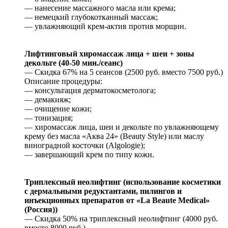
— нанесение массажного масла или крема;
— немецкий глубокотканный массаж;
— увлажняющий крем-актив против морщин.
Лифтинговый хиромассаж лица + шеи + зоны
декольте (40-50 мин./сеанс)
— Скидка 67% на 5 сеансов (2500 руб. вместо 7500 руб.)
Описание процедуры:
— консультация дерматокосметолога;
— демакияж;
— очищение кожи;
— тонизация;
— хиромассаж лица, шеи и декольте по увлажняющему
крему без масла «Аква 24» (Beauty Style) или маслу
виноградной косточки (Algologie);
— завершающий крем по типу кожи.
Триплексный неолифтинг (использование косметики
с дермальными редуктантами, пилингов и
инъекционных препаратов от «Lа Веаutе Меdiсаl»
(Россия))
— Скидка 50% на триплексный неолифтинг (4000 руб.
вместо 8000 руб.)