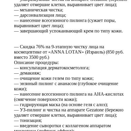
удаляет отмершие клетки, выравнивает цвет лица);
— механическая чистка;
— дарсонвализация лица;
— нанесение всесезонного пилинга (сужает поры,
выравнивает цвет лица);
— завершающий успокаивающий крем по типу кожи.
— Скидка 76% на 9-этапную чистку лица на
космецевтике от «ANNA LOTAN» (Израиль) (850 руб.
вместо 3500 руб.)
Описание процедуры:
— консультация дерматокосметолога;
— демакияж;
— очищение кожи гелем по типу кожи;
— энзиный пилинг с ананасом (глубокое очищение
кожи);
— нанесение всесезонного пилинга на АНА-кислотах
(смягчение поверхности кожи);
— гидрирующая маска (на основе геля с алоэ);
— УЗ-пилинг и чистка на аппарате Gezatone (бережно
удаляет отмершие клетки, выравнивает цвет лица);
— тонизация;
— введение сыворотки с коллагеном аппаратом
микротоки (лифтинг-эффект);