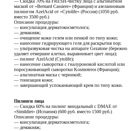
— Скидка 70% на FRESH-чистку лица с альгинатной
маской от «Bernard Cassiere» (Франция) и азелаиновым
пилингом AzelAcid от «Cytolife» (Россия) (1050 руб.
вместо 3500 руб.)
Описание процедуры:
— консультация дерматокосметолога;
— демакияж;
— очищение кожи гелем или пенкой по типу кожи;
— нанесение гидрирующего геля для раскрытия пор;
— ультразвуковая чистка на аппарате Gezatone (бережно
удаляет отмершие клетки, выравнивает цвет лица);
— пилинг AzelAcid (Cytolife);
— нанесение сыворотки с гиалуроновой кислотой или
поросуживающей сыворотки Kosmoteros (Франция);
— альгинатная маска с черникой;
— тонизация кожи;
— завершающий успокаивающий крем по типу кожи.
Пилинги лица
— Скидка 60% на пилинг миндальный c DMAE от
«Simildiet» (Испания) (600 руб. вместо 1500 руб.)
Описание процедуры:
— консультация дерматокосметолога;
— демакияж;