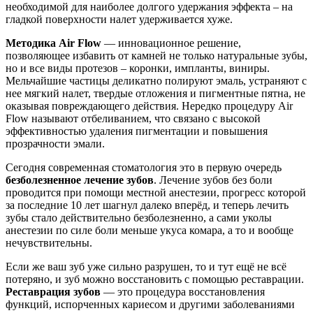
необходимой для наиболее долгого удержания эффекта – на
гладкой поверхности налет удерживается хуже.
Методика Air Flow
— инновационное решение,
позволяющее избавить от камней не только натуральные зубы,
но и все виды протезов – коронки, импланты, виниры.
Мельчайшие частицы деликатно полируют эмаль, устраняют с
нее мягкий налет, твердые отложения и пигментные пятна, не
оказывая повреждающего действия. Нередко процедуру Air
Flow называют отбеливанием, что связано с высокой
эффективностью удаления пигментации и повышения
прозрачности эмали.
Сегодня современная стоматология это в первую очередь
безболезненное лечение зубов
. Лечение зубов без боли
проводится при помощи местной анестезии, прогресс которой
за последние 10 лет шагнул далеко вперёд, и теперь лечить
зубы стало действительно безболезненно, а сами уколы
анестезии по силе боли меньше укуса комара, а то и вообще
нечувствительны.
Если же ваш зуб уже сильно разрушен, то и тут ещё не всё
потеряно, и зуб можно восстановить с помощью реставрации.
Реставрация зубов
— это процедура восстановления
функций, испорченных кариесом и другими заболеваниями