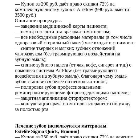
— Купон за 290 руб. даёт право скидки 72% на
комплексную чистку зубов с AirFlow (990 руб. вместо
3500 руб.)
Описание процедуры:
— заведение медицинской карты пациента;
— осмотр полости рта врачом-стоматологом;
— все необходимые расходные материалы (в том числе
одноразовый стерильный пакет) уже входят в стоимость;
— снятие твердых и мягких зубных отложений
ультразвуком (без травмирующего воздействия на
зубную эмаль);
— снятие зубного налета (от чая, кофе, сигарет и т.д.) с
помощью системы AirFlow (без травмирующего
воздействия на зубную эмаль), благодаря чему эмаль
зубов становится белее на несколько тонов;
— полировка зубов профессиональными
реминерализирующими фторосодержащими пастами;
— защитная аппликация фторпротектором;
— консультация врача стоматолога-терапевта по уходу
за полостью рта.
Лечение зубов (используются материалы
Еstеlitе Sigmа Quiсk, Япония)
— Купон за 250 руб. даёт право скидки 72% на лечение