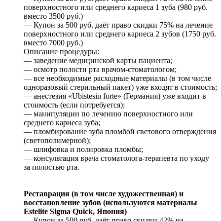
поверхностного или среднего кариеса 1 зуба (980 руб.
вместо 3500 руб.)
— Купон за 500 руб. даёт право скидки 75% на лечение
поверхностного или среднего кариеса 2 зубов (1750 руб.
вместо 7000 руб.)
Описание процедуры:
— заведение медицинской карты пациента;
— осмотр полости рта врачом-стоматологом;
— все необходимые расходные материалы (в том числе
одноразовый стерильный пакет) уже входят в стоимость;
— анестезия «Ubistesin forte» (Германия) уже входит в
стоимость (если потребуется);
— манипуляции по лечению поверхностного или
среднего кариеса зуба;
— пломбирование зуба пломбой светового отверждения
(светополимерной);
— шлифовка и полировка пломбы;
— консультация врача стоматолога-терапевта по уходу
за полостью рта.
Реставрация (в том числе художественная) и
восстановление зубов (используются материалы
Еstеlitе Sigmа Quiсk, Япония)
— Купон за 500 руб. даёт право скидки 42% на