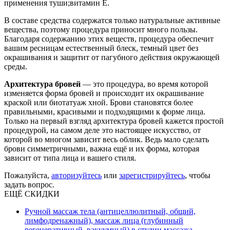
применения туши;витамин Е.
В составе средства содержатся только натуральные активные
вещества, поэтому процедура приносит много пользы.
Благодаря содержанию этих веществ, процедура обеспечит
вашим ресницам естественный блеск, темный цвет без
окрашивания и защитит от пагубного действия окружающей
среды.
Архитектура бровей
— это процедура, во время которой
изменяется форма бровей и происходит их окрашивание
краской или биотатуаж хной. Брови становятся более
правильными, красивыми и подходящими к форме лица.
Только на первый взгляд архитектура бровей кажется простой
процедурой, на самом деле это настоящее искусство, от
которой во многом зависит весь облик. Ведь мало сделать
брови симметричными, важна ещё и их форма, которая
зависит от типа лица и вашего стиля.
Пожалуйста,
авторизуйтесь
или
зарегистрируйтесь
, чтобы
задать вопрос.
ЕЩЁ СКИДКИ
Ручной массаж тела (антицеллюлитный, общий,
лимфодренажный), массаж лица (глубинный
регенеративный, вакуумный) в студии массажа