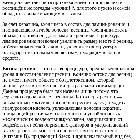
женщина мечтает быть привлекательной и притягивать
восхищённые взгляды мужчин! А для этого нужно и самой
обладать завораживающим взглядом.
За счёт кератина, входящего в состав для ламинирования и
проникающего вглубь волоска, ресницы увеличиваются в
объёме, становятся здоровыми и крепкими. Процедура
ламинирования позволяет увеличить размер и изгиб ресниц,
избегая химической завивки, укрепляет их структуру
благодаря питательным веществам, входящим в состав
средств.
Ботокс ресниц
— это новая процедура, предназначенная для
ухода и восстановления ресниц. Конечно ботокс для ресниц
не имеет ничего общего с ботулотоксином, который
используется в косметологии для разглаживания морщин.
Данная процедура была так названа лишь потому, что
серьёзно оздоравливает ресницы. Ботокс для ресниц —
витаминный коктейль, питающий ресницы, куда входит:
гиалуроновая кислота, увлажняющая волоски;кератин,
придающий ресничкам эластичность и устойчивость к
механическим воздействиям;коллаген, защищающий от
воздействия неблагоприятных факторов и удерживающий
влагу;аргоновое масло, питающее структуру;пантенол
(витамин B), придающий блеск и привлекательный вид без