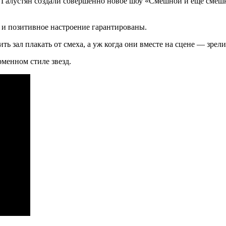
лустян создали совершенно новое шоу «Смешной и ещё смешнее»
и позитивное настроение гарантированы.
ить зал плакать от смеха, а уж когда они вместе на сцене — зр
менном стиле звезд.