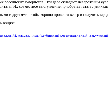
ых российских юмористов. Эти двое обладают невероятным чувс
 цитаты. Их совместное выступление приобретает статус уникаль
ыми и друзьями, чтобы хорошо провести вечер и получить заря
ть вопрос.
нажный), массаж лица (глубинный регенеративный, вакуумный)