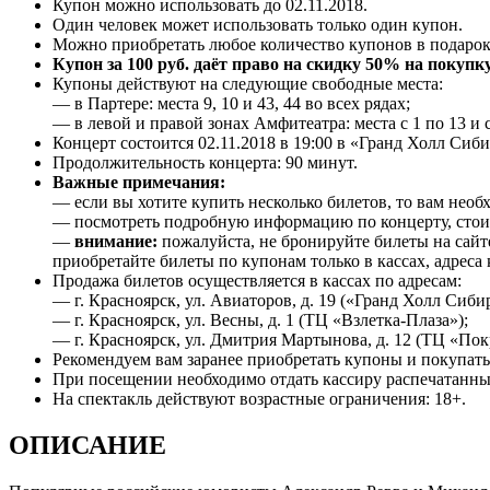
Купон можно использовать до 02.11.2018.
Один человек может использовать только один купон.
Можно приобретать любое количество купонов в подарок
Купон за 100 руб. даёт право на скидку 50% на поку
Купоны действуют на следующие свободные места:
— в Партере: места 9, 10 и 43, 44 во всех рядах;
— в левой и правой зонах Амфитеатра: места с 1 по 13 и с
Концерт состоится 02.11.2018 в 19:00 в «Гранд Холл Сибирь
Продолжительность концерта: 90 минут.
Важные примечания:
— если вы хотите купить несколько билетов, то вам необ
— посмотреть подробную информацию по концерту, стоим
—
внимание:
пожалуйста, не бронируйте билеты на сайте
приобретайте билеты по купонам только в кассах, адреса
Продажа билетов осуществляется в кассах по адресам:
— г. Красноярск, ул. Авиаторов, д. 19 («Гранд Холл Сибир
— г. Красноярск, ул. Весны, д. 1 (ТЦ «Взлетка-Плаза»);
— г. Красноярск, ул. Дмитрия Мартынова, д. 12 (ТЦ «Пок
Рекомендуем вам заранее приобретать купоны и покупать 
При посещении необходимо отдать кассиру распечатанный
На спектакль действуют возрастные ограничения: 18+.
ОПИСАНИЕ