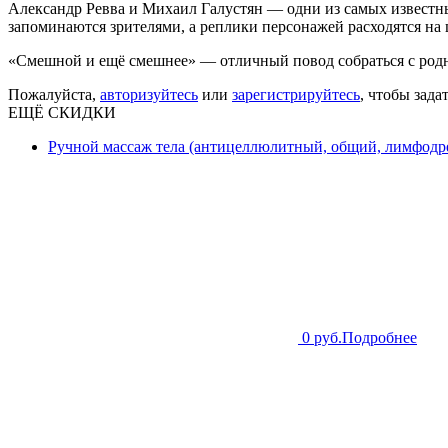
Александр Ревва и Михаил Галустян — одни из самых известн
запоминаются зрителями, а реплики персонажей расходятся на
«Смешной и ещё смешнее» — отличный повод собраться с родн
Пожалуйста,
авторизуйтесь
или
зарегистрируйтесь
, чтобы зада
ЕЩЁ СКИДКИ
Ручной массаж тела (антицеллюлитный, общий, лимфодре
0 руб.
Подробнее