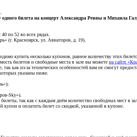
.
пку одного билета на концерт Александра Реввы и Михаила Г
 40 по 52 во всех рядах.
» (г. Красноярск, ул. Авиаторов, д. 19).
ходимо купить несколько купонов, равное количеству этих билето
ость билетов и свободные места в зале вы можете
на сайте «Кр
, так как из-за технических особенностей вам не смогут предос
 которых указаны ниже.
ь»);
ров-Sky»).
билеты, так как с каждым днём количество свободных мест в за
 купон и оплатить билет со скидкой, указанной в купоне.