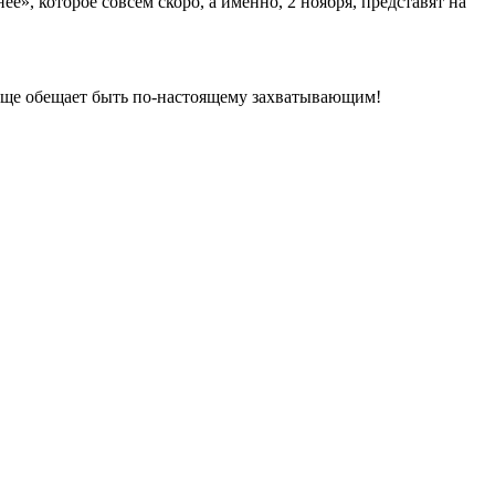
, которое совсем скоро, а именно, 2 ноября, представят на
елище обещает быть по-настоящему захватывающим!