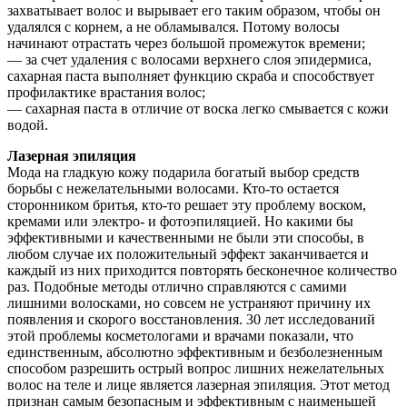
захватывает волос и вырывает его таким образом, чтобы он
удалялся с корнем, а не обламывался. Потому волосы
начинают отрастать через большой промежуток времени;
— за счет удаления с волосами верхнего слоя эпидермиса,
сахарная паста выполняет функцию скраба и способствует
профилактике врастания волос;
— сахарная паста в отличие от воска легко смывается с кожи
водой.
Лазерная эпиляция
Мода на гладкую кожу подарила богатый выбор средств
борьбы с нежелательными волосами. Кто-то остается
сторонником бритья, кто-то решает эту проблему воском,
кремами или электро- и фотоэпиляцией. Но какими бы
эффективными и качественными не были эти способы, в
любом случае их положительный эффект заканчивается и
каждый из них приходится повторять бесконечное количество
раз. Подобные методы отлично справляются с самими
лишними волосками, но совсем не устраняют причину их
появления и скорого восстановления. 30 лет исследований
этой проблемы косметологами и врачами показали, что
единственным, абсолютно эффективным и безболезненным
способом разрешить острый вопрос лишних нежелательных
волос на теле и лице является лазерная эпиляция. Этот метод
признан самым безопасным и эффективным с наименьшей