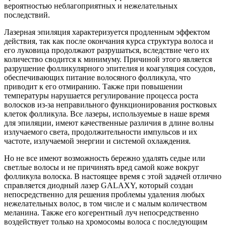
вероятностью неблагоприятных и нежелательных
последствий.
Лазерная эпиляция характеризуется продленным эффектом
действия, так как после окончания курса структура волоса и
его луковица продолжают разрушаться, вследствие чего их
количество сводится к минимуму. Причиной этого является
разрушение фолликулярного эпителия и коагуляция сосудов,
обеспечивающих питание волосяного фолликула, что
приводит к его отмиранию. Также при повышении
температуры нарушается регулирование процесса роста
волосков из-за неправильного функционирования ростковых
клеток фолликула. Все лазеры, используемые в наше время
для эпиляции, имеют качественные различия в длине волны
излучаемого света, продолжительности импульсов и их
частоте, излучаемой энергии и системой охлаждения.
Но не все имеют возможность бережно удалять седые или
светлые волосы и не причинять вред самой коже вокруг
фолликула волоска. В настоящее время с этой задачей отлично
справляется диодный лазер GALAXY, который создан
непосредственно для решения проблемы удаления любых
нежелательных волос, в том числе и с малым количеством
меланина. Также его когерентный луч непосредственно
воздействует только на хромосомы волоса с последующим