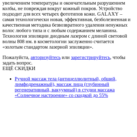
увеличением температуры и окончательным разрушением
колбы, не повреждая вокруг кожный покров. Устройство
подходит для всех четырех фототипов кожи. GALAXY –
самая технологически новая, эффективная, безболезненная и
качественная методика безвозвратного удаления ненужных
волос любого типа и с любым содержанием меланина.
Технология эпиляции диодным лазером с длиной световой
волны 808 нм. в косметологии заслуженно считается
«золотым стандартом лазерной эпиляции».
Пожалуйста,
авторизуйтесь
или
зарегистрируйтесь
, чтобы
задать вопрос.
ЕЩЁ СКИДКИ
Ручной массаж тела (антицеллюлитный, общий,
лимфодренажный), массаж лица (глубинный
регенеративный, вакуумный) в студии массажа
«Солнечное настроение» со скидкой до 55%