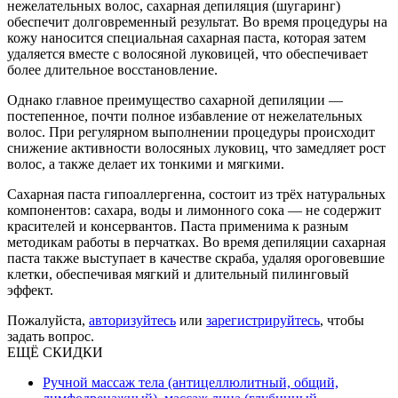
нежелательных волос, сахарная депиляция (шугаринг)
обеспечит долговременный результат. Во время процедуры на
кожу наносится специальная сахарная паста, которая затем
удаляется вместе с волосяной луковицей, что обеспечивает
более длительное восстановление.
Однако главное преимущество сахарной депиляции —
постепенное, почти полное избавление от нежелательных
волос. При регулярном выполнении процедуры происходит
снижение активности волосяных луковиц, что замедляет рост
волос, а также делает их тонкими и мягкими.
Сахарная паста гипоаллергенна, состоит из трёх натуральных
компонентов: сахара, воды и лимонного сока — не содержит
красителей и консервантов. Паста применима к разным
методикам работы в перчатках. Во время депиляции сахарная
паста также выступает в качестве скраба, удаляя ороговевшие
клетки, обеспечивая мягкий и длительный пилинговый
эффект.
Пожалуйста,
авторизуйтесь
или
зарегистрируйтесь
, чтобы
задать вопрос.
ЕЩЁ СКИДКИ
Ручной массаж тела (антицеллюлитный, общий,