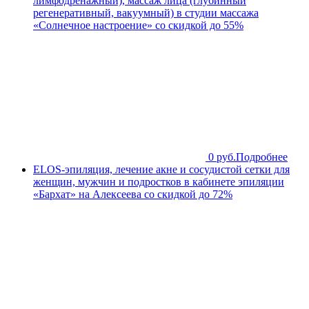
лимфодренажный), массаж лица (глубинный
регенеративный, вакуумный) в студии массажа
«Солнечное настроение» со скидкой до 55%
0 руб.
Подробнее
ELOS-эпиляция, лечение акне и сосудистой сетки для
женщин, мужчин и подростков в кабинете эпиляции
«Бархат» на Алексеева со скидкой до 72%