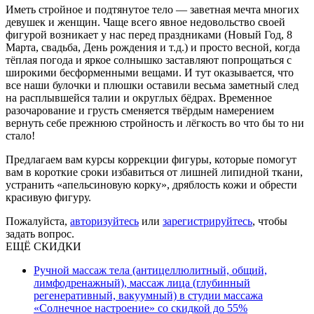
Иметь стройное и подтянутое тело — заветная мечта многих
девушек и женщин. Чаще всего явное недовольство своей
фигурой возникает у нас перед праздниками (Новый Год, 8
Марта, свадьба, День рождения и т.д.) и просто весной, когда
тёплая погода и яркое солнышко заставляют попрощаться с
широкими бесформенными вещами. И тут оказывается, что
все наши булочки и плюшки оставили весьма заметный след
на расплывшейся талии и округлых бёдрах. Временное
разочарование и грусть сменяется твёрдым намерением
вернуть себе прежнюю стройность и лёгкость во что бы то ни
стало!
Предлагаем вам курсы коррекции фигуры, которые помогут
вам в короткие сроки избавиться от лишней липидной ткани,
устранить «апельсиновую корку», дряблость кожи и обрести
красивую фигуру.
Пожалуйста,
авторизуйтесь
или
зарегистрируйтесь
, чтобы
задать вопрос.
ЕЩЁ СКИДКИ
Ручной массаж тела (антицеллюлитный, общий,
лимфодренажный), массаж лица (глубинный
регенеративный, вакуумный) в студии массажа
«Солнечное настроение» со скидкой до 55%