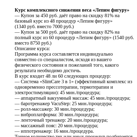
Курс комплексного снижения веса «Лепим фигуру»
— Купон за 450 руб. даёт право на скидку 81% на
базовый курс из 48 процедур «Лепим фигуру»
(1340 руб. вместо 7000 руб.)
— Купон за 500 руб. даёт право на скидку 82% на
полный курс из 60 процедур «Лепим фигуру» (1540 руб.
вместо 8750 руб.)
Описание курса:
Программа курса составляется индивидуально
совместно со специалистом, исходя из вашего
физического состояния и пожеланий того, какого
результата необходимо достичь.
В курс входит 48 ли 60 следующих процедур:
— Система «SlimCare 3 в 1» (эффективный комплекс из
одновременно прессотерапии, термотерапии и
электростимуляции): 45 мин./процедура;
— аппаратный вакуумный массаж: 45 мин./процедура;
— баротренажер VacuStep: 25 мин./процедура;
— ролл-массажер: 30 мин./процедура;
— виброплатформа: 30 мин./процедура;
— ленточный тренажер: 20 мин./процедура;
— массажный пояс: 20 мин./процедура;
— иппотренажер: 16 мин./процедура.
Точное количество тех или иных процедур подбирается