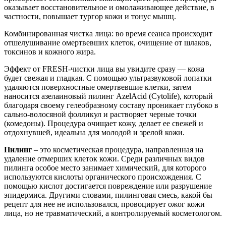
оказывает восстановительное и омолаживающее действие, в
частности, повышает тургор кожи и тонус мышц.
Комбинированная чистка лица: во время сеанса происходит
отшелушивание омертвевших клеток, очищение от шлаков,
токсинов и кожного жира.
Эффект от FRESH-чистки лица вы увидите сразу — кожа
будет свежая и гладкая. С помощью ультразвуковой лопатки
удаляются поверхностные омертвевшие клетки, затем
наносится азелаиновый пилинг AzelAcid (Cytolife), который
благодаря своему гелеобразному составу проникает глубоко в
сально-волосяной фолликул и растворяет черные точки
(комедоны). Процедура очищает кожу, делает ее свежей и
отдохнувшей, идеальна для молодой и зрелой кожи.
Пилинг
– это косметическая процедура, направленная на
удаление отмерших клеток кожи. Среди различных видов
пилинга особое место занимает химический, для которого
используются кислоты органического происхождения. С
помощью кислот достигается повреждение или разрушение
эпидермиса. Другими словами, пилинговая смесь, какой бы
рецепт для нее не использовался, провоцирует ожог кожи
лица, но не травматический, а контролируемый косметологом.