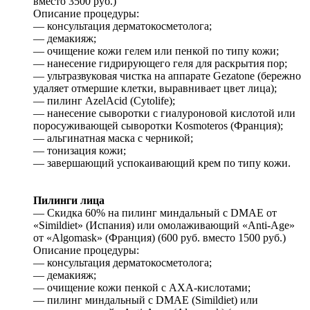
вместо 3500 руб.)
Описание процедуры:
— консультация дерматокосметолога;
— демакияж;
— очищение кожи гелем или пенкой по типу кожи;
— нанесение гидрирующего геля для раскрытия пор;
— ультразвуковая чистка на аппарате Gezatone (бережно
удаляет отмершие клетки, выравнивает цвет лица);
— пилинг AzelAcid (Cytolife);
— нанесение сыворотки с гиалуроновой кислотой или
поросуживающей сыворотки Kosmoteros (Франция);
— альгинатная маска с черникой;
— тонизация кожи;
— завершающий успокаивающий крем по типу кожи.
Пилинги лица
— Скидка 60% на пилинг миндальный c DMAE от
«Simildiet» (Испания) или омолаживающий «Anti-Age»
от «Algomask» (Франция) (600 руб. вместо 1500 руб.)
Описание процедуры:
— консультация дерматокосметолога;
— демакияж;
— очищение кожи пенкой с AXA-кислотами;
— пилинг миндальный c DMAE (Simildiet) или