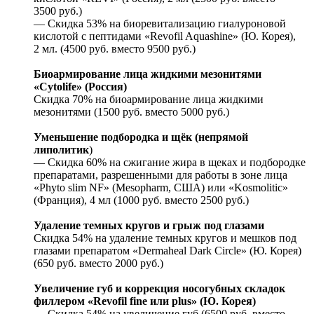
3500 руб.)
— Скидка 53% на биоревитализацию гиалуроновой
кислотой с пептидами «Revofil Aquashine» (Ю. Корея),
2 мл. (4500 руб. вместо 9500 руб.)
Биоармирование лица жидкими мезонитями
«Cytolife» (Россия)
Скидка 70% на биоармирование лица жидкими
мезонитями (1500 руб. вместо 5000 руб.)
Уменьшение подбородка и щёк (непрямой
липолитик
)
— Скидка 60% на сжигание жира в щеках и подбородке
препаратами, разрешенными для работы в зоне лица
«Phyto slim NF» (Mesopharm, США) или «Kosmolitic»
(Франция), 4 мл (1000 руб. вместо 2500 руб.)
Удаление темных кругов и грыж под глазами
Скидка 54% на удаление темных кругов и мешков под
глазами препаратом «Dermaheal Dark Circle» (Ю. Корея)
(650 руб. вместо 2000 руб.)
Увеличение губ и коррекция носогубных складок
филлером «Rеvоfil finе или рlus» (Ю. Корея)
— Скидка 54% на увеличение губ (6500 руб. вместо