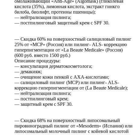
омолаживающий «Аnti-Age» (Algomask) (гликолевая
кислота (35%), лимонная кислота, экстракт гинкго
билоба, биолифт, протеины пшеницы);
— нейтрализация пилинга;
— постпилинговый защитный крем с SPF 30.
— Скидка 60% на поверхностный салициловый пилинг
25% от «МСР» (Россия) или пилинг- ALS- коррекцию
гиперпигментации от «La Beaute Medicale» (Россия)
(600 руб. вместо 1500 руб.)
Описание процедуры:
— консультация дерматокосметолога;
— демакияж;
— очищение кожи пенкой с AXA-кислотами;
— салициловый пилинг (MCP) или пилинг- ALS-
коррекцию гиперпигментации от (La Beaute Medicale);
— нейтрализация пилинга;
— постпилинговый крем;
— защитный крем с SPF 30.
— Скидка 68% на поверхностный липосомальный
пировиноградный пилинг от «Mesoderm» (Испания) или
липосомальный молочный пилинг с койевой кислотой