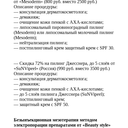
от «Mesoderm» (800 руб. вместо 2500 руб.)
Описание процедуры:
— консультация дерматокосметолога;
— демакияж;
— очищение кожи пенкой с AXA-кислотами;
— липосомальный пировиноградный пилинг
(Mesoderm) или липосомальный молочный пилинг
(Mesoderm);
— нейтрализация пилинга;
— постпилинговый крем защитный крем с SPF 30.
— Скидка 72% на пилинг Джесснера, до 5 слоёв от
«SuNVipeel» (Россия) (990 руб. вместо 3500 руб.)
Описание процедуры:
— консультация дерматокосметолога;
— демакияж;
— очищение кожи пенкой с AXA-кислотами;
— до 5 слоёв пилинга Джесснера (SuNVipeel);
— постпилинговый крем;
— защитный крем с SPF 50.
Безынъекционная мезотерапия методом
электропорации препаратами от «Beauty style»