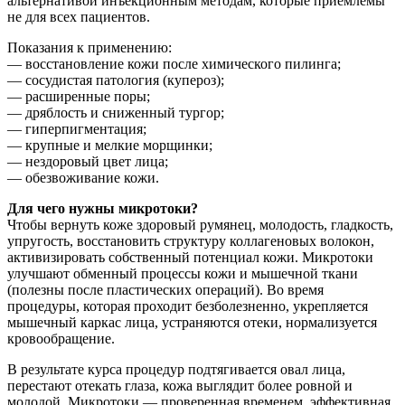
альтернативой инъекционным методам, которые приемлемы
не для всех пациентов.
Показания к применению:
— восстановление кожи после химического пилинга;
— сосудистая патология (купероз);
— расширенные поры;
— дряблость и сниженный тургор;
— гиперпигментация;
— крупные и мелкие морщинки;
— нездоровый цвет лица;
— обезвоживание кожи.
Для чего нужны микротоки?
Чтобы вернуть коже здоровый румянец, молодость, гладкость,
упругость, восстановить структуру коллагеновых волокон,
активизировать собственный потенциал кожи. Микротоки
улучшают обменный процессы кожи и мышечной ткани
(полезны после пластических операций). Во время
процедуры, которая проходит безболезненно, укрепляется
мышечный каркас лица, устраняются отеки, нормализуется
кровообращение.
В результате курса процедур подтягивается овал лица,
перестают отекать глаза, кожа выглядит более ровной и
молодой. Микротоки — проверенная временем, эффективная