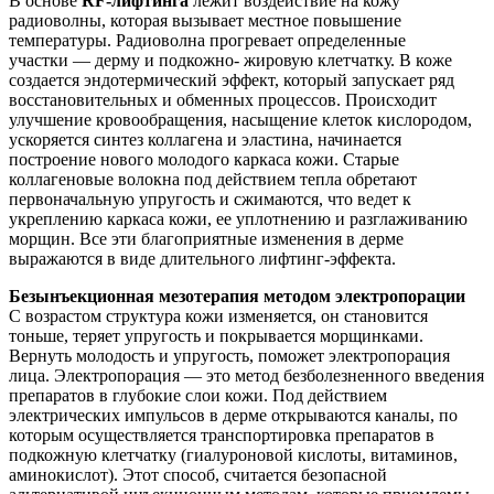
В основе
RF-лифтинга
лежит воздействие на кожу
радиоволны, которая вызывает местное повышение
температуры. Радиоволна прогревает определенные
участки — дерму и подкожно- жировую клетчатку. В коже
создается эндотермический эффект, который запускает ряд
восстановительных и обменных процессов. Происходит
улучшение кровообращения, насыщение клеток кислородом,
ускоряется синтез коллагена и эластина, начинается
построение нового молодого каркаса кожи. Старые
коллагеновые волокна под действием тепла обретают
первоначальную упругость и сжимаются, что ведет к
укреплению каркаса кожи, ее уплотнению и разглаживанию
морщин. Все эти благоприятные изменения в дерме
выражаются в виде длительного лифтинг-эффекта.
Безынъекционная мезотерапия методом электропорации
С возрастом структура кожи изменяется, он становится
тоньше, теряет упругость и покрывается морщинками.
Вернуть молодость и упругость, поможет электропорация
лица. Электропорация — это метод безболезненного введения
препаратов в глубокие слои кожи. Под действием
электрических импульсов в дерме открываются каналы, по
которым осуществляется транспортировка препаратов в
подкожную клетчатку (гиалуроновой кислоты, витаминов,
аминокислот). Этот способ, считается безопасной