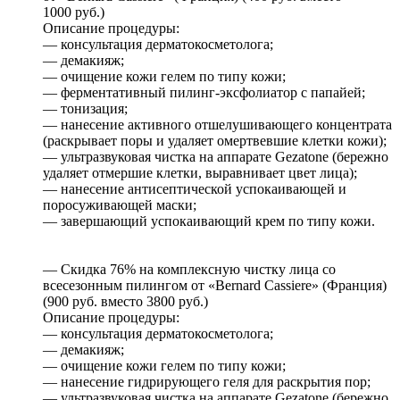
1000 руб.)
Описание процедуры:
— консультация дерматокосметолога;
— демакияж;
— очищение кожи гелем по типу кожи;
— ферментативный пилинг-эксфолиатор с папайей;
— тонизация;
— нанесение активного отшелушивающего концентрата
(раскрывает поры и удаляет омертвевшие клетки кожи);
— ультразвуковая чистка на аппарате Gezatone (бережно
удаляет отмершие клетки, выравнивает цвет лица);
— нанесение антисептической успокаивающей и
поросуживающей маски;
— завершающий успокаивающий крем по типу кожи.
— Скидка 76% на комплексную чистку лица со
всесезонным пилингом от «Bernard Cassiere» (Франция)
(900 руб. вместо 3800 руб.)
Описание процедуры:
— консультация дерматокосметолога;
— демакияж;
— очищение кожи гелем по типу кожи;
— нанесение гидрирующего геля для раскрытия пор;
— ультразвуковая чистка на аппарате Gezatone (бережно