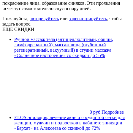
покраснение лица, образование синяков. Эти проявления
исчезнут самостоятельно спустя пару дней.
Пожалуйста,
авторизуйтесь
или
зарегистрируйтесь
, чтобы
задать вопрос.
ЕЩЁ СКИДКИ
Ручной массаж тела (антицеллюлитный, общий,
лимфодренажный), массаж лица (глубинный
регенеративный, вакуумный) в студии массажа
«Солнечное настроение» со скидкой до 55%
0 руб.
Подробнее
ELOS-эпиляция, лечение акне и сосудистой сетки для
женщин, мужчин и подростков в кабинете эпиляции
«Бархат» на Алексеева со скидкой до 72%