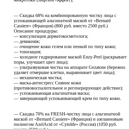
— Скидка 68% на комбинированную чистку лица с
успокаивающей альгинатной маской от «Bernard
Cassiere» (Франция) (800 руб. вместо 2500 руб.)
Описание процедуры:
— консультация дерматокосметолога;
— демакияж;
— очищение кожи гелем или пенкой по типу кожи;
— тонизация;
— холодное гидрирование маской Enzy-Peel (раскрывает
поры, улучшает цвет лица);
— ультразвуковая чистка на аппарате Gezatone (бережно
удаляет отмершие клетки, выравнивает цвет лица);
— механическая чистка;
— маска-антистресс Сияние кожи
(противовоспалительное и регенерирующее действие);
— успокаивающая альгинатная маска;
— завершающий успокаивающий крем по типу кожи.
— Скидка 70% на FRESH-чистку лица с альгинатной
маской от «Bernard Cassiere» (Франция) и азелаиновым
пилингом AzelAcid от «Cytolife» (Россия) (1050 руб.