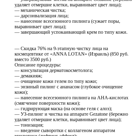
удаляет отмершие клетки, выравнивает цвет лица);
— механическая чистка;
— дарсонвализация лица;
— нанесение всесезонного пилинга (сужает поры,
выравнивает цвет лица);
— завершающий успокаивающий крем по типу кожи.
— Скидка 76% на 9-этапную чистку лица на
космецевтике от «ANNA LOTAN» (Израиль) (850 руб.
вместо 3500 руб.)
Описание процедуры:
— консультация дерматокосметолога;
— демакияж;
— очищение кожи гелем по типу кожи;
— энзиный пилинг с ананасом (глубокое очищение
кожи);
— нанесение всесезонного пилинга на АНА-кислотах
(смягчение поверхности кожи);
— гидрирующая маска (на основе геля с алоэ);
— УЗ-пилинг и чистка на аппарате Gezatone (бережно
удаляет отмершие клетки, выравнивает цвет лица);
— тонизация;
— введение сыворотки с коллагеном аппаратом
микротоки (лифтинг-эффект);