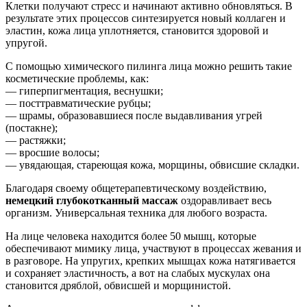
Клетки получают стресс и начинают активно обновляться. В
результате этих процессов синтезируется новый коллаген и
эластин, кожа лица уплотняется, становится здоровой и
упругой.
С помощью химического пилинга лица можно решить такие
косметические проблемы, как:
— гиперпигментация, веснушки;
— посттравматические рубцы;
— шрамы, образовавшиеся после выдавливания угрей
(постакне);
— растяжки;
— вросшие волосы;
— увядающая, стареющая кожа, морщины, обвисшие складки.
Благодаря своему общетерапевтическому воздействию,
немецкий глубокотканный массаж
оздоравливает весь
организм. Универсальная техника для любого возраста.
На лице человека находится более 50 мышц, которые
обеспечивают мимику лица, участвуют в процессах жевания и
в разговоре. На упругих, крепких мышцах кожа натягивается
и сохраняет эластичность, а вот на слабых мускулах она
становится дряблой, обвисшей и морщинистой.