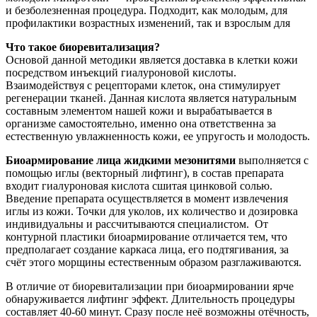
и безболезненная процедура. Подходит, как молодым, для
профилактики возрастных изменений, так и взрослым для
Что такое биоревитализация?
Основой данной методики является доставка в клетки кожи
посредством инъекций гиалуроновой кислоты.
Взаимодействуя с рецепторами клеток, она стимулирует
регенерации тканей. Данная кислота является натуральным
составным элементом нашей кожи и вырабатывается в
организме самостоятельно, именно она ответственна за
естественную увлажненность кожи, ее упругость и молодость.
Биоармирование лица жидкими мезонитями
выполняется с
помощью иглы (векторный лифтинг), в состав препарата
входит гиалуроновая кислота сшитая цинковой солью.
Введение препарата осуществляется в момент извлечения
иглы из кожи. Точки для уколов, их количество и дозировка
индивидуальны и рассчитываются специалистом. От
контурной пластики биоармирование отличается тем, что
предполагает создание каркаса лица, его подтягивания, за
счёт этого морщины естественным образом разглаживаются.
В отличие от биоревитализации при биоармировании ярче
обнаруживается лифтинг эффект. Длительность процедуры
составляет 40-60 минут. Сразу после неё возможны отёчность,