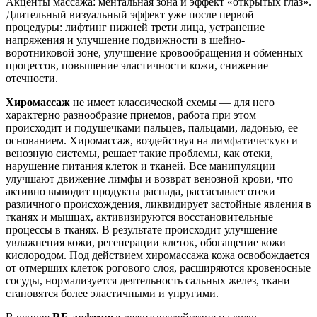
Акценты массажа: ментальная зона и эффект «открытых глаз».
Длительный визуальный эффект уже после первой
процедуры: лифтинг нижней трети лица, устранение
напряжения и улучшение подвижности в шейно-
воротниковой зоне, улучшение кровообращения и обменных
процессов, повышение эластичности кожи, снижение
отечности.
Хиромассаж
не имеет классической схемы — для него
характерно разнообразие приемов, работа при этом
происходит и подушечками пальцев, пальцами, ладонью, ее
основанием. Хиромассаж, воздействуя на лимфатическую и
венозную системы, решает такие проблемы, как отеки,
нарушение питания клеток и тканей. Все манипуляции
улучшают движение лимфы и возврат венозной крови, что
активно выводит продукты распада, рассасывает отеки
различного происхождения, ликвидирует застойные явления в
тканях и мышцах, активизируются восстановительные
процессы в тканях. В результате происходит улучшение
увлажнения кожи, регенерации клеток, обогащение кожи
кислородом. Под действием хиромассажа кожа освобождается
от отмерших клеток рогового слоя, расширяются кровеносные
сосуды, нормализуется деятельность сальных желез, ткани
становятся более эластичными и упругими.