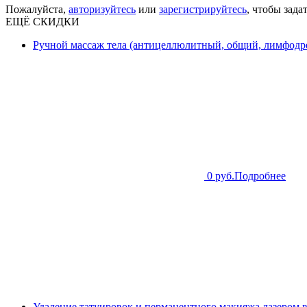
Пожалуйста,
авторизуйтесь
или
зарегистрируйтесь
, чтобы зада
ЕЩЁ СКИДКИ
Ручной массаж тела (антицеллюлитный, общий, лимфодре
0 руб.
Подробнее
Удаление татуировок и перманентного макияжа лазером 