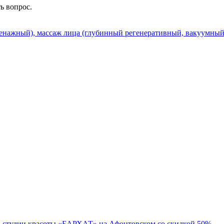
ть вопрос.
нажный), массаж лица (глубинный регенеративный, вакуумный)
в студии красоты «БАРХАТ» на Афонтовском со скидкой 50%