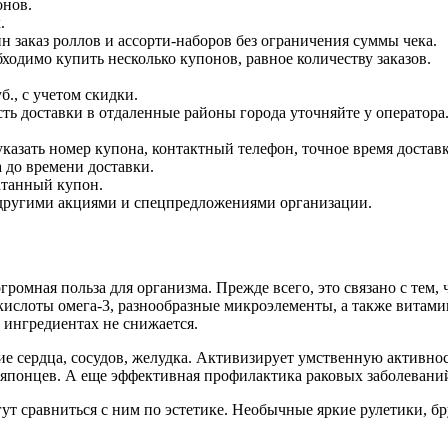
онов.
.
ин заказ роллов и ассорти-наборов без ограничения суммы чека.
бходимо купить несколько купонов, равное количеству заказов.
б., с учетом скидки.
ть доставки в отдаленные районы города уточняйте у оператора
указать номер купона, контактный телефон, точное время доставк
а до времени доставки.
атанный купон.
с другими акциями и спецпредложениями организации.
громная польза для организма. Прежде всего, это связано с тем
слоты омега-3, разнообразные микроэлементы, а также витамин
 ингредиентах не снижается.
ердца, сосудов, желудка. Активизирует умственную активность 
 японцев. А еще эффективная профилактика раковых заболевани
 сравниться с ним по эстетике. Необычные яркие рулетики, брус