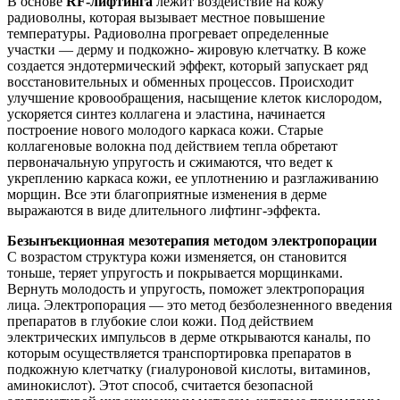
В основе
RF-лифтинга
лежит воздействие на кожу
радиоволны, которая вызывает местное повышение
температуры. Радиоволна прогревает определенные
участки — дерму и подкожно- жировую клетчатку. В коже
создается эндотермический эффект, который запускает ряд
восстановительных и обменных процессов. Происходит
улучшение кровообращения, насыщение клеток кислородом,
ускоряется синтез коллагена и эластина, начинается
построение нового молодого каркаса кожи. Старые
коллагеновые волокна под действием тепла обретают
первоначальную упругость и сжимаются, что ведет к
укреплению каркаса кожи, ее уплотнению и разглаживанию
морщин. Все эти благоприятные изменения в дерме
выражаются в виде длительного лифтинг-эффекта.
Безынъекционная мезотерапия методом электропорации
С возрастом структура кожи изменяется, он становится
тоньше, теряет упругость и покрывается морщинками.
Вернуть молодость и упругость, поможет электропорация
лица. Электропорация — это метод безболезненного введения
препаратов в глубокие слои кожи. Под действием
электрических импульсов в дерме открываются каналы, по
которым осуществляется транспортировка препаратов в
подкожную клетчатку (гиалуроновой кислоты, витаминов,
аминокислот). Этот способ, считается безопасной