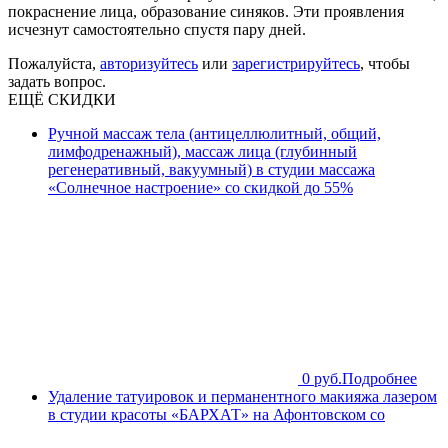
покраснение лица, образование синяков. Эти проявления
исчезнут самостоятельно спустя пару дней.
Пожалуйста,
авторизуйтесь
или
зарегистрируйтесь
, чтобы
задать вопрос.
ЕЩЁ СКИДКИ
Ручной массаж тела (антицеллюлитный, общий,
лимфодренажный), массаж лица (глубинный
регенеративный, вакуумный) в студии массажа
«Солнечное настроение» со скидкой до 55%
0 руб.
Подробнее
Удаление татуировок и перманентного макияжа лазером
в студии красоты «БАРХАТ» на Афонтовском со