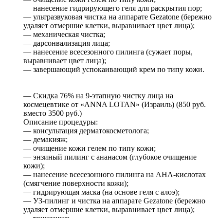
— нанесение гидрирующего геля для раскрытия пор;
— ультразвуковая чистка на аппарате Gezatone (бережно
удаляет отмершие клетки, выравнивает цвет лица);
— механическая чистка;
— дарсонвализация лица;
— нанесение всесезонного пилинга (сужает поры,
выравнивает цвет лица);
— завершающий успокаивающий крем по типу кожи.
— Скидка 76% на 9-этапную чистку лица на
космецевтике от «ANNA LOTAN» (Израиль) (850 руб.
вместо 3500 руб.)
Описание процедуры:
— консультация дерматокосметолога;
— демакияж;
— очищение кожи гелем по типу кожи;
— энзиный пилинг с ананасом (глубокое очищение
кожи);
— нанесение всесезонного пилинга на АНА-кислотах
(смягчение поверхности кожи);
— гидрирующая маска (на основе геля с алоэ);
— УЗ-пилинг и чистка на аппарате Gezatone (бережно
удаляет отмершие клетки, выравнивает цвет лица);