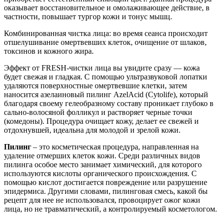
оказывает восстановительное и омолаживающее действие, в
частности, повышает тургор кожи и тонус мышц.
Комбинированная чистка лица: во время сеанса происходит
отшелушивание омертвевших клеток, очищение от шлаков,
токсинов и кожного жира.
Эффект от FRESH-чистки лица вы увидите сразу — кожа
будет свежая и гладкая. С помощью ультразвуковой лопатки
удаляются поверхностные омертвевшие клетки, затем
наносится азелаиновый пилинг AzelAcid (Cytolife), который
благодаря своему гелеобразному составу проникает глубоко в
сально-волосяной фолликул и растворяет черные точки
(комедоны). Процедура очищает кожу, делает ее свежей и
отдохнувшей, идеальна для молодой и зрелой кожи.
Пилинг
– это косметическая процедура, направленная на
удаление отмерших клеток кожи. Среди различных видов
пилинга особое место занимает химический, для которого
используются кислоты органического происхождения. С
помощью кислот достигается повреждение или разрушение
эпидермиса. Другими словами, пилинговая смесь, какой бы
рецепт для нее не использовался, провоцирует ожог кожи
лица, но не травматический, а контролируемый косметологом.