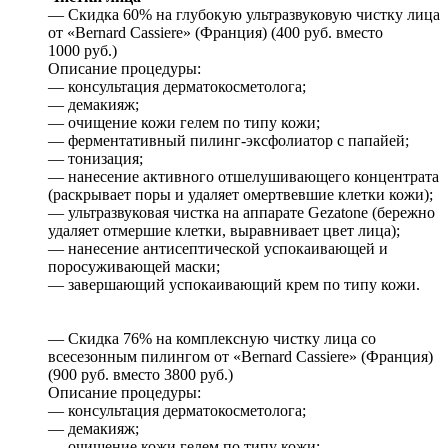
— Скидка 60% на глубокую ультразвуковую чистку лица
от «Bernard Cassiere» (Франция) (400 руб. вместо
1000 руб.)
Описание процедуры:
— консультация дерматокосметолога;
— демакияж;
— очищение кожи гелем по типу кожи;
— ферментативный пилинг-эксфолиатор с папайей;
— тонизация;
— нанесение активного отшелушивающего концентрата
(раскрывает поры и удаляет омертвевшие клетки кожи);
— ультразвуковая чистка на аппарате Gezatone (бережно
удаляет отмершие клетки, выравнивает цвет лица);
— нанесение антисептической успокаивающей и
поросуживающей маски;
— завершающий успокаивающий крем по типу кожи.
— Скидка 76% на комплексную чистку лица со
всесезонным пилингом от «Bernard Cassiere» (Франция)
(900 руб. вместо 3800 руб.)
Описание процедуры:
— консультация дерматокосметолога;
— демакияж;
— очищение кожи гелем по типу кожи;