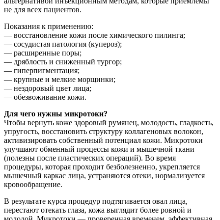
альтернативой инъекционным методам, которые приемлемы
не для всех пациентов.
Показания к применению:
— восстановление кожи после химического пилинга;
— сосудистая патология (купероз);
— расширенные поры;
— дряблость и сниженный тургор;
— гиперпигментация;
— крупные и мелкие морщинки;
— нездоровый цвет лица;
— обезвоживание кожи.
Для чего нужны микротоки?
Чтобы вернуть коже здоровый румянец, молодость, гладкость,
упругость, восстановить структуру коллагеновых волокон,
активизировать собственный потенциал кожи. Микротоки
улучшают обменный процессы кожи и мышечной ткани
(полезны после пластических операций). Во время
процедуры, которая проходит безболезненно, укрепляется
мышечный каркас лица, устраняются отеки, нормализуется
кровообращение.
В результате курса процедур подтягивается овал лица,
перестают отекать глаза, кожа выглядит более ровной и
молодой. Микротоки — проверенная временем, эффективная