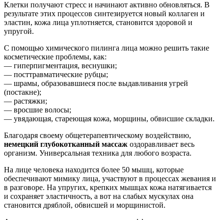
Клетки получают стресс и начинают активно обновляться. В
результате этих процессов синтезируется новый коллаген и
эластин, кожа лица уплотняется, становится здоровой и
упругой.
С помощью химического пилинга лица можно решить такие
косметические проблемы, как:
— гиперпигментация, веснушки;
— посттравматические рубцы;
— шрамы, образовавшиеся после выдавливания угрей
(постакне);
— растяжки;
— вросшие волосы;
— увядающая, стареющая кожа, морщины, обвисшие складки.
Благодаря своему общетерапевтическому воздействию,
немецкий глубокотканный массаж
оздоравливает весь
организм. Универсальная техника для любого возраста.
На лице человека находится более 50 мышц, которые
обеспечивают мимику лица, участвуют в процессах жевания и
в разговоре. На упругих, крепких мышцах кожа натягивается
и сохраняет эластичность, а вот на слабых мускулах она
становится дряблой, обвисшей и морщинистой.