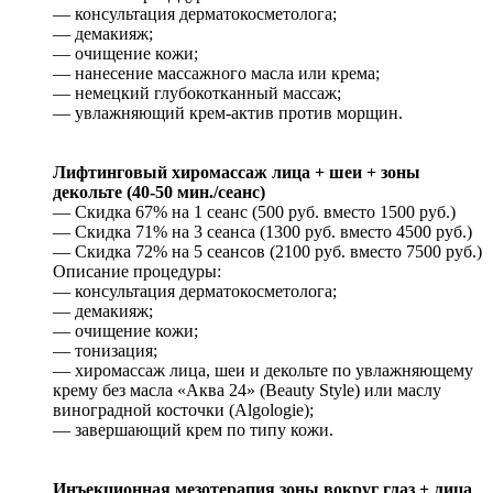
— консультация дерматокосметолога;
— демакияж;
— очищение кожи;
— нанесение массажного масла или крема;
— немецкий глубокотканный массаж;
— увлажняющий крем-актив против морщин.
Лифтинговый хиромассаж лица + шеи + зоны
декольте (40-50 мин./сеанс)
— Скидка 67% на 1 сеанс (500 руб. вместо 1500 руб.)
— Скидка 71% на 3 сеанса (1300 руб. вместо 4500 руб.)
— Скидка 72% на 5 сеансов (2100 руб. вместо 7500 руб.)
Описание процедуры:
— консультация дерматокосметолога;
— демакияж;
— очищение кожи;
— тонизация;
— хиромассаж лица, шеи и декольте по увлажняющему
крему без масла «Аква 24» (Beauty Style) или маслу
виноградной косточки (Algologie);
— завершающий крем по типу кожи.
Инъекционная мезотерапия зоны вокруг глаз + лица