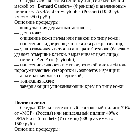
— Скидка 70% на FRESH-чистку лица с альгинатной
маской от «Bernard Cassiere» (Франция) и азелаиновым
пилингом AzelAcid от «Cytolife» (Россия) (1050 руб.
вместо 3500 руб.)
Описание процедуры:
— консультация дерматокосметолога;
— демакияж;
— очищение кожи гелем или пенкой по типу кожи;
— нанесение гидрирующего геля для раскрытия пор;
— ультразвуковая чистка на аппарате Gezatone (бережно
удаляет отмершие клетки, выравнивает цвет лица);
— пилинг AzelAcid (Cytolife);
— нанесение сыворотки с гиалуроновой кислотой или
поросуживающей сыворотки Kosmoteros (Франция);
— альгинатная маска с черникой;
— тонизация кожи;
— завершающий успокаивающий крем по типу кожи.
Пилинги лица
— Скидка 60% на всесезонный гликолевый пилинг 70%
от «МСР» (Россия) или миндальный пилинг 40% с
DMAE от «Simildiet» (Испания) (600 руб. вместо
1500 руб.)
Описание процедуры: