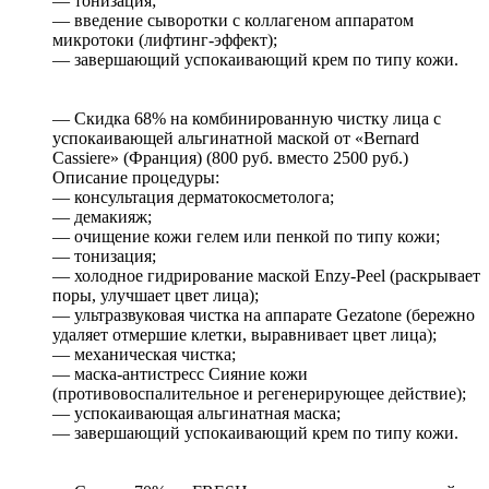
— тонизация;
— введение сыворотки с коллагеном аппаратом
микротоки (лифтинг-эффект);
— завершающий успокаивающий крем по типу кожи.
— Скидка 68% на комбинированную чистку лица с
успокаивающей альгинатной маской от «Bernard
Cassiere» (Франция) (800 руб. вместо 2500 руб.)
Описание процедуры:
— консультация дерматокосметолога;
— демакияж;
— очищение кожи гелем или пенкой по типу кожи;
— тонизация;
— холодное гидрирование маской Enzy-Peel (раскрывает
поры, улучшает цвет лица);
— ультразвуковая чистка на аппарате Gezatone (бережно
удаляет отмершие клетки, выравнивает цвет лица);
— механическая чистка;
— маска-антистресс Сияние кожи
(противовоспалительное и регенерирующее действие);
— успокаивающая альгинатная маска;
— завершающий успокаивающий крем по типу кожи.