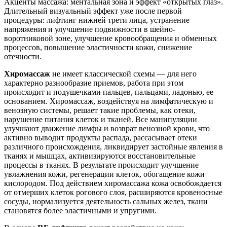
Акценты массажа: ментальная зона и эффект «открытых глаз».
Длительный визуальный эффект уже после первой
процедуры: лифтинг нижней трети лица, устранение
напряжения и улучшение подвижности в шейно-
воротниковой зоне, улучшение кровообращения и обменных
процессов, повышение эластичности кожи, снижение
отечности.
Хиромассаж
не имеет классической схемы — для него
характерно разнообразие приемов, работа при этом
происходит и подушечками пальцев, пальцами, ладонью, ее
основанием. Хиромассаж, воздействуя на лимфатическую и
венозную системы, решает такие проблемы, как отеки,
нарушение питания клеток и тканей. Все манипуляции
улучшают движение лимфы и возврат венозной крови, что
активно выводит продукты распада, рассасывает отеки
различного происхождения, ликвидирует застойные явления в
тканях и мышцах, активизируются восстановительные
процессы в тканях. В результате происходит улучшение
увлажнения кожи, регенерации клеток, обогащение кожи
кислородом. Под действием хиромассажа кожа освобождается
от отмерших клеток рогового слоя, расширяются кровеносные
сосуды, нормализуется деятельность сальных желез, ткани
становятся более эластичными и упругими.