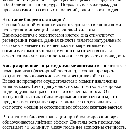
и безболезненная процедура. Подходит, как молодым, для
профилактики возрастных изменений, так и взрослым для
Что такое биоревитализация?
Основой данной методики является доставка в клетки кожи
посредством инъекций гиалуроновой кислоты.
Взаимодействуя с рецепторами клеток, она стимулирует
регенерации тканей. Данная кислота является натуральным
составным элементом нашей кожи и вырабатывается в
организме самостоятельно, именно она ответственна за
естественную увлажненность кожи, ее упругость и молодость.
Биоармирование лица жидкими мезонитями
выполняется с
помощью иглы (векторный лифтинг), в состав препарата
входит гиалуроновая кислота сшитая цинковой солью.
Введение препарата осуществляется в момент извлечения
иглы из кожи. Точки для уколов, их количество и дозировка
индивидуальны и рассчитываются специалистом. От
контурной пластики биоармирование отличается тем, что
предполагает создание каркаса лица, его подтягивания, за
счёт этого морщины естественным образом разглаживаются.
В отличие от биоревитализации при биоармировании ярче
обнаруживается лифтинг эффект. Длительность процедуры
составляет 40-60 минут. Сразу после неё возможны отёчность,